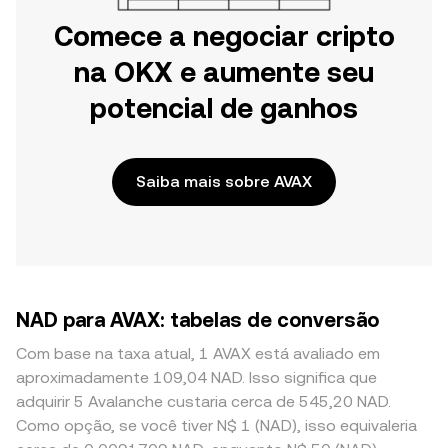
Comece a negociar cripto
na OKX e aumente seu
potencial de ganhos
Saiba mais sobre AVAX
NAD para AVAX: tabelas de conversão
Com base na taxa atual, 1 AVAX está avaliado em
aproximadamente 109,04 NAD. Isso significa que
adquirir 5 Avalanche custaria cerca de 545,20 NAD.
Como opção, se você tiver N$ 1 (NAD), isso equivaleria