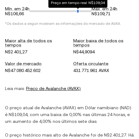
Preço em tempo real: N$109,04
Mín. em 24h
Máx. em 24h
N$106,66
N$109,71
*Os dados a seguir mostram as informações do mercado de
AVAX
.
Maior alta de todos os
Maior baixa de todos os
tempos
tempos
N$2.401,27
N$44,9094
Valor de mercado
Oferta circulante
N$47.080.452.602
431.771.961 AVAX
Leia mais:
Preço de
Avalanche
(
AVAX
)
O preço atual de
Avalanche
(
AVAX
) em
Dólar namibiano
(
NAD
)
é
N$109,04
, com
uma baixa
de
0,00%
nas últimas 24 horas, e
um aumento
de
4,00%
nos últimos sete dias.
O preço histórico mais alto de
Avalanche
foi de
N$2.401,27
. Há