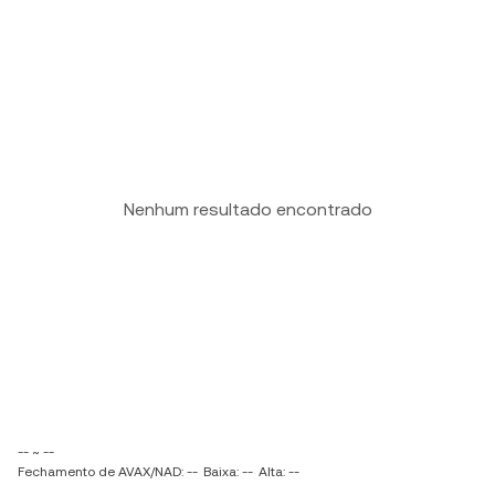
Nenhum resultado encontrado
-- ~ --
Fechamento de AVAX/NAD: --
Baixa: --
Alta: --