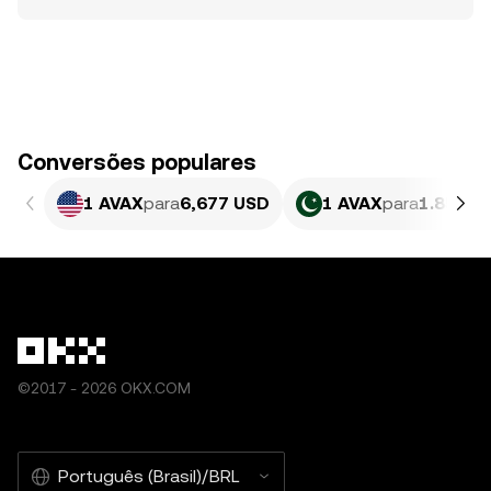
Conversões populares
1 AVAX
para
6,677 USD
1 AVAX
para
1.854,5
©2017 - 2026 OKX.COM
Português (Brasil)/BRL