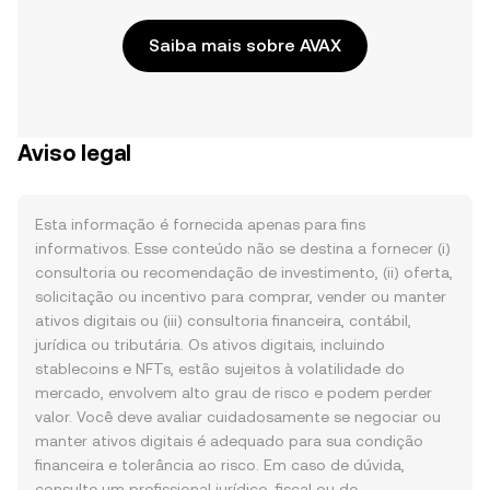
Saiba mais sobre AVAX
Aviso legal
Esta informação é fornecida apenas para fins
informativos. Esse conteúdo não se destina a fornecer (i)
consultoria ou recomendação de investimento, (ii) oferta,
solicitação ou incentivo para comprar, vender ou manter
ativos digitais ou (iii) consultoria financeira, contábil,
jurídica ou tributária. Os ativos digitais, incluindo
stablecoins e NFTs, estão sujeitos à volatilidade do
mercado, envolvem alto grau de risco e podem perder
valor. Você deve avaliar cuidadosamente se negociar ou
manter ativos digitais é adequado para sua condição
financeira e tolerância ao risco. Em caso de dúvida,
consulte um profissional jurídico, fiscal ou de