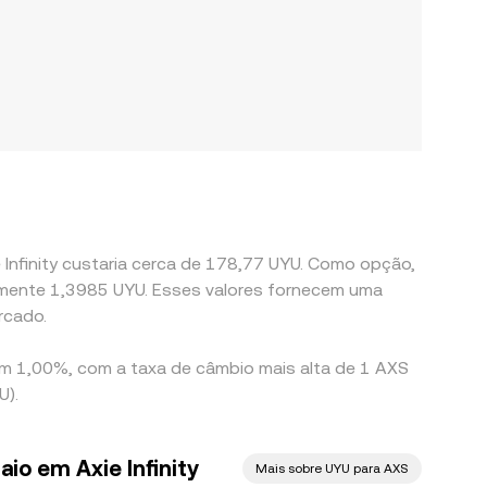
 Infinity custaria cerca de 178,77 UYU. Como opção,
damente 1,3985 UYU. Esses valores fornecem uma
rcado.
 em 1,00%, com a taxa de câmbio mais alta de 1 AXS
U).
io em Axie Infinity
Mais sobre UYU para AXS