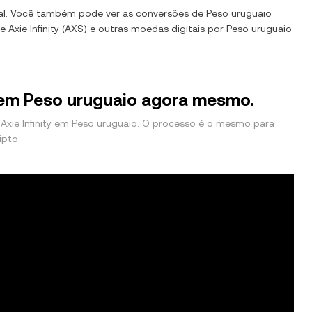
al. Você também pode ver as conversões de
Peso uruguaio
de
Axie Infinity
(
AXS
) e outras moedas digitais por
Peso uruguaio
y em Peso uruguaio agora mesmo.
xie Infinity em Peso uruguaio. O processo é o mesmo para
ipto.