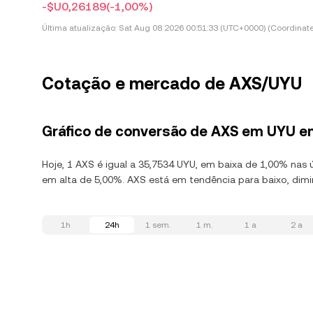
-$U0,26189
(-1,00%)
Última atualização:
Sat Aug 08 2026 00:51:33 (UTC+0000) (Coordinate
Cotação e mercado de AXS/UYU
Gráfico de conversão de AXS em UYU e
Hoje, 1 AXS é igual a 35,7534 UYU, em baixa de 1,00% nas ú
em alta de 5,00%. AXS está em tendência para baixo, dimi
1h
24h
1 sem.
1 m.
1 a
2 a