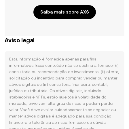
Saiba mais sobre AXS
Aviso legal
Esta informação é fornecida apenas para fins
informativos. Esse conteúdo não se destina a fornecer (i)
consultoria ou recomendação de investimento, (ii) oferta,
solicitação ou incentivo para comprar, vender ou manter
ativos digitais ou (iii) consultoria financeira, contábil,
jurídica ou tributária. Os ativos digitais, incluindo
stablecoins e NFTs, estão sujeitos à volatilidade do
mercado, envolvem alto grau de risco e podem perder
valor. Você deve avaliar cuidadosamente se negociar ou
manter ativos digitais é adequado para sua condição
financeira e tolerância ao risco. Em caso de dúvida,
consulte um profissional jurídico, fiscal ou de