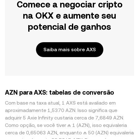
Comece a negociar cripto
na OKX e aumente seu
potencial de ganhos
Saiba mais sobre AXS
AZN para AXS: tabelas de conversão
Com base na taxa atual, 1 AXS está avaliado em
aproximadamente 1,5370 AZN. Isso significa que
adquirir 5 Axie Infinity custaria cerca de 7,6849 AZN.
Como opção, se você tiver ₼ 1 (AZN), isso equivaleria
cerca de 0,65063 AZN, enquanto ₼ 50 (AZN) equivaleria