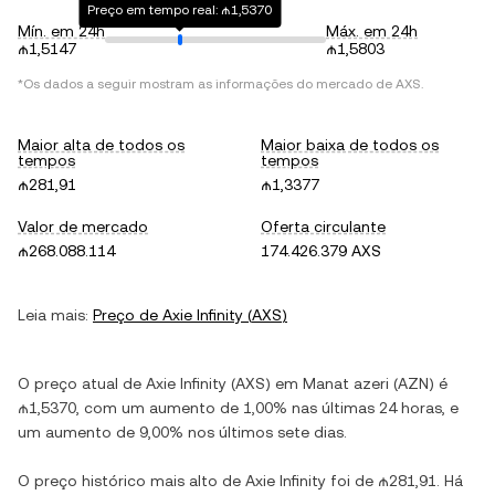
Preço em tempo real: ₼1,5370
Mín. em 24h
Máx. em 24h
₼1,5147
₼1,5803
*Os dados a seguir mostram as informações do mercado de
AXS
.
Maior alta de todos os
Maior baixa de todos os
tempos
tempos
₼281,91
₼1,3377
Valor de mercado
Oferta circulante
₼268.088.114
174.426.379 AXS
Leia mais:
Preço de
Axie Infinity
(
AXS
)
O preço atual de
Axie Infinity
(
AXS
) em
Manat azeri
(
AZN
) é
₼1,5370
, com
um aumento
de
1,00%
nas últimas 24 horas, e
um aumento
de
9,00%
nos últimos sete dias.
O preço histórico mais alto de
Axie Infinity
foi de
₼281,91
. Há