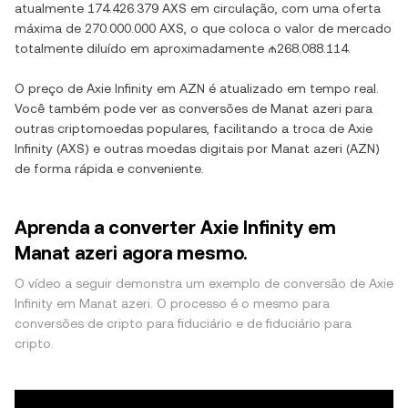
atualmente
174.426.379 AXS
em circulação, com uma oferta
máxima de
270.000.000 AXS
, o que coloca o valor de mercado
totalmente diluído em aproximadamente
₼268.088.114
.
O preço de
Axie Infinity
em
AZN
é atualizado em tempo real.
Você também pode ver as conversões de
Manat azeri
para
outras criptomoedas populares, facilitando a troca de
Axie
Infinity
(
AXS
) e outras moedas digitais por
Manat azeri
(
AZN
)
de forma rápida e conveniente.
Aprenda a converter Axie Infinity em
Manat azeri agora mesmo.
O vídeo a seguir demonstra um exemplo de conversão de Axie
Infinity em Manat azeri. O processo é o mesmo para
conversões de cripto para fiduciário e de fiduciário para
cripto.