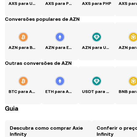
AXS para USD
AXS para PKR
AXS para PHP
Conversões populares de AZN
AZN para BTC
AZN para ETH
AZN para USDT
Outras conversões de AZN
BTC para AZN
ETH para AZN
USDT para AZN
Guia
Descubra como comprar Axie
Conferir o preç
Infinity
Infinity