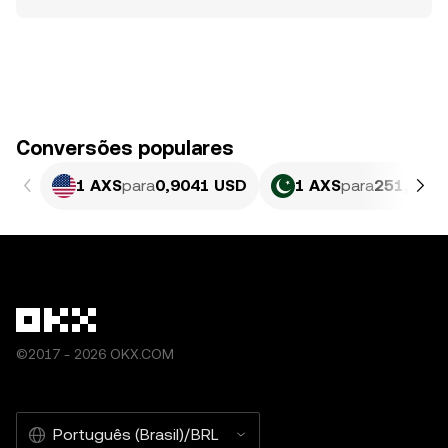
Conversões populares
1 AXS
para
0,9041 USD
1 AXS
para
251,22 P
©2017 - 2026 OKX.COM
Português (Brasil)/BRL