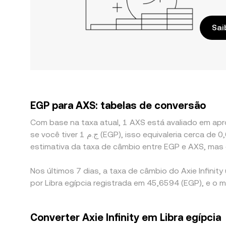
Sai
EGP para AXS: tabelas de conversão
Com base na taxa atual, 1 AXS está avaliado em apro
se você tiver ج.م 1 (EGP), isso equivaleria cerca de 0,022703 EGP, enquanto ج.م 50 (EGP) equivaleria a aproximadamente 1,1352 EGP. Esses valores fornecem uma
estimativa da taxa de câmbio entre EGP e AXS, mas
Nos últimos 7 dias, a taxa de câmbio do Axie Infini
por Libra egípcia registrada em 45,6594 (EGP), e o 
Converter Axie Infinity em Libra egípcia