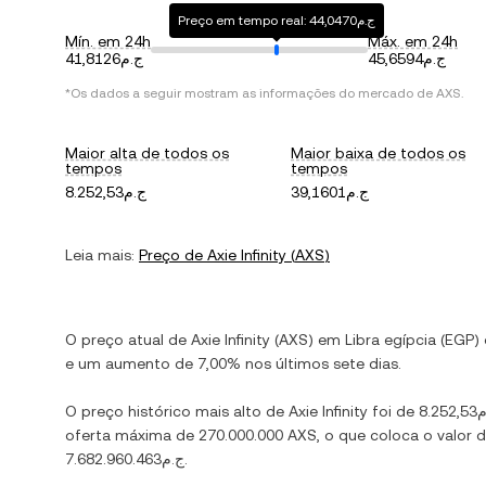
Preço em tempo real: ج.م44,0470
Mín. em 24h
Máx. em 24h
ج.م45,6594
ج.م41,8126
*Os dados a seguir mostram as informações do mercado de
AXS
.
Maior alta de todos os
Maior baixa de todos os
tempos
tempos
ج.م39,1601
ج.م8.252,53
Leia mais:
Preço de
Axie Infinity
(
AXS
)
O preço atual de
Axie Infinity
(
AXS
) em
Libra egípcia
(
EGP
)
e
um aumento
de
7,00%
nos últimos sete dias.
O preço histórico mais alto de
Axie Infinity
foi de
8.25
oferta máxima de
270.000.000 AXS
, o que coloca o valo
ج.م7.682.960.463
.