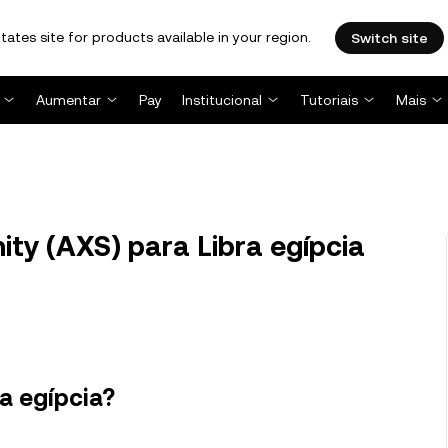
tates site for products available in your region.
Switch site
Aumentar
Pay
Institucional
Tutoriais
Mais
ity (AXS) para Libra egípcia
ra egípcia?