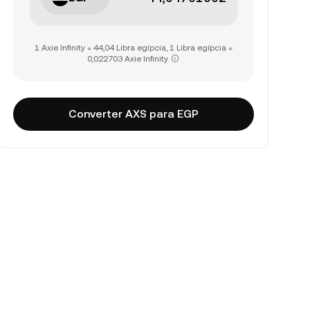
1 Axie Infinity = 44,04 Libra egípcia, 1 Libra egípcia =
0,022703 Axie Infinity
Converter AXS para EGP