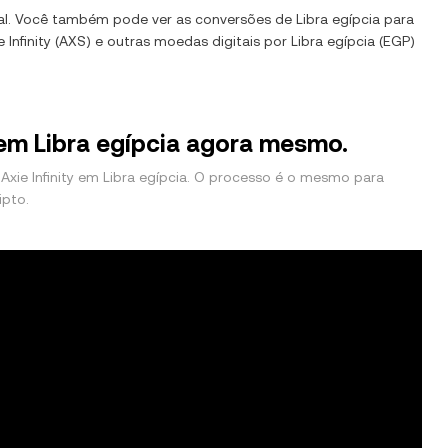
al. Você também pode ver as conversões de
Libra egípcia
para
e Infinity
(
AXS
) e outras moedas digitais por
Libra egípcia
(
EGP
)
 em Libra egípcia agora mesmo.
xie Infinity em Libra egípcia. O processo é o mesmo para
ipto.