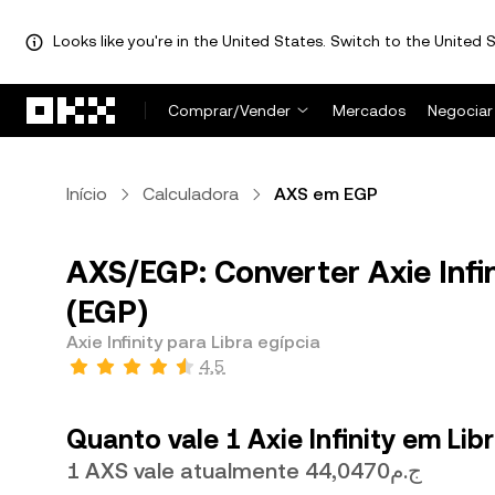
Looks like you're in the United States. Switch to the United S
Pular para o conteúdo principal
Comprar/Vender
Mercados
Negociar
Início
Calculadora
AXS em EGP
AXS/EGP: Converter Axie Infin
(EGP)
Axie Infinity para Libra egípcia
4,5
Quanto vale 1 Axie Infinity em Lib
1 AXS vale atualmente ج.م44,0470