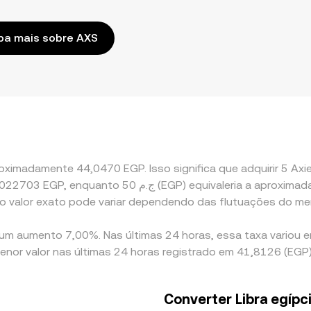
ba mais sobre AXS
ximadamente 44,0470 EGP. Isso significa que adquirir 5 Axie
 o valor exato pode variar dependendo das flutuações do me
ty um aumento 7,00%. Nas últimas 24 horas, essa taxa variou
menor valor nas últimas 24 horas registrado em 41,8126 (EGP)
Converter Libra egípci