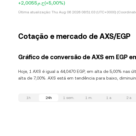
+ج.م2,0055
(+5,00%)
Última atualização:
Thu Aug 06 2026 08:51:03 (UTC+0000) (Coordinate
Cotação e mercado de AXS/EGP
Gráfico de conversão de AXS em EGP e
Hoje, 1 AXS é igual a 44,0470 EGP, em alta de 5,00% nas úl
alta de 7,00%. AXS está em tendência para baixo, diminui
1h
24h
1 sem.
1 m.
1 a
2 a