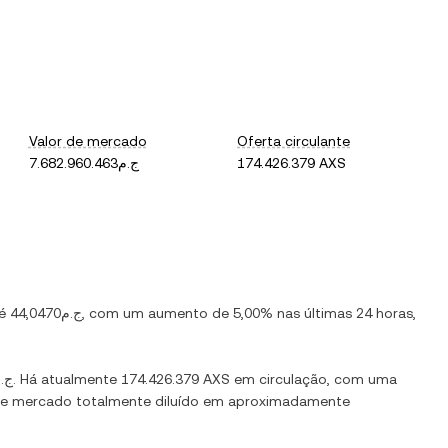
Valor de mercado
Oferta circulante
ج.م7.682.960.463
174.426.379 AXS
 é
ج.م44,0470
, com
um aumento
de
5,00%
nas últimas 24 horas,
ج.م2,53
. Há atualmente
174.426.379 AXS
em circulação, com uma
r de mercado totalmente diluído em aproximadamente