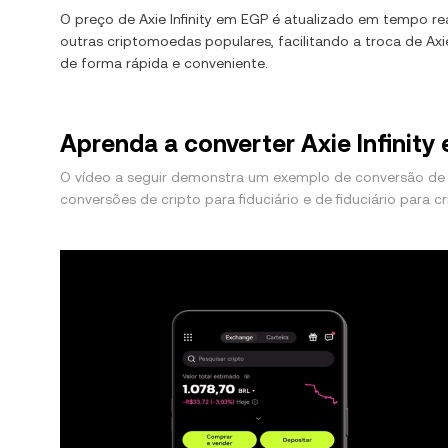
O preço de
Axie Infinity
em
EGP
é atualizado em tempo re
outras criptomoedas populares, facilitando a troca de
Axi
de forma rápida e conveniente.
Aprenda a converter Axie Infinity
O vídeo a seguir demonstra um exemplo de conversão de A
conversões de cripto para fiduciário e de fiduciário para cr