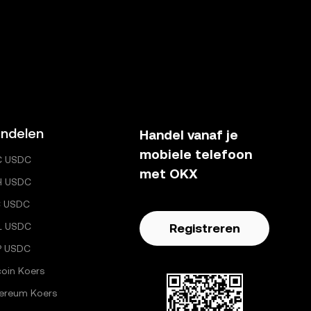
 of een
ndelen
Handel vanaf je
mobiele telefoon
C USDC
met OKX
H USDC
C USDC
L USDC
Registreren
P USDC
coin Koers
ereum Koers