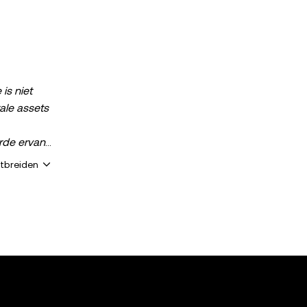
is niet
ale assets
rde ervan
or jou
itbreiden
ebt over je
richt is
en uiterste
juistheden
reid, en
lke
026 OKX en
n een