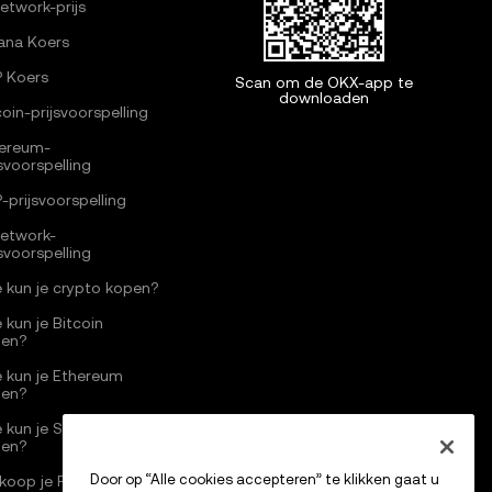
Network-prijs
ana Koers
 Koers
Scan om de OKX-app te
downloaden
coin-prijsvoorspelling
ereum-
jsvoorspelling
-prijsvoorspelling
Network-
jsvoorspelling
 kun je crypto kopen?
 kun je Bitcoin
pen?
 kun je Ethereum
pen?
 kun je Solana
pen?
Door op “Alle cookies accepteren” te klikken gaat u
koop je Pi Network