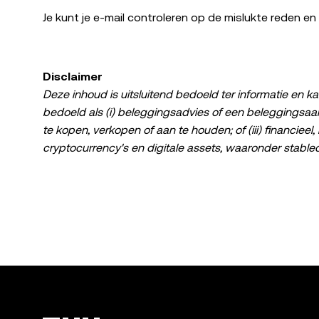
Je kunt je e-mail controleren op de mislukte reden
Disclaimer
Deze inhoud is uitsluitend bedoeld ter informatie en ka
bedoeld als (i) beleggingsadvies of een beleggingsaan
te kopen, verkopen of aan te houden; of (iii) financieel
cryptocurrency's en digitale assets, waaronder stabl
kan sterk fluctueren. Je moet zorgvuldig overwegen of
geschikt is in het licht van je financiële toestand. Raad
specifieke situatie. De informatie (waaronder marktgege
uitsluitend bedoeld voor algemene informatiedoeleind
zorg is besteed, wordt er geen enkele verantwoordelijk
of weglatingen die hierin zijn opgenomen. © 2026 OKX.
het is toegestaan om fragmenten van maximaal 100 woor
reproductie of distributie van het volledige artikel die
wordt met toestemming gebruikt." Toegestane fragment