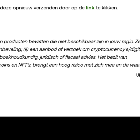
 en deze opnieuw verzenden door op de
link
te klikken.
n producten bevatten die niet beschikbaar zijn in jouw regio. Ze 
beveling; (ii) een aanbod of verzoek om cryptocurrency's/digit
, boekhoudkundig, juridisch of fiscaal advies. Het bezit van
ecoins en NFT’s, brengt een hoog risico met zich mee en de waa
 het verhandelen of aanhouden van crypto en digitale assets vo
U
pleeg je juridische, fiscale of beleggingsadviseur als je vragen h
vens en statistische informatie, indien van toepassing) in dit be
en. Hoewel er bij het verzamelen van deze gegevens en grafiek
heid of aansprakelijkheid aanvaard voor mogelijke feitelijke on
 Dit artikel kan in zijn geheel worden gereproduceerd of versp
den te gebruiken, mits dit gebruik niet commercieel is. Bij e
nt duidelijk te worden vermeld: "Dit artikel is afkomstig van © 2
en dienen te verwijzen naar de titel van het artikel en moete