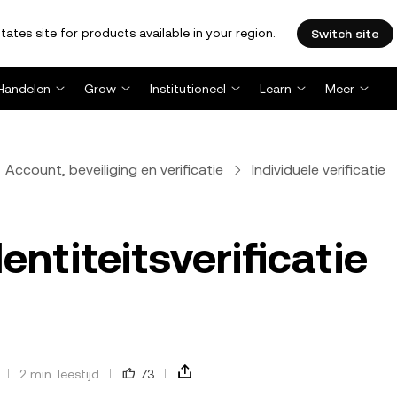
tates site for products available in your region.
Switch site
Handelen
Grow
Institutioneel
Learn
Meer
Account, beveiliging en verificatie
Individuele verificatie
entiteitsverificatie
2 min. leestijd
73