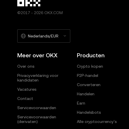
bronvermelding bevatten, zoals: "Artikelnaam, [auteu
ander gebruik van dit artikel zijn niet toegestaan.
©2017 - 2026 OKX.COM
Nederlands/EUR
Meer over OKX
Producten
Over ons
Crypto kopen
Privacyverklaring voor
P2P-handel
kandidaten
Converteren
Vacatures
Handelen
Contact
Earn
Servicevoorwaarden
Handelsbots
Servicevoorwaarden
(derivaten)
Alle cryptocurrency's