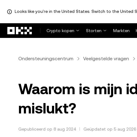
Looks like you're in the United States. Switch to the United S
Overslaan naar hoofdinhoud
Crypto kopen
Storten
Markten
Ondersteuningscentrum
Veelgestelde vragen
Waarom is mijn id
mislukt?
Gepubliceerd op 8 aug 2024
Geüpdatet op 5 aug 2026