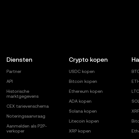
rsnaam indien van toepassing], © 2026 OKX". Afgeleide werken
Diensten
Crypto kopen
Ha
Partner
USDC kopen
BT
API
Bitcoin kopen
ET
Historische
Ethereum kopen
LT
marktgegevens
ADA kopen
SO
CEX tarievenschema
Solana kopen
XR
Noteringsaanvraag
Litecoin kopen
Bit
Aanmelden als P2P-
verkoper
XRP kopen
Eth