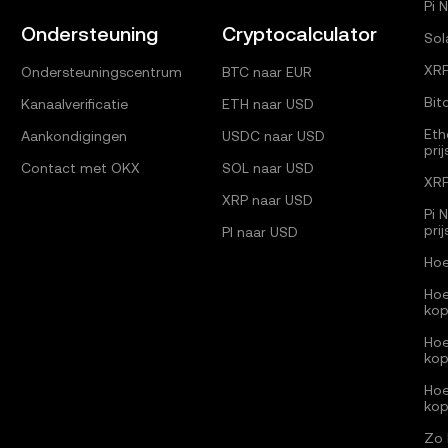
Pi 
Ondersteuning
Cryptocalculator
Sol
XRP
Ondersteuningscentrum
BTC naar EUR
Bit
Kanaalverificatie
ETH naar USD
Eth
Aankondigingen
USDC naar USD
pri
Contact met OKX
SOL naar USD
XRP
XRP naar USD
Pi 
pri
PI naar USD
Hoe
Hoe
ko
Hoe
ko
Hoe
ko
Zo 