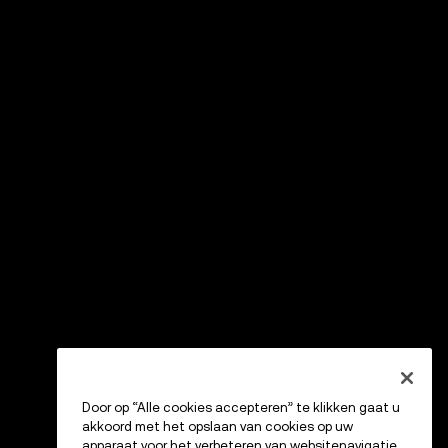
Door op “Alle cookies accepteren” te klikken gaat u
akkoord met het opslaan van cookies op uw
apparaat voor het verbeteren van websitenavigatie,