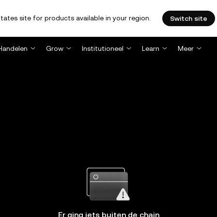
tates site for products available in your region.
Switch site
Handelen
Grow
Institutioneel
Learn
Meer
Er ging iets buiten de chain