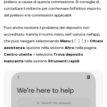
prelievo a causa di questa commissione. Si consiglia di
contattare il mittente per confermare l'effettivo importo
del prelievo e le commissioni applicabili.
Puoi anche risolvere il problema del deposito non
accreditato tramite il nostro menu self-service nell'app,
che puoi navigare selezionando
Menu (⋮⋮⋮)
>
Ottieni
assistenza
opzione nella sezione
Altro
nella pagina
Centro utente
>
seleziona
Trova deposito
mancante
nella sezione
Strumenti rapidi
.