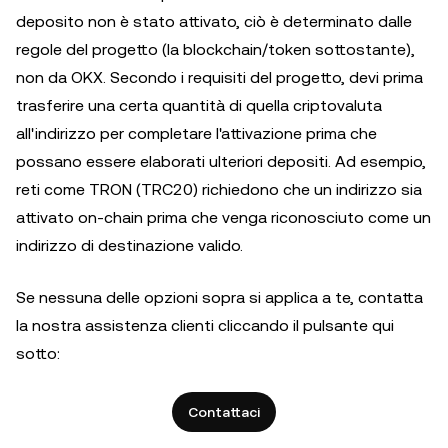
deposito non è stato attivato, ciò è determinato dalle
regole del progetto (la blockchain/token sottostante),
non da OKX. Secondo i requisiti del progetto, devi prima
trasferire una certa quantità di quella criptovaluta
all'indirizzo per completare l'attivazione prima che
possano essere elaborati ulteriori depositi. Ad esempio,
reti come TRON (TRC20) richiedono che un indirizzo sia
attivato on-chain prima che venga riconosciuto come un
indirizzo di destinazione valido.
Se nessuna delle opzioni sopra si applica a te, contatta
la nostra assistenza clienti cliccando il pulsante qui
sotto:
Contattaci