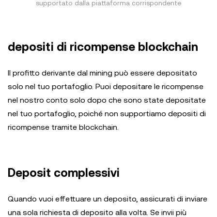
supportato dalla piattaforma corrispondente
depositi di ricompense blockchain
Il profitto derivante dal mining può essere depositato
solo nel tuo portafoglio. Puoi depositare le ricompense
nel nostro conto solo dopo che sono state depositate
nel tuo portafoglio, poiché non supportiamo depositi di
ricompense tramite blockchain.
Deposit complessivi
Quando vuoi effettuare un deposito, assicurati di inviare
una sola richiesta di deposito alla volta. Se invii più