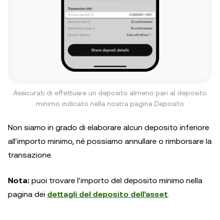
Assicurati di effettuare un deposito almeno pari al deposito
minimo indicato nella nostra pagina Deposito
Non siamo in grado di elaborare alcun deposito inferiore
all'importo minimo, né possiamo annullare o rimborsare la
transazione.
Nota:
puoi trovare l'importo del deposito minimo nella
pagina dei
dettagli del deposito dell'asset
.