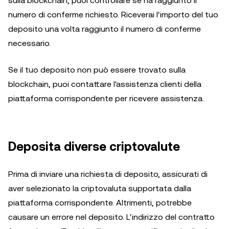
sulla blockchain, puoi controllare se ha raggiunto il
numero di conferme richiesto. Riceverai l'importo del tuo
deposito una volta raggiunto il numero di conferme
necessario.
Se il tuo deposito non può essere trovato sulla
blockchain, puoi contattare l'assistenza clienti della
piattaforma corrispondente per ricevere assistenza.
Deposita diverse criptovalute
Prima di inviare una richiesta di deposito, assicurati di
aver selezionato la criptovaluta supportata dalla
piattaforma corrispondente. Altrimenti, potrebbe
causare un errore nel deposito. L'indirizzo del contratto