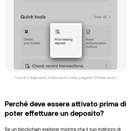
Trova il deposito mancante nella pagina Ottieni aiuto
Perché deve essere attivato prima di
poter effettuare un deposito?
Se un blockchain explorer mostra che il tuo indirizzo di