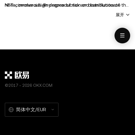
NFTs, involve a high degree of risk and can fluctuate
non-commercial. Any reproduction or distribution of the
greatly. You should carefully consider whether trading or
entire article must also prominently state: “This article is
展开
holding crypto/digital assets is suitable for you in light
© 2026 OKX and is used with permission.” Permitted
of your financial condition. Please consult your
excerpts must cite to the name of the article and
legal/tax/investment professional for questions about
include attribution, for example “Article Name, [author
your specific circumstances. Information (including
name if applicable], © 2026 OKX.” No derivative works or
market data and statistical information, if any)
other uses of this article are permitted.
appearing in this post is for general information
purposes only. While all reasonable care has been taken
in preparing this data and graphs, no responsibility or
liability is accepted for any errors of fact or omission
©2017 - 2026 OKX.COM
expressed herein.
简体中文/EUR