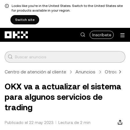
Looks like you're in the United States. Switch to the United States site
for products available in your region.
Switch site
Pasar al contenido principal
Inscríbete
Centro de atención al cliente
Anuncios
Otros
A
OKX va a actualizar el sistema
para algunos servicios de
trading
Publicado el 22 may 2023
Lectura de 2 min