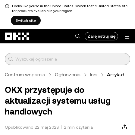
Looks like you're in the United States. Switch to the United States site
for products available in your region.
Switch site
Przejdź do głównej treści
Zarejestruj się
Centrum wsparcia
Ogłoszenia
Inni
Artykuł
OKX przystępuje do
aktualizacji systemu usług
handlowych
Opublikowano 22 maj 2023
2 min czytania