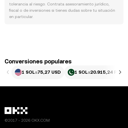
tolerancia al riesgo. Contrata asesoramiento jurídico,
fiscal o de inversiones si tienes dudas sobre tu situación
en particular.
Conversiones populares
1 SOL
a
75,27 USD
1 SOL
a
20.915,24 PKR
©2017 - 2026 OKX.COM