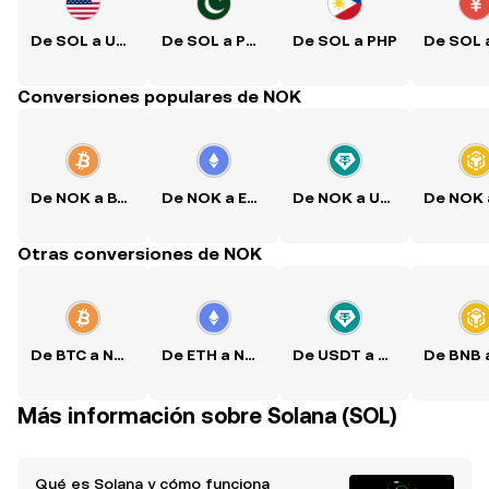
De SOL a USD
De SOL a PKR
De SOL a PHP
Conversiones populares de NOK
De NOK a BTC
De NOK a ETH
De NOK a USDT
Otras conversiones de NOK
De BTC a NOK
De ETH a NOK
De USDT a NOK
Más información sobre Solana (SOL)
Qué es Solana y cómo funciona