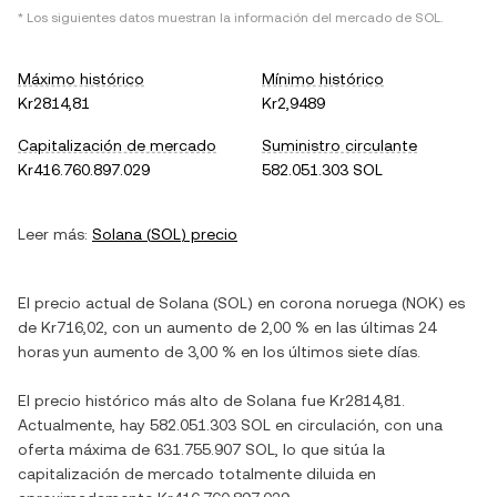
* Los siguientes datos muestran la información del mercado de
SOL
.
Máximo histórico
Mínimo histórico
Kr2814,81
Kr2,9489
Capitalización de mercado
Suministro circulante
Kr416.760.897.029
582.051.303 SOL
Leer más:
Solana
(
SOL
) precio
El precio actual de
Solana
(
SOL
) en
corona noruega
(
NOK
) es
de
Kr716,02
, con
un aumento
de
2,00 %
en las últimas 24
horas y
un aumento
de
3,00 %
en los últimos siete días.
El precio histórico más alto de
Solana
fue
Kr2814,81
.
Actualmente, hay
582.051.303 SOL
en circulación, con una
oferta máxima de
631.755.907 SOL
, lo que sitúa la
capitalización de mercado totalmente diluida en