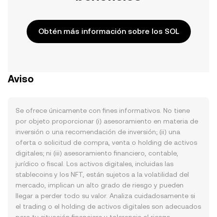
Obtén más información sobre los SOL
Aviso
Se ofrece únicamente con fines informativos. No tiene
por objeto proporcionar (i) asesoramiento en materia de
inversión o una recomendación de inversión; (ii) una
oferta o solicitud de compra, venta o holding de activos
digitales; ni (iii) asesoramiento financiero, contable,
jurídico o fiscal. Los activos digitales, incluidas las
stablecoins y los NFT, están sujetos a la volatilidad del
mercado, implican un alto grado de riesgo y pueden
llegar a perder todo su valor. Analiza cuidadosamente si
el trading o el holding de activos digitales son adecuados