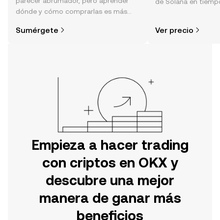
parecer abrumador, pero aprender
de Solana en tiempo 
dónde y cómo comprarlas es más
sentimiento de la c
simple de lo que piensas. Comienza
noticias y más.
Sumérgete
Ver precio
tu aventura en la aplicación móvil de
OKX o aquí mismo en la página web.
Empieza a hacer trading
con criptos en OKX y
descubre una mejor
manera de ganar más
beneficios