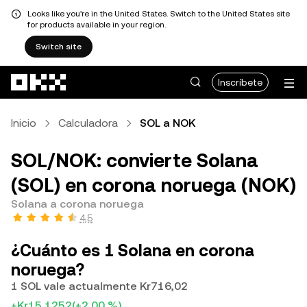
Looks like you're in the United States. Switch to the United States site
for products available in your region.
Switch site
Pasar al contenido principal
Inscríbete
Inicio
Calculadora
SOL a NOK
SOL/NOK: convierte Solana
(SOL) en corona noruega (NOK)
Solana a corona noruega
4,5
¿Cuánto es 1 Solana en corona
noruega?
1 SOL vale actualmente Kr716,02
+Kr15,1252
(+2,00 %)