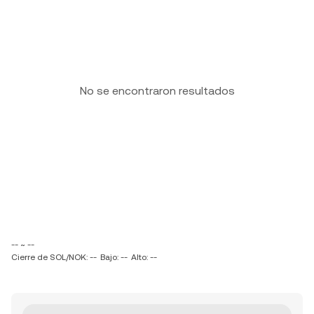
No se encontraron resultados
-- ~ --
Cierre de SOL/NOK: --
Bajo: --
Alto: --