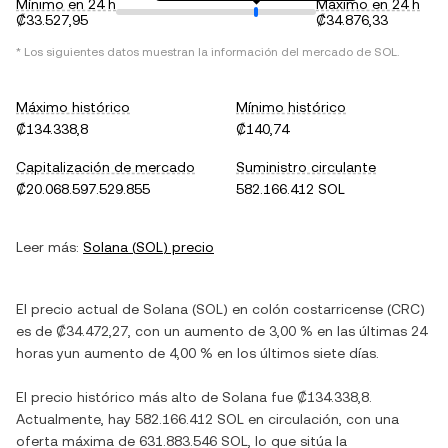
Mínimo en 24 h
Máximo en 24 h
₡33.527,95
₡34.876,33
* Los siguientes datos muestran la información del mercado de
SOL
.
Máximo histórico
Mínimo histórico
₡134.338,8
₡140,74
Capitalización de mercado
Suministro circulante
₡20.068.597.529.855
582.166.412 SOL
Leer más:
Solana
(
SOL
) precio
El precio actual de
Solana
(
SOL
) en
colón costarricense
(
CRC
)
es de
₡34.472,27
, con
un aumento
de
3,00 %
en las últimas 24
horas y
un aumento
de
4,00 %
en los últimos siete días.
El precio histórico más alto de
Solana
fue
₡134.338,8
.
Actualmente, hay
582.166.412 SOL
en circulación, con una
oferta máxima de
631.883.546 SOL
, lo que sitúa la