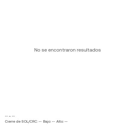
No se encontraron resultados
-- ~ --
Cierre de SOL/CRC: --
Bajo: --
Alto: --