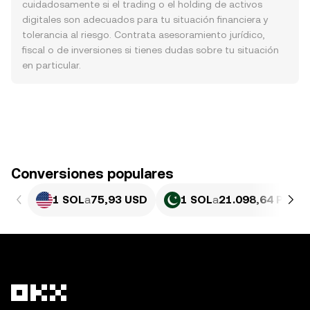
cuidadosamente si el trading o el holding de activos
digitales son adecuados para tu situación financiera y
tolerancia al riesgo. Contrata asesoramiento jurídico,
fiscal o de inversiones si tienes dudas sobre tu situación
en particular.
Conversiones populares
1 SOL
a
75,93 USD
1 SOL
a
21.098,64 PKR