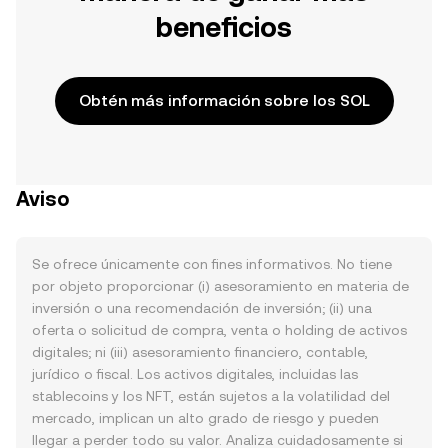
beneficios
Obtén más información sobre los SOL
Aviso
Se ofrece únicamente con fines informativos. No tiene
por objeto proporcionar (i) asesoramiento en materia de
inversión o una recomendación de inversión; (ii) una
oferta o solicitud de compra, venta o holding de activos
digitales; ni (iii) asesoramiento financiero, contable,
jurídico o fiscal. Los activos digitales, incluidas las
stablecoins y los NFT, están sujetos a la volatilidad del
mercado, implican un alto grado de riesgo y pueden
llegar a perder todo su valor. Analiza cuidadosamente si