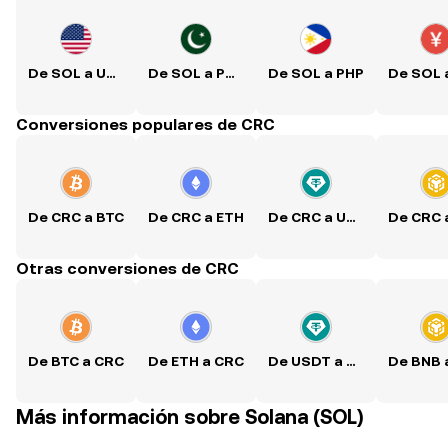
De SOL a USD
De SOL a PKR
De SOL a PHP
Conversiones populares de CRC
De CRC a BTC
De CRC a ETH
De CRC a USDT
Otras conversiones de CRC
De BTC a CRC
De ETH a CRC
De USDT a CRC
Más información sobre Solana (SOL)