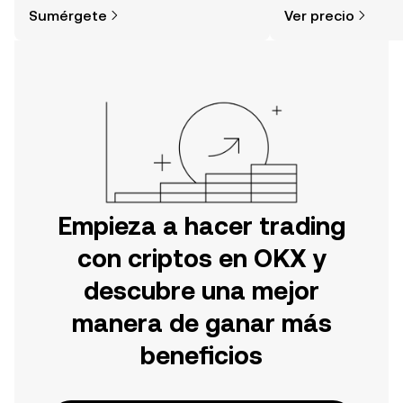
simple de lo que piensas. Comienza
noticias y más.
Sumérgete
Ver precio
tu aventura en la aplicación móvil de
OKX o aquí mismo en la página web.
Empieza a hacer trading
con criptos en OKX y
descubre una mejor
manera de ganar más
beneficios