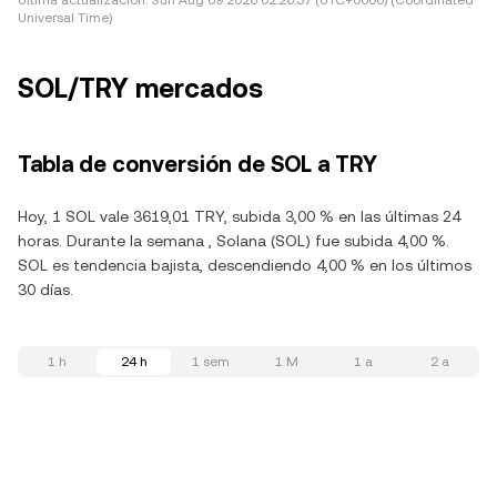
Última actualización:
Sun Aug 09 2026 02:26:37 (UTC+0000) (Coordinated
Universal Time)
SOL/TRY mercados
Tabla de conversión de SOL a TRY
Hoy, 1 SOL vale 3619,01 TRY, subida 3,00 % en las últimas 24
horas. Durante la semana , Solana (SOL) fue subida 4,00 %.
SOL es tendencia bajista, descendiendo 4,00 % en los últimos
30 días.
1 h
24 h
1 sem
1 M
1 a
2 a