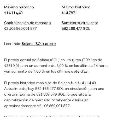
Máximo histórico
Mínimo histórico
₺14.114,49
₺14,7871
Capitalización de mercado
Suministro circulante
₺2.106.869.001.877
582.166.477 SOL
Leer más:
Solana
(
SOL
) precio
El precio actual de
Solana
(
SOL
) en
lira turca
(
TRY
) es de
₺3619,01
, con
un aumento
de
3,00 %
en las últimas 24 horas
y
un aumento
de
4,00 %
en los últimos siete días.
El precio histórico más alto de
Solana
fue
₺14.114,49
.
Actualmente, hay
582.166.477 SOL
en circulación, con una
oferta máxima de
631.883.579 SOL
, lo que sitúa la
capitalización de mercado totalmente diluida en
aproximadamente
₺2.106.869.001.877
.