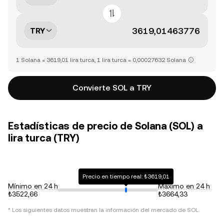
TRY
1 Solana = 3619,01 lira turca, 1 lira turca = 0,00027632 Solana
Convierte SOL a TRY
Estadísticas de precio de Solana (SOL) a
lira turca (TRY)
Precio en tiempo real: ₺3619,01
Mínimo en 24 h
Máximo en 24 h
₺3522,66
₺3664,33
* Los siguientes datos muestran la información del mercado de
SOL
.