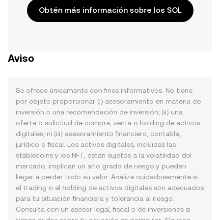
Obtén más información sobre los SOL
Aviso
Se ofrece únicamente con fines informativos. No tiene
por objeto proporcionar (i) asesoramiento en materia de
inversión o una recomendación de inversión; (ii) una
oferta o solicitud de compra, venta o holding de activos
digitales; ni (iii) asesoramiento financiero, contable,
jurídico o fiscal. Los activos digitales, incluidas las
stablecoins y los NFT, están sujetos a la volatilidad del
mercado, implican un alto grado de riesgo y pueden
llegar a perder todo su valor. Analiza cuidadosamente si
el trading o el holding de activos digitales son adecuados
para tu situación financiera y tolerancia al riesgo.
Consulta con un asesor legal, fiscal o de inversiones si