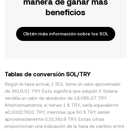
manera de ganar más
beneficios
Obtén más información sobre los SOL
Tablas de conversión SOL/TRY
Según la tasa actual, 1 SOL tiene un valor aproximado
de 3619,01 TRY. Esto significa que adquirir 5 Solana
tendría un valor de alrededor de 18.095,07 TRY.
Alternativamente, si tienes 1 ₺ TRY, sería equivalente
a0,00027632 TRY, mientras que 50 ₺ TRY serían
aproximadamente 0,013816 TRY. Estas cifras
proporcionan una indicación de la tasa de cambio entre