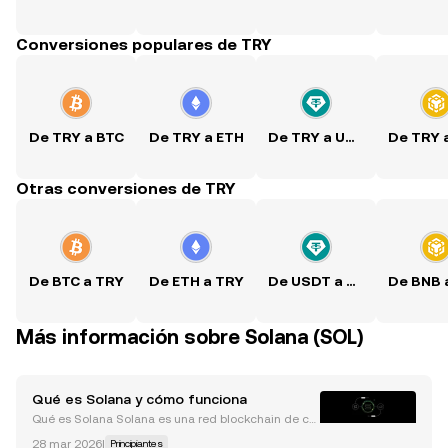
Conversiones populares de TRY
De TRY a BTC
De TRY a ETH
De TRY a USDT
Otras conversiones de TRY
De BTC a TRY
De ETH a TRY
De USDT a TRY
Más información sobre Solana (SOL)
Qué es Solana y cómo funciona
Qué es Solana Solana es una red blockchain de ca
pa 1 lanzada en 2020, diseñada con un enfoque pri
28 mar 2026
|
Principiantes