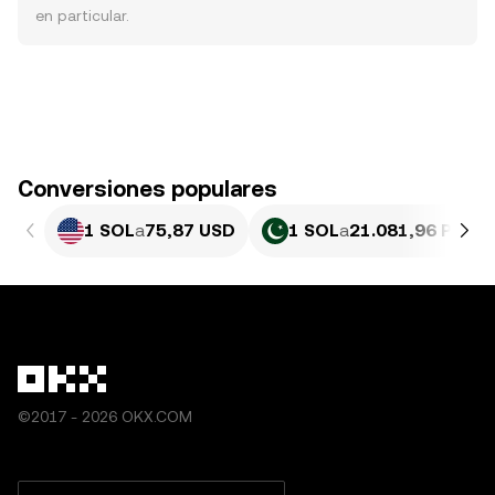
en particular.
Conversiones populares
1 SOL
a
75,87 USD
1 SOL
a
21.081,96 PKR
©2017 - 2026 OKX.COM