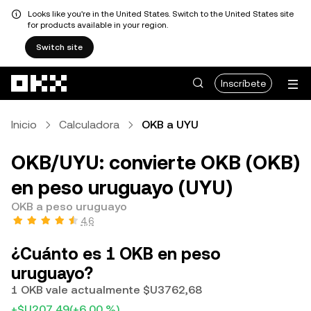
Looks like you're in the United States. Switch to the United States site
for products available in your region.
Switch site
Pasar al contenido principal
Inscríbete
Inicio
Calculadora
OKB a UYU
OKB/UYU: convierte OKB (OKB)
en peso uruguayo (UYU)
OKB a peso uruguayo
4,6
¿Cuánto es 1 OKB en peso
uruguayo?
1 OKB vale actualmente $U3762,68
+$U207,49
(+6,00 %)