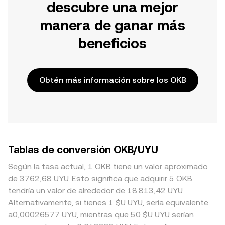
descubre una mejor
manera de ganar más
beneficios
Obtén más información sobre los OKB
Tablas de conversión OKB/UYU
Según la tasa actual, 1 OKB tiene un valor aproximado
de 3762,68 UYU. Esto significa que adquirir 5 OKB
tendría un valor de alrededor de 18.813,42 UYU.
Alternativamente, si tienes 1 $U UYU, sería equivalente
a0,00026577 UYU, mientras que 50 $U UYU serían