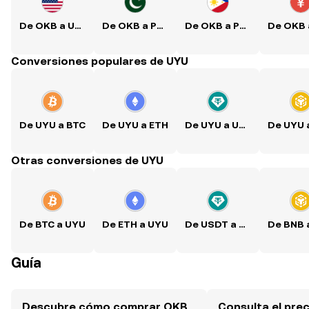
De OKB a USD
De OKB a PKR
De OKB a PHP
Conversiones populares de UYU
De UYU a BTC
De UYU a ETH
De UYU a USDT
Otras conversiones de UYU
De BTC a UYU
De ETH a UYU
De USDT a UYU
Guía
Descubre cómo comprar OKB
Consulta el pre