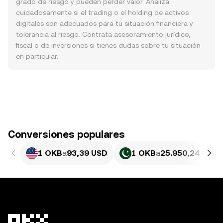
grado de riesgo y pueden perder valor. Analiza
cuidadosamente si el trading o el holding de activos
digitales son adecuados para tu situación financiera y
tolerancia al riesgo. Contrata asesoramiento jurídico,
fiscal o de inversiones si tienes dudas sobre tu situación
en particular.
Conversiones populares
1 OKB
a
93,39 USD
1 OKB
a
25.950,24 PKR