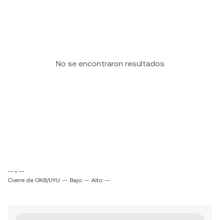
No se encontraron resultados
-- ~ --
Cierre de OKB/UYU: --
Bajo: --
Alto: --