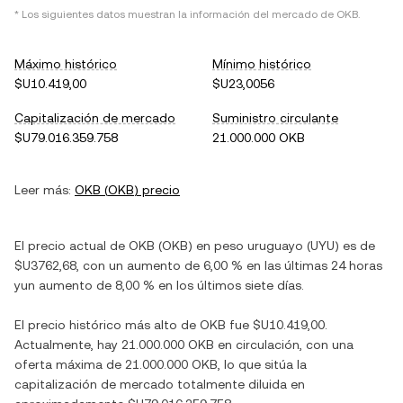
* Los siguientes datos muestran la información del mercado de
OKB
.
Máximo histórico
Mínimo histórico
$U10.419,00
$U23,0056
Capitalización de mercado
Suministro circulante
$U79.016.359.758
21.000.000 OKB
Leer más:
OKB
(
OKB
) precio
El precio actual de
OKB
(
OKB
) en
peso uruguayo
(
UYU
) es de
$U3762,68
, con
un aumento
de
6,00 %
en las últimas 24 horas
y
un aumento
de
8,00 %
en los últimos siete días.
El precio histórico más alto de
OKB
fue
$U10.419,00
.
Actualmente, hay
21.000.000 OKB
en circulación, con una
oferta máxima de
21.000.000 OKB
, lo que sitúa la
capitalización de mercado totalmente diluida en