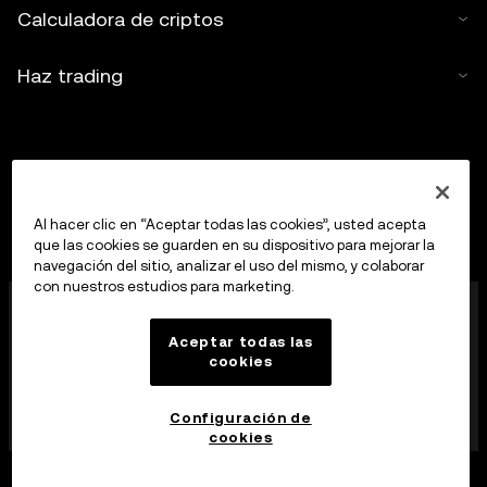
Calculadora de criptos
Haz trading
Al hacer clic en “Aceptar todas las cookies”, usted acepta
que las cookies se guarden en su dispositivo para mejorar la
navegación del sitio, analizar el uso del mismo, y colaborar
con nuestros estudios para marketing.
OKX Europe Limited, que opera bajo el nombre
comercial de OKX, es ahora una plataforma de trading
Aceptar todas las
de criptoactivos autorizada como proveedor de
cookies
servicios de criptoactivos por la MFSA, de
conformidad con el artículo 28 de la Ley de los
mercados de criptoactivos (Capítulo 647 de las Leyes
Configuración de
de Malta).
cookies