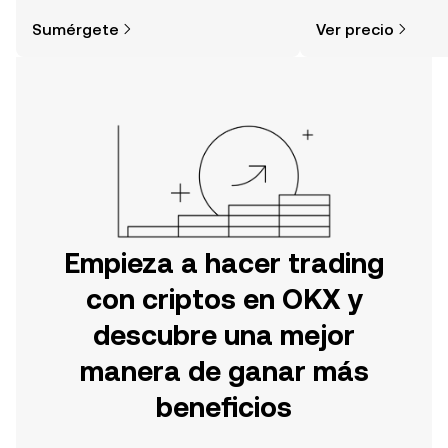
simple de lo que piensas. Comienza
sentimiento de la c
Sumérgete
Ver precio
tu aventura en la aplicación móvil de
noticias y más.
OKX o aquí mismo en la página web.
Empieza a hacer trading
con criptos en OKX y
descubre una mejor
manera de ganar más
beneficios