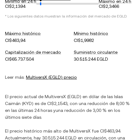
Mínimo en 24 h
Máximo en 24 h
CI$2,1394
CI$2,3466
* Los siguientes datos muestran la información del mercado de
EGLD
.
Máximo histórico
Mínimo histórico
CI$463,94
CI$1,9982
Capitalización de mercado
Suministro circulante
CI$65.737.504
30.515.244 EGLD
Leer más:
MultiversX
(
EGLD
) precio
El precio actual de
MultiversX
(
EGLD
) en
dólar de las Islas
Caimán
(
KYD
) es de
CI$2,1543
, con
una reducción
de
8,00 %
en las últimas 24 horas y
una reducción
de
3,00 %
en los
últimos siete días.
El precio histórico más alto de
MultiversX
fue
CI$463,94
.
Actualmente, hay
30.515.244 EGLD
en circulación, con una