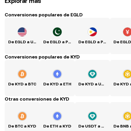
Explorar más
Conversiones populares de EGLD
De EGLD a USD
De EGLD a PKR
De EGLD a PHP
Conversiones populares de KYD
De KYD a BTC
De KYD a ETH
De KYD a USDT
Otras conversiones de KYD
De BTC a KYD
De ETH a KYD
De USDT a KYD