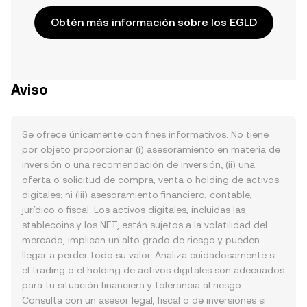
Obtén más información sobre los EGLD
Aviso
Se ofrece únicamente con fines informativos. No tiene
por objeto proporcionar (i) asesoramiento en materia de
inversión o una recomendación de inversión; (ii) una
oferta o solicitud de compra, venta o holding de activos
digitales; ni (iii) asesoramiento financiero, contable,
jurídico o fiscal. Los activos digitales, incluidas las
stablecoins y los NFT, están sujetos a la volatilidad del
mercado, implican un alto grado de riesgo y pueden
llegar a perder todo su valor. Analiza cuidadosamente si
el trading o el holding de activos digitales son adecuados
para tu situación financiera y tolerancia al riesgo.
Consulta con un asesor legal, fiscal o de inversiones si