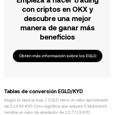
Empieza a hacer trading
con criptos en OKX y
descubre una mejor
manera de ganar más
beneficios
Obtén más información sobre los EGLD
Tablas de conversión EGLD/KYD
Según la tasa actual, 1 EGLD tiene un valor aproximado
de 2,1543 KYD. Esto significa que adquirir 5 MultiversX
tendría un valor de alrededor de 10,7713 KYD.