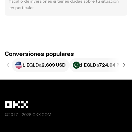
fiscal o de inversiones si tienes dudas sobre tu situación
en particular.
Conversiones populares
1 EGLD
a
2,609 USD
1 EGLD
a
724,64 PKR
©2017 - 2026 OKX.COM