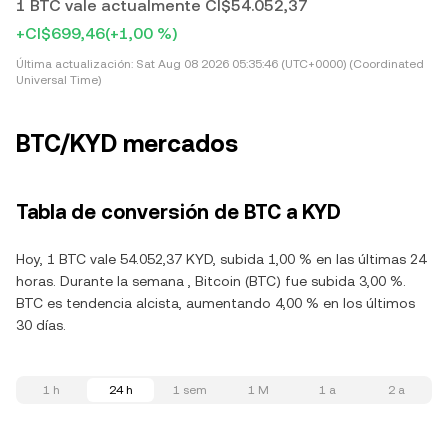
1 BTC vale actualmente CI$54.052,37
+CI$699,46
(+1,00 %)
Última actualización:
Sat Aug 08 2026 05:35:46 (UTC+0000) (Coordinated
Universal Time)
BTC/KYD mercados
Tabla de conversión de BTC a KYD
Hoy, 1 BTC vale 54.052,37 KYD, subida 1,00 % en las últimas 24
horas. Durante la semana , Bitcoin (BTC) fue subida 3,00 %.
BTC es tendencia alcista, aumentando 4,00 % en los últimos
30 días.
1 h
24 h
1 sem
1 M
1 a
2 a