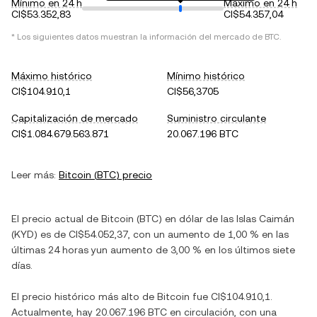
Mínimo en 24 h
Máximo en 24 h
CI$53.352,83
CI$54.357,04
* Los siguientes datos muestran la información del mercado de
BTC
.
Máximo histórico
Mínimo histórico
CI$104.910,1
CI$56,3705
Capitalización de mercado
Suministro circulante
CI$1.084.679.563.871
20.067.196 BTC
Leer más:
Bitcoin
(
BTC
) precio
El precio actual de
Bitcoin
(
BTC
) en
dólar de las Islas Caimán
(
KYD
) es de
CI$54.052,37
, con
un aumento
de
1,00 %
en las
últimas 24 horas y
un aumento
de
3,00 %
en los últimos siete
días.
El precio histórico más alto de
Bitcoin
fue
CI$104.910,1
.
Actualmente, hay
20.067.196 BTC
en circulación, con una