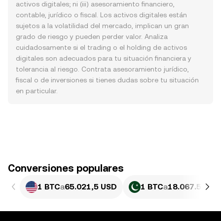
activos digitales; ni (iii) asesoramiento financiero,
contable, jurídico o fiscal. Los activos digitales están
sujetos a la volatilidad del mercado, implican un gran
grado de riesgo y pueden perder valor. Analiza
cuidadosamente si el trading o el holding de activos
digitales son adecuados para tu situación financiera y
tolerancia al riesgo. Contrata asesoramiento jurídico,
fiscal o de inversiones si tienes dudas sobre tu situación
en particular.
Conversiones populares
1 BTC
a
65.021,5 USD
1 BTC
a
18.067.500,0