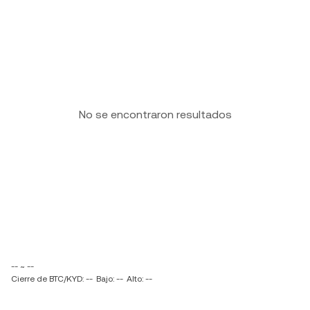
No se encontraron resultados
-- ~ --
Cierre de BTC/KYD: --
Bajo: --
Alto: --