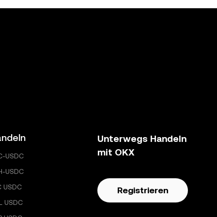
ndeln
Unterwegs Handeln
mit OKX
C-USDC
H-USDC
C USDC
Registrieren
L USDC