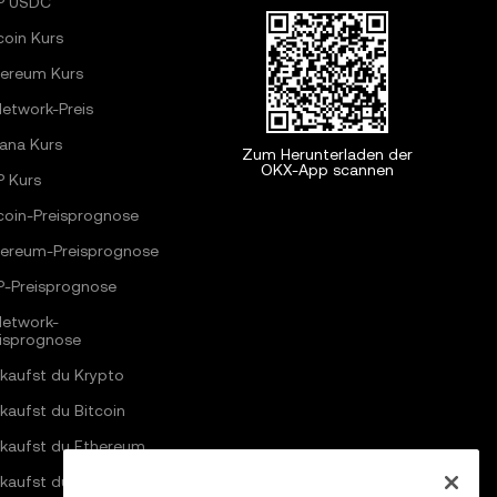
P USDC
coin Kurs
hereum Kurs
Network-Preis
ana Kurs
Zum Herunterladen der
OKX-App scannen
P Kurs
coin-Preisprognose
hereum-Preisprognose
P-Preisprognose
Network-
eisprognose
kaufst du Krypto
kaufst du Bitcoin
 kaufst du Ethereum
kaufst du Solana