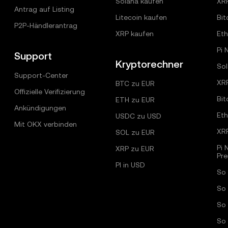
Solana kaufen
XR
Antrag auf Listing
Litecoin kaufen
Bit
P2P-Händlerantrag
XRP kaufen
Et
Pi 
Support
Kryptorechner
Sol
Support-Center
XR
BTC zu EUR
Offizielle Verifizierung
Bit
ETH zu EUR
Ankündigungen
Et
USDC zu USD
Mit OKX verbinden
XR
SOL zu EUR
Pi 
XRP zu EUR
Pr
PI in USD
So 
So 
So
So 