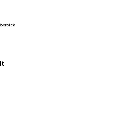
berblick
it