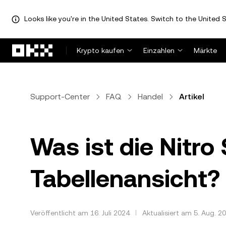
Looks like you're in the United States. Switch to the United S
Zum Hauptinhalt springen
Krypto kaufen
Einzahlen
Märkte
Support-Center
FAQ
Handel
Artikel
Was ist die Nitro
Tabellenansicht?
Veröffentlicht am 16. Juli 2024
Aktualisiert am 5. Aug. 2