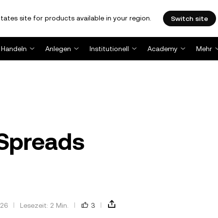
tates site for products available in your region.
Switch site
Handeln
Anlegen
Institutionell
Academy
Mehr
 Spreads
026
Lesezeit: 2 Min.
3