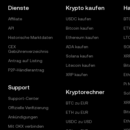
Dienste
Krypto kaufen
Ha
Affiliate
USDC kaufen
BT
API
Bitcoin kaufen
ET
Historische Marktdaten
Ethereum kaufen
LT
CEX
ADA kaufen
SO
Gebührenverzeichnis
Solana kaufen
XR
Antrag auf Listing
Litecoin kaufen
Bit
P2P-Händlerantrag
XRP kaufen
Et
Pi 
Support
Kryptorechner
Sol
Support-Center
XR
BTC zu EUR
Offizielle Verifizierung
Bit
ETH zu EUR
Ankündigungen
Et
USDC zu USD
Mit OKX verbinden