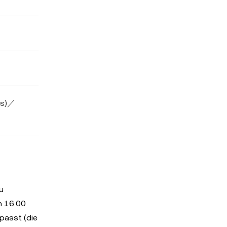
rs)／
u
h 16.00
passt (die