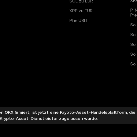
XR
SOL zu EUR
Pi 
XRP zu EUR
Pr
PI in USD
So 
So 
So
So 
So 
 OKX firmiert, ist jetzt eine Krypto-Asset-Handelsplattform, di
 Krypto-Asset-Dienstleister zugelassen wurde.