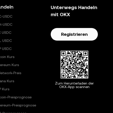
ndeln
Unterwegs Handeln
mit OKX
C-USDC
H-USDC
C USDC
Registrieren
L USDC
P USDC
coin Kurs
hereum Kurs
Network-Preis
ana Kurs
Zum Herunterladen der
OKX-App scannen
P Kurs
coin-Preisprognose
hereum-Preisprognose