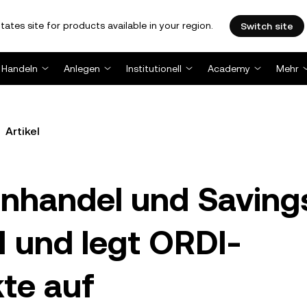
tates site for products available in your region.
Switch site
Handeln
Anlegen
Institutionell
Academy
Mehr
Artikel
nhandel und Saving
I und legt ORDI-
te auf