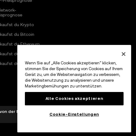
P-Preisprognose
Network-
eisprognose
kaufst du Krypto
kaufst du Bitcoin
 kaufst du Ethereum
kaufst du Solana
Wenn Sie auf „Alle Cookies akzeptieren“ klicken,
kaufst du Pi Network
stimmen Sie der Speicherung von Cookies auf Ihrem
Gerät zu, um die Websitenavigation zu verbessern,
die Websitenutzung zu analysieren und unsere
Marketingbemühungen zu unterstützen.
Alle Cookies akzeptieren
e von der MFSA gemäß Artikel 28 des Markets in Crypto-
Cookie-Einstellungen