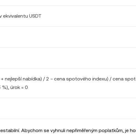
v ekvivalentu USDT
 + nejlepší nabídka) / 2 − cena spotového indexu) / cena spo
 %), úrok = 0
stabilní. Abychom se vyhnuli nepřiměřeným poplatkům, je horn