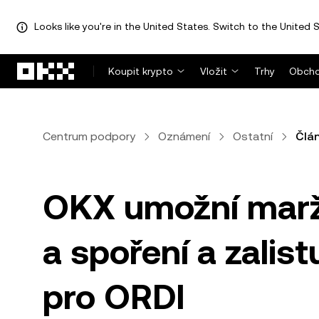
Looks like you're in the United States. Switch to the United S
Přeskočit na hlavní obsah
Koupit krypto
Vložit
Trhy
Obcho
Centrum podpory
Oznámení
Ostatní
Člá
OKX umožní marž
a spoření a zalis
pro ORDI