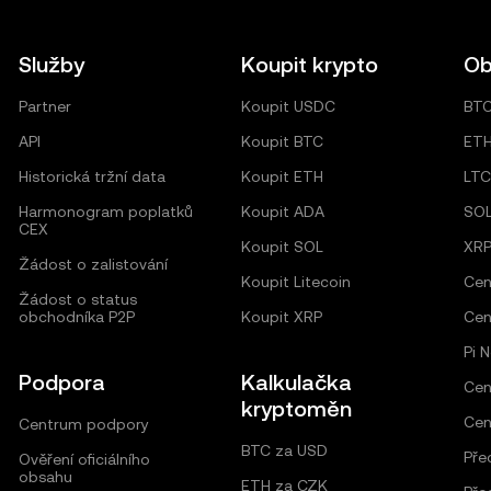
Služby
Koupit krypto
Ob
Partner
Koupit USDC
BT
API
Koupit BTC
ET
Historická tržní data
Koupit ETH
LTC
Harmonogram poplatků
Koupit ADA
SO
CEX
Koupit SOL
XR
Žádost o zalistování
Koupit Litecoin
Cen
Žádost o status
obchodníka P2P
Koupit XRP
Cen
Pi 
Podpora
Kalkulačka
Cen
kryptoměn
Cen
Centrum podpory
BTC za USD
Pře
Ověření oficiálního
obsahu
ETH za CZK