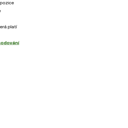
 pozice
e
rá platí
hodování