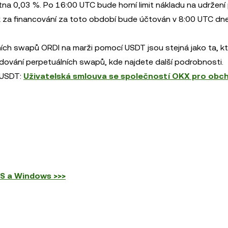
na 0,03 %. Po 16:00 UTC bude horní limit nákladu na udržení
 za financování za toto období bude účtován v 8:00 UTC dn
ích swapů ORDI na marži pomocí USDT jsou stejná jako ta, kte
dování perpetuálních swapů, kde najdete další podrobnosti.
 USDT:
Uživatelská smlouva se společností OKX pro obc
OS a Windows >>>