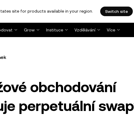
tates site for products available in your region.
Switch site
dovat
Grow
Instituce
Vzdělávání
Více
nek
ové obchodování
tuje perpetuální swa