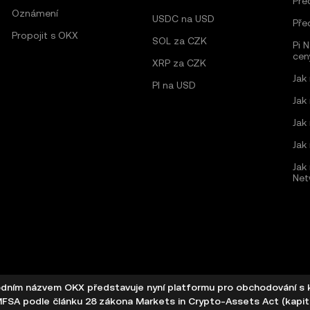
Pře
Oznámení
USDC na USD
Pře
Propojit s OKX
SOL za CZK
Pi 
cen
XRP za CZK
Jak
PI na USD
Jak
Jak
Jak
Jak 
Net
ním názvem OKX představuje nyní platformu pro obchodování s kr
SA podle článku 28 zákona Markets in Crypto-Assets Act (kapito