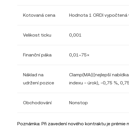
Kotovaná cena
Hodnota 1 ORDI vypočtená 
Velikost ticku
0,001
Finanční páka
0,01~75×
Náklad na
Clamp(MA(((nejlepší nabídka
udržení pozice
indexu − úrok), −0,75 %, 0,75
Obchodování
Nonstop
Poznámka: Při zavedení nového kontraktu je prémie ne