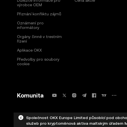
Důležité informace pro
Cena akcie
výrobce OEM
Přiznání konfliktu zájmů
Oznámení pro
informátory
Orgány činné v trestním
řízení
Aplikace OKX
Předvolby pro soubory
cookie
Komunita
Společnost OKX Europe Limited působící pod obchod
služeb pro kryptoměnová aktiva maltským úřadem MF