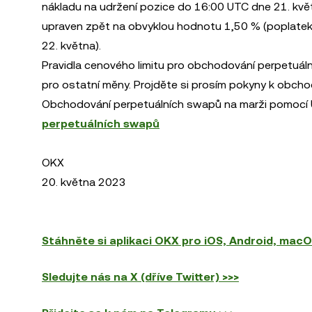
nákladu na udržení pozice do 16:00 UTC dne 21. květ
upraven zpět na obvyklou hodnotu 1,50 % (poplatek
22. května).
Pravidla cenového limitu pro obchodování perpetuáln
pro ostatní měny. Projděte si prosím pokyny k obcho
Obchodování perpetuálních swapů na marži pomocí
perpetuálních swapů
OKX
20. května 2023
Stáhněte si aplikaci OKX pro iOS, Android, mac
Sledujte nás na X (dříve Twitter) >>>