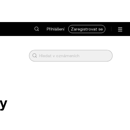
Přihlášení
Zaregistrovat se
py