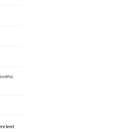
tového
í limit