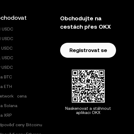
chodovat
Obchodujte na
cestách přes OKX
C USDC
H USDC
 USDC
Registrovat se
L USDC
P USDC
a BTC
a ETH
Network cena
a Solana
Naskenovat a stáhnout
aplikaci OKX
a XRP
dpověď ceny Bitcoinu