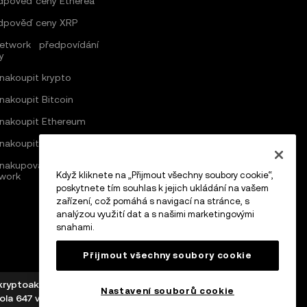
dpověď ceny Etherea
dpověď ceny XRP
Network předpovídání
y
 nakoupit krypto
 nakoupit Bitcoin
 nakoupit Ethereum
 nakoupit Solana
nakupovat v síti Pi
Když kliknete na „Přijmout všechny soubory cookie“,
work
poskytnete tím souhlas k jejich ukládání na vašem
zařízení, což pomáhá s navigací na stránce, s
analýzou využití dat a s našimi marketingovými
snahami.
Přijmout všechny soubory cookie
yptoaktivy, která je autorizována jako poskytovatel
Nastavení souborů cookie
la 647 v zákonech Malty).