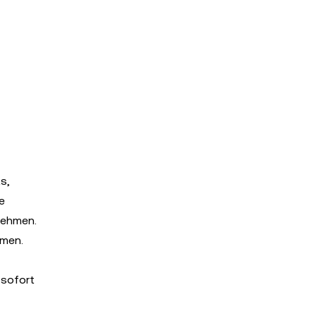
s,
e
nehmen.
hmen.
 sofort