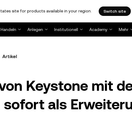
tates site for products available in your region.
Switch site
Handeln
Anlegen
Institutionell
Academy
Mehr
Artikel
von Keystone mit de
 sofort als Erweiter