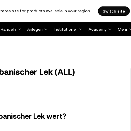
tates site for products available in your region.
Switch site
Handeln
Anlegen
Institutionell
Academy
Mehr
banischer Lek (ALL)
Albanischer Lek wert?