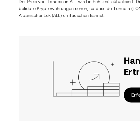
Der Preis von
Toncoin
in
ALL
wird in Echtzeit aktualisiert
beliebte Kryptowährungen sehen, so dass du
Toncoin
(
TO
Albanischer Lek
(
ALL
) umtauschen kannst.
Han
Ert
Erf