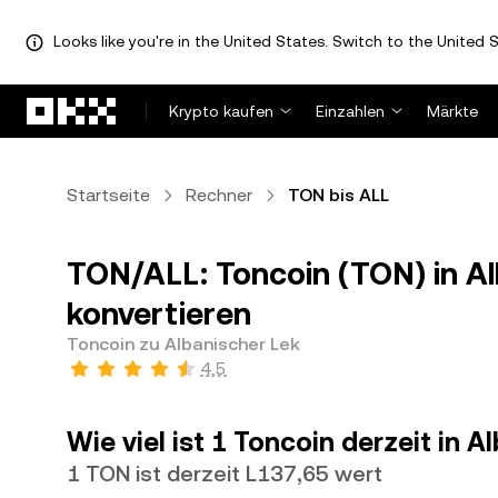
Looks like you're in the United States. Switch to the United S
Zum Hauptinhalt springen
Krypto kaufen
Einzahlen
Märkte
Startseite
Rechner
TON bis ALL
TON/ALL: Toncoin (TON) in Al
konvertieren
Toncoin zu Albanischer Lek
4,5
Wie viel ist 1 Toncoin derzeit in 
1 TON ist derzeit L137,65 wert