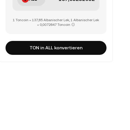
1 Toncoin = 137,65 Albanischer Lek, 1 Albanischer Lek
= 0,0072647 Toncoin
TON in ALL konvertieren