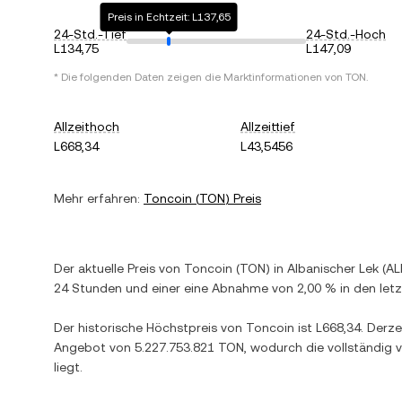
Preis in Echtzeit: L137,65
24-Std.-Tief
24-Std.-Hoch
L134,75
L147,09
* Die folgenden Daten zeigen die Marktinformationen von
TON
.
Allzeithoch
Allzeittief
L668,34
L43,5456
Mehr erfahren:
Toncoin
(
TON
) Preis
Der aktuelle Preis von
Toncoin
(
TON
) in
Albanischer Lek
(
AL
24 Stunden und einer
eine Abnahme
von
2,00 %
in den let
Der historische Höchstpreis von
Toncoin
ist
L668,34
. Derze
Angebot von
5.227.753.821 TON
, wodurch die vollständig 
liegt.