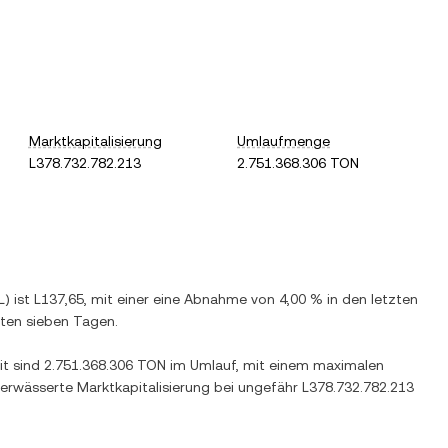
Marktkapitalisierung
Umlaufmenge
L378.732.782.213
2.751.368.306 TON
L
) ist
L137,65
, mit einer
eine Abnahme
von
4,00 %
in den letzten
zten sieben Tagen.
it sind
2.751.368.306 TON
im Umlauf, mit einem maximalen
verwässerte Marktkapitalisierung bei ungefähr
L378.732.782.213