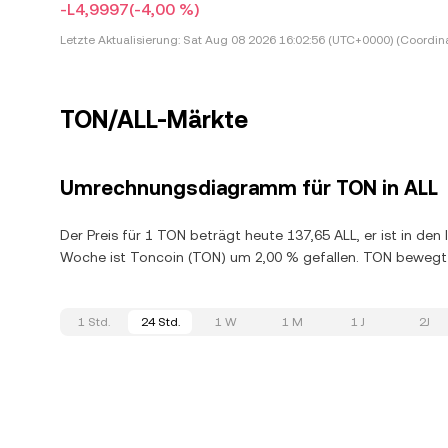
-L4,9997
(-4,00 %)
Letzte Aktualisierung:
Sat Aug 08 2026 16:02:56 (UTC+0000) (Coordina
TON/ALL-Märkte
Umrechnungsdiagramm für TON in ALL
Der Preis für 1 TON beträgt heute 137,65 ALL, er ist in de
Woche ist Toncoin (TON) um 2,00 % gefallen. TON bewegt 
1 Std.
24 Std.
1 W
1 M
1 J
2J