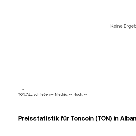
Keine Erge
-- ~ --
TON/ALL schließen:--
Niedrig: --
Hoch: --
Preisstatistik für Toncoin (TON) in Alba