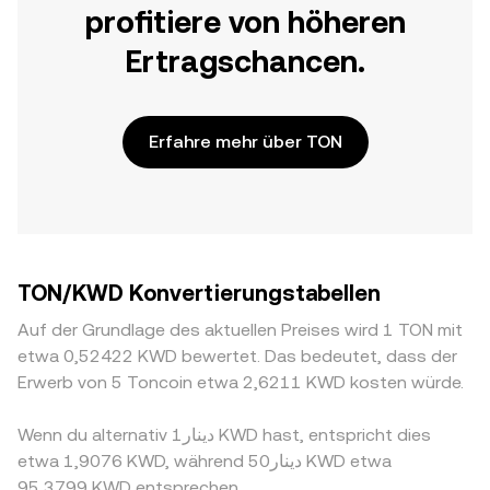
profitiere von höheren
Ertragschancen.
Erfahre mehr über TON
TON/KWD Konvertierungstabellen
Auf der Grundlage des aktuellen Preises wird 1 TON mit
etwa 0,52422 KWD bewertet. Das bedeutet, dass der
Erwerb von 5 Toncoin etwa 2,6211 KWD kosten würde.
Wenn du alternativ دينار1 KWD hast, entspricht dies
etwa 1,9076 KWD, während دينار50 KWD etwa
95,3799 KWD entsprechen.