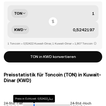
TON
KWD
1 Toncoin = 0,52422 Kuwait-Dinar, 1 Kuwait-Dinar = 1,907 Toncoin
TON in KWD konvertieren
Preisstatistik für Toncoin (TON) in Kuwait-
Dinar (KWD)
Preis in Echtzeit: دينار0,52422
24-Std.-Tief
24-Std.-Hoch