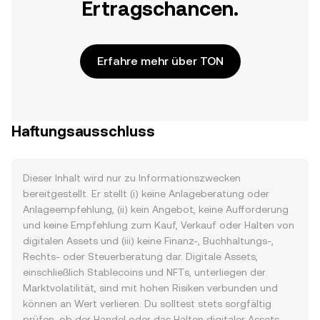
Ertragschancen.
Erfahre mehr über TON
Haftungsausschluss
Dieser Inhalt wird nur zu Informationszwecken
bereitgestellt. Er stellt (i) keine Anlageberatung oder
Anlageempfehlung, (ii) kein Angebot, keine Aufforderung
und keine Empfehlung zum Kauf, Verkauf oder Halten von
digitalen Assets und (iii) keine Finanz-, Buchhaltungs-,
Rechts- oder Steuerberatung dar. Digitale Assets,
einschließlich Stablecoins und NFTs, unterliegen der
Marktvolatilität, sind mit hohen Risiken verbunden und
können an Wert verlieren. Du solltest stets sorgfältig
prüfen, ob der Handel oder das Halten digitaler Assets