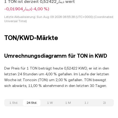
1 TON ist derzeit دينار0,52422 wert
-دينار0,01904
(-4,00 %)
Letzte Aktualisierung:
Sun Aug 09 2026 06:55:38 (UTC+0000) (Coordinated
Universal Time)
TON/KWD-Märkte
Umrechnungsdiagramm für TON in KWD
Der Preis für 1 TON beträgt heute 0,52422 KWD, er ist in den
letzten 24 Stunden um 4,00 % gefallen. Im Laufe der letzten
Woche ist Toncoin (TON) um 2,00 % gefallen. TON bewegt
sich abwärts, 11,00 % abnehmend in den letzten 30 Tagen.
1 Std.
24 Std.
1 W
1 M
1 J
2J