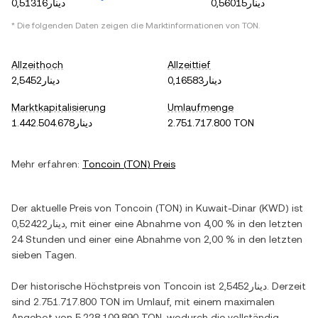
دينار0,56015
دينار0,51316
* Die folgenden Daten zeigen die Marktinformationen von
TON
.
Allzeithoch
Allzeittief
دينار0,16583
دينار2,5452
Marktkapitalisierung
Umlaufmenge
دينار1.442.504.678
2.751.717.800 TON
Mehr erfahren:
Toncoin
(
TON
) Preis
Der aktuelle Preis von
Toncoin
(
TON
) in
Kuwait-Dinar
(
KWD
) ist
دينار0,52422
, mit einer
eine Abnahme
von
4,00 %
in den letzten
24 Stunden und einer
eine Abnahme
von
2,00 %
in den letzten
sieben Tagen.
Der historische Höchstpreis von
Toncoin
ist
دينار2,5452
. Derzeit
sind
2.751.717.800 TON
im Umlauf, mit einem maximalen
Angebot von
5.228.109.890 TON
, wodurch die vollständig