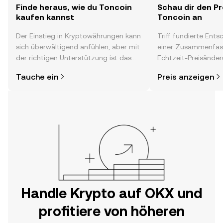
Finde heraus, wie du Toncoin
Schau dir den Pr
kaufen kannst
Toncoin an
Der Einstieg in Kryptowährungen kann
Triff fundierte Ent
sich überwältigend anfühlen, aber mit
einer Zusammenfas
der richtigen Unterstützung ist das
Echtzeit-Preisänder
alles gar nicht so kompliziert. Lege
Stimmung in der C
Tauche ein
Preis anzeigen
direkt in der OKX-App oder hier im
Neuigkeiten und me
Web los und starte deine persönliche
Krypto-Reise.
Handle Krypto auf OKX und
profitiere von höheren