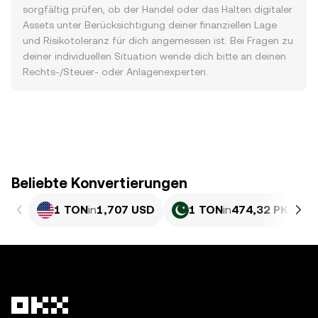
sorgfältig prüfen, ob der Handel oder das Halten digitaler
Assets unter Berücksichtigung deiner finanziellen Lage
und Risikotoleranz für dich angemessen ist. Bei Fragen zu
deiner individuellen Situation wende dich bitte an deinen
Rechts-/Steuer- oder Anlagenexperten.
Beliebte Konvertierungen
1 TON
in
1,707 USD
1 TON
in
474,32 PKR