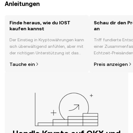
Anleitungen
Finde heraus, wie du IOST
Schau dir den Pr
kaufen kannst
an
Der Einstieg in Kryptowährungen kann
Triff fundierte Ent
sich überwältigend anfühlen, aber mit
einer Zusammenfas
der richtigen Unterstützung ist das
Echtzeit-Preisänder
alles gar nicht so kompliziert. Lege
Stimmung in der C
Tauche ein
Preis anzeigen
direkt in der OKX-App oder hier im
Neuigkeiten und me
Web los und starte deine persönliche
Krypto-Reise.