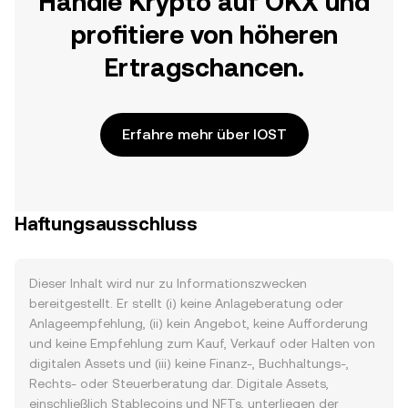
Handle Krypto auf OKX und
profitiere von höheren
Ertragschancen.
Erfahre mehr über IOST
Haftungsausschluss
Dieser Inhalt wird nur zu Informationszwecken
bereitgestellt. Er stellt (i) keine Anlageberatung oder
Anlageempfehlung, (ii) kein Angebot, keine Aufforderung
und keine Empfehlung zum Kauf, Verkauf oder Halten von
digitalen Assets und (iii) keine Finanz-, Buchhaltungs-,
Rechts- oder Steuerberatung dar. Digitale Assets,
einschließlich Stablecoins und NFTs, unterliegen der