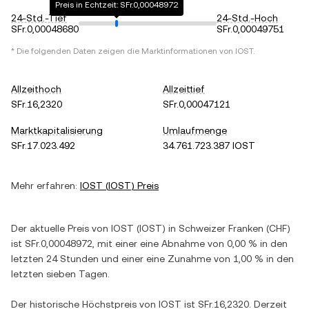
Preis in Echtzeit: SFr.0,00048972
24-Std.-Tief
24-Std.-Hoch
SFr.0,00048680
SFr.0,00049751
* Die folgenden Daten zeigen die Marktinformationen von
IOST
.
Allzeithoch
Allzeittief
SFr.16,2320
SFr.0,00047121
Marktkapitalisierung
Umlaufmenge
SFr.17.023.492
34.761.723.387 IOST
Mehr erfahren:
IOST
(
IOST
) Preis
Der aktuelle Preis von
IOST
(
IOST
) in
Schweizer Franken
(
CHF
)
ist
SFr.0,00048972
, mit einer
eine Abnahme
von
0,00 %
in den
letzten 24 Stunden und einer
eine Zunahme
von
1,00 %
in den
letzten sieben Tagen.
Der historische Höchstpreis von
IOST
ist
SFr.16,2320
. Derzeit