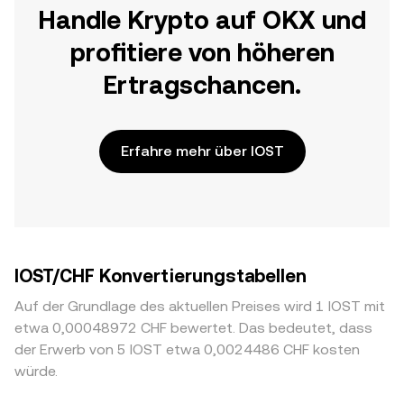
Handle Krypto auf OKX und
profitiere von höheren
Ertragschancen.
Erfahre mehr über IOST
IOST/CHF Konvertierungstabellen
Auf der Grundlage des aktuellen Preises wird 1 IOST mit
etwa 0,00048972 CHF bewertet. Das bedeutet, dass
der Erwerb von 5 IOST etwa 0,0024486 CHF kosten
würde.