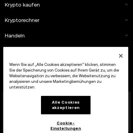
Krypto kaufen
Kryptorechner
Handeln
Wenn Sie auf „Alle Cookies akzeptieren“ klicken, stimmen
Sie der Speicherung von Cookies auf Ihrem Gerät zu, um die
Websitenavigation zu verbessern, die Websitenutzung zu
analysieren und unsere Marketingbemühungen zu
unterstützen.
Die OKX Europe Limited, die unter dem Handelsnamen
Alle Cookies
OKX firmiert, ist jetzt eine Krypto-Asset-
akzeptieren
Handelsplattform, die von der MFSA gemäß Artikel 28
des Markets in Crypto-Assets Act (Kapitel 647 der
Gesetze von Malta) als Krypto-Asset-Dienstleister
Cookie-
zugelassen wurde.
Einstellungen