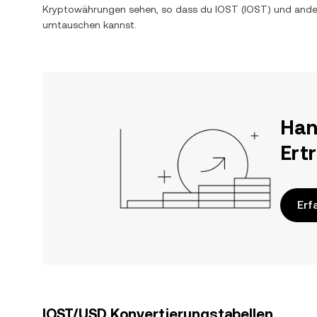
Kryptowährungen sehen, so dass du
IOST
(
IOST
) und and
umtauschen kannst.
Han
Ert
Erf
IOST/USD Konvertierungstabellen