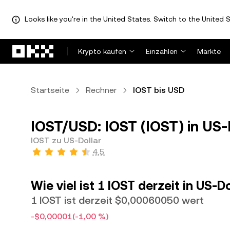
Looks like you're in the United States. Switch to the United S
Zum Hauptinhalt springen
Krypto kaufen
Einzahlen
Märkte
Startseite
Rechner
IOST bis USD
IOST/USD: IOST (IOST) in US-
IOST zu US-Dollar
4,5
Wie viel ist 1 IOST derzeit in US-D
1 IOST ist derzeit $0,00060050 wert
-$0,00001
(-1,00 %)