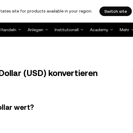
tates site for products available in your region.
Switch site
Handeln
Anlegen
Institutionell
Academy
Mehr
Dollar (USD) konvertieren
ollar wert?