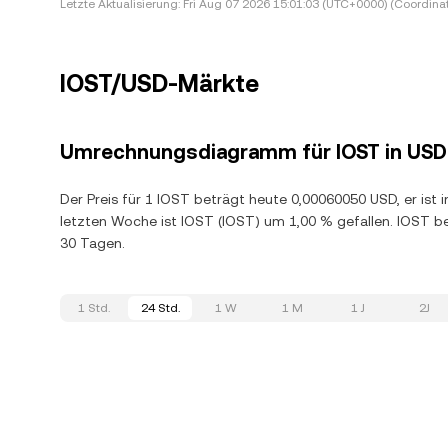
Letzte Aktualisierung:
Fri Aug 07 2026 15:01:03 (UTC+0000) (Coordina
IOST/USD-Märkte
Umrechnungsdiagramm für IOST in USD
Der Preis für 1 IOST beträgt heute 0,00060050 USD, er ist 
letzten Woche ist IOST (IOST) um 1,00 % gefallen. IOST 
30 Tagen.
1 Std.
24 Std.
1 W
1 M
1 J
2J