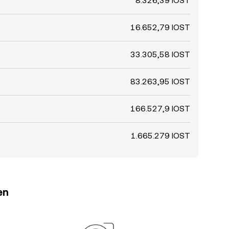
8.326,39 IOST
16.652,79 IOST
33.305,58 IOST
83.263,95 IOST
166.527,9 IOST
1.665.279 IOST
en