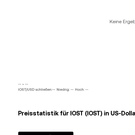
Keine Erge
-- ~ --
IOST/USD schließen:--
Niedrig: --
Hoch: --
Preisstatistik für IOST (IOST) in US-Doll