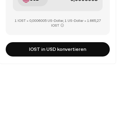
1 IOST = 0,0006005 US-Dollar, 1 US-Dollar = 1.665,27
IOST
IOST in USD konvertieren