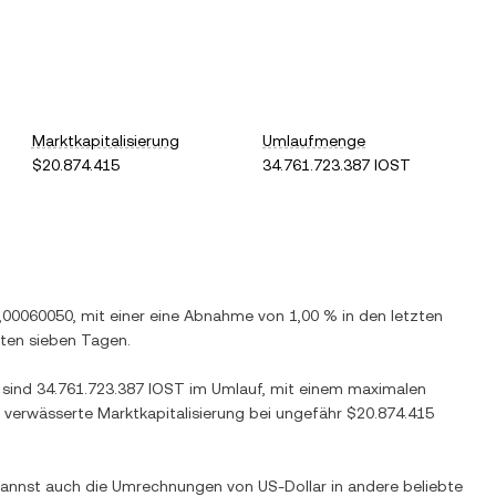
Marktkapitalisierung
Umlaufmenge
$20.874.415
34.761.723.387 IOST
,00060050
, mit einer
eine Abnahme
von
1,00 %
in den letzten
zten sieben Tagen.
t sind
34.761.723.387 IOST
im Umlauf, mit einem maximalen
g verwässerte Marktkapitalisierung bei ungefähr
$20.874.415
Du kannst auch die Umrechnungen von
US-Dollar
in andere beliebte