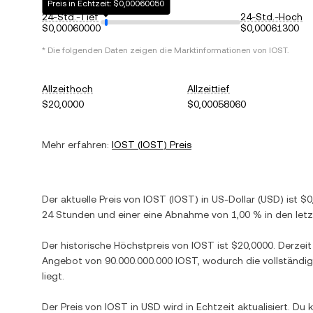
Preis in Echtzeit: $0,00060050
24-Std.-Tief
24-Std.-Hoch
$0,00060000
$0,00061300
* Die folgenden Daten zeigen die Marktinformationen von
IOST
.
Allzeithoch
Allzeittief
$20,0000
$0,00058060
Mehr erfahren:
IOST
(
IOST
) Preis
Der aktuelle Preis von
IOST
(
IOST
) in
US-Dollar
(
USD
) ist
$0
24 Stunden und einer
eine Abnahme
von
1,00 %
in den let
Der historische Höchstpreis von
IOST
ist
$20,0000
. Derzei
Angebot von
90.000.000.000 IOST
, wodurch die vollständi
liegt.
Der Preis von
IOST
in
USD
wird in Echtzeit aktualisiert. 