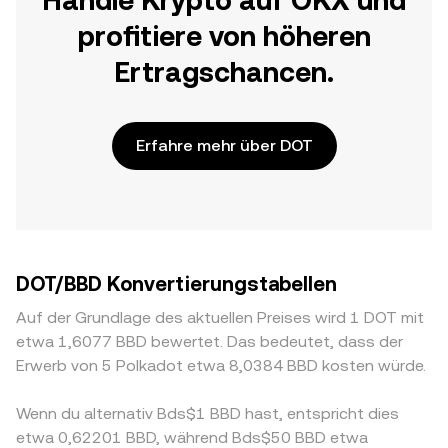
Handle Krypto auf OKX und
profitiere von höheren
Ertragschancen.
Erfahre mehr über DOT
DOT/BBD Konvertierungstabellen
Auf der Grundlage des aktuellen Preises wird 1 DOT mit
etwa 1,6077 BBD bewertet. Das bedeutet, dass der
Erwerb von 5 Polkadot etwa 8,0384 BBD kosten würde.
Wenn du alternativ Bds$1 BBD hast, entspricht dies
etwa 0,62201 BBD, während Bds$50 BBD etwa