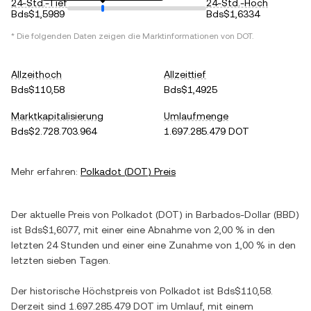
24-Std.-Tief
24-Std.-Hoch
Bds$1,5989
Bds$1,6334
* Die folgenden Daten zeigen die Marktinformationen von
DOT
.
Allzeithoch
Allzeittief
Bds$110,58
Bds$1,4925
Marktkapitalisierung
Umlaufmenge
Bds$2.728.703.964
1.697.285.479 DOT
Mehr erfahren:
Polkadot
(
DOT
) Preis
Der aktuelle Preis von
Polkadot
(
DOT
) in
Barbados-Dollar
(
BBD
)
ist
Bds$1,6077
, mit einer
eine Abnahme
von
2,00 %
in den
letzten 24 Stunden und einer
eine Zunahme
von
1,00 %
in den
letzten sieben Tagen.
Der historische Höchstpreis von
Polkadot
ist
Bds$110,58
.
Derzeit sind
1.697.285.479 DOT
im Umlauf, mit einem