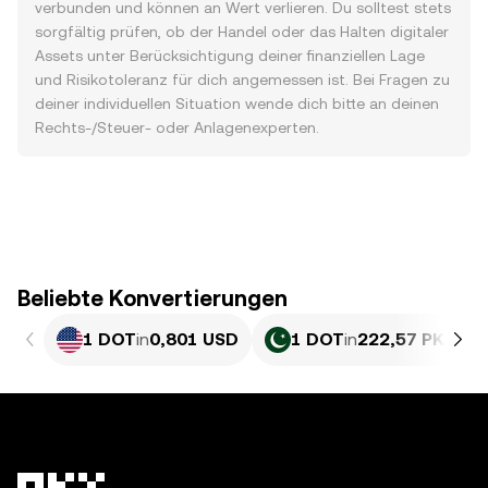
verbunden und können an Wert verlieren. Du solltest stets
sorgfältig prüfen, ob der Handel oder das Halten digitaler
Assets unter Berücksichtigung deiner finanziellen Lage
und Risikotoleranz für dich angemessen ist. Bei Fragen zu
deiner individuellen Situation wende dich bitte an deinen
Rechts-/Steuer- oder Anlagenexperten.
Beliebte Konvertierungen
1 DOT
in
0,801 USD
1 DOT
in
222,57 PKR