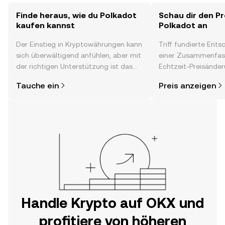
Finde heraus, wie du Polkadot
Schau dir den Pr
kaufen kannst
Polkadot an
Der Einstieg in Kryptowährungen kann
Triff fundierte Ent
sich überwältigend anfühlen, aber mit
einer Zusammenfas
der richtigen Unterstützung ist das
Echtzeit-Preisänder
alles gar nicht so kompliziert. Lege
Stimmung in der C
Tauche ein
Preis anzeigen
direkt in der OKX-App oder hier im
Neuigkeiten und me
Web los und starte deine persönliche
Krypto-Reise.
Handle Krypto auf OKX und
profitiere von höheren