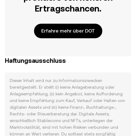
Ertragschancen.
Erfahre mehr über DOT
Haftungsausschluss
Dieser Inhalt wird nur zu Informationszwecken
bereitgestellt. Er stellt (i) keine Anlageberatung oder
Anlageempfehlung, (ii) kein Angebot, keine Aufforderung
und keine Empfehlung zum Kauf, Verkauf oder Halten von
digitalen Assets und (iii) keine Finanz-, Buchhaltungs-,
Rechts- oder Steuerberatung dar. Digitale Assets,
einschließlich Stablecoins und NFTs, unterliegen der
Marktvolatilität, sind mit hohen Risiken verbunden und
können an Wert verlieren. Du solltest stets sorgfältig