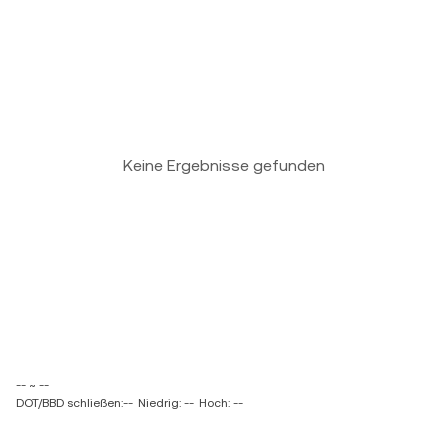
Keine Ergebnisse gefunden
-- ~ --
DOT/BBD schließen:--
Niedrig: --
Hoch: --