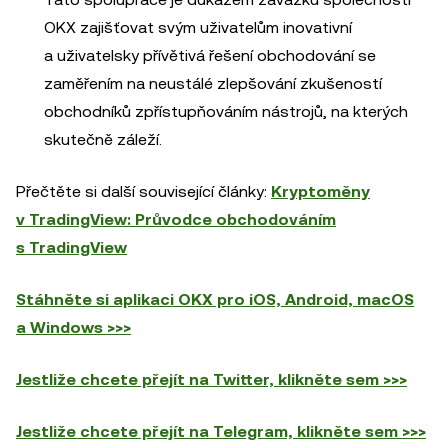
OKX zajišťovat svým uživatelům inovativní
a uživatelsky přívětivá řešení obchodování se
zaměřením na neustálé zlepšování zkušeností
obchodníků zpřístupňováním nástrojů, na kterých
skutečně záleží.
Přečtěte si další související články:
Kryptoměny
v TradingView: Průvodce obchodováním
s TradingView
Stáhněte si aplikaci OKX pro iOS, Android, macOS
a Windows >>>
Jestliže chcete přejít na Twitter, klikněte sem >>>
Jestliže chcete přejít na Telegram, klikněte sem >>>