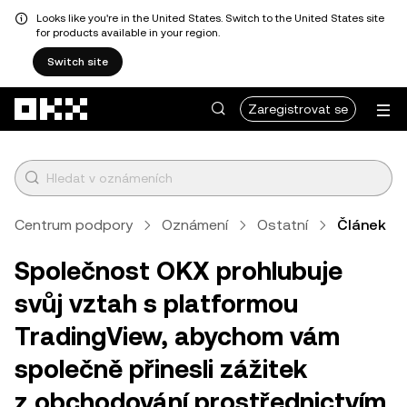
Looks like you're in the United States. Switch to the United States site
for products available in your region.
Switch site
Přeskočit na hlavní obsah
Zaregistrovat se
Centrum podpory
Oznámení
Ostatní
Článek
Společnost OKX prohlubuje
svůj vztah s platformou
TradingView, abychom vám
společně přinesli zážitek
z obchodování prostřednictvím