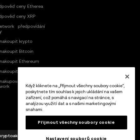
dpověď ceny Etherea
dpověď ceny XRP
Network předpovídání
y
 nakoupit krypto
 nakoupit Bitcoin
 nakoupit Ethereum
 nakoupit Solana
nakupovat v síti Pi
Když kliknete na „Přijmout všechny soubory cookie“,
work
poskytnete tím souhlas k jejich ukládání na vašem
zařízení, což pomáhá s navigací na stránce, s
analýzou využití dat a s našimi marketingovými
snahami.
Přijmout všechny soubory cookie
yptoaktivy, která je autorizována jako poskytovatel
Nastavení souborů cookie