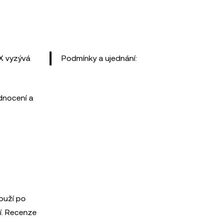
X vyzývá
Podmínky a ujednání:
dnocení a
ouží po
í. Recenze