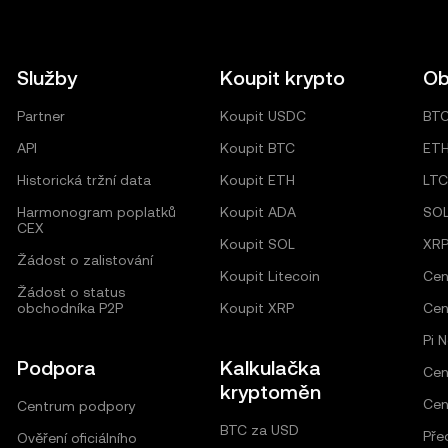
Služby
Koupit krypto
Ob
Partner
Koupit USDC
BT
API
Koupit BTC
ET
Historická tržní data
Koupit ETH
LTC
Harmonogram poplatků
Koupit ADA
SO
CEX
Koupit SOL
XR
Žádost o zalistování
Koupit Litecoin
Cen
Žádost o status
obchodníka P2P
Koupit XRP
Cen
Pi 
Podpora
Kalkulačka
Cen
kryptoměn
Cen
Centrum podpory
BTC za USD
Pře
Ověření oficiálního