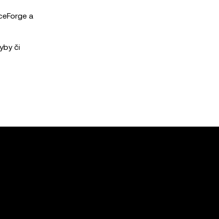
ceForge a
yby či