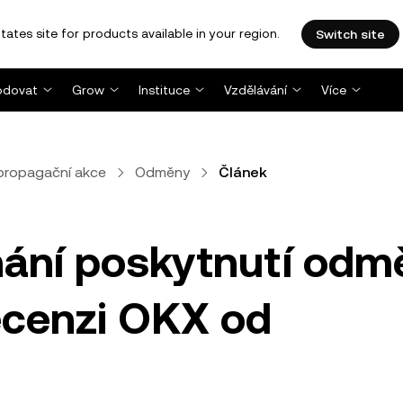
tates site for products available in your region.
Switch site
dovat
Grow
Instituce
Vzdělávání
Více
propagační akce
Odměny
Článek
nání poskytnutí odm
ecenzi OKX od