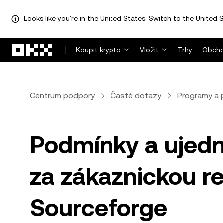
Looks like you're in the United States. Switch to the United S
Přeskočit na hlavní obsah
Koupit krypto
Vložit
Trhy
Obcho
Centrum podpory
Časté dotazy
Programy a 
Podmínky a ujed
za zákaznickou r
Sourceforge