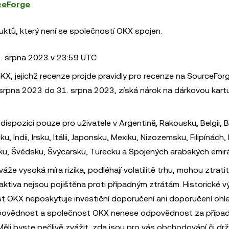
ceForge
.
ktů, který není se společností OKX spojen.
. srpna 2023 v 23:59 UTC.
X, jejichž recenze projde pravidly pro recenze na SourceFor
srpna 2023 do 31. srpna 2023, získá nárok na dárkovou kart
ispozici pouze pro uživatele v Argentině, Rakousku, Belgii, Bra
, Indii, Irsku, Itálii, Japonsku, Mexiku, Nizozemsku, Filipínách,
ku, Švédsku, Švýcarsku, Turecku a Spojených arabských emir
váže vysoká míra rizika, podléhají volatilitě trhu, mohou ztrati
aktiva nejsou pojištěna proti případným ztrátám. Historické 
 OKX neposkytuje investiční doporučení ani doporučení ohle
odpovědnost a společnost OKX nenese odpovědnost za případ
ěli byste pečlivě zvážit, zda jsou pro vás obchodování či dr