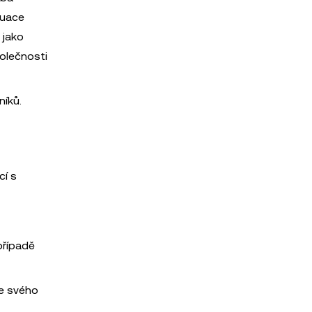
ituace
 jako
olečnosti
níků.
cí s
případě
le svého