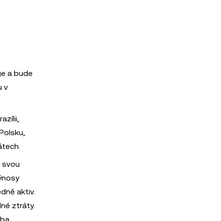
ge a bude
u v
zílii,
 Polsku,
átech.
t svou
výnosy
dně aktiv.
né ztráty.
žba