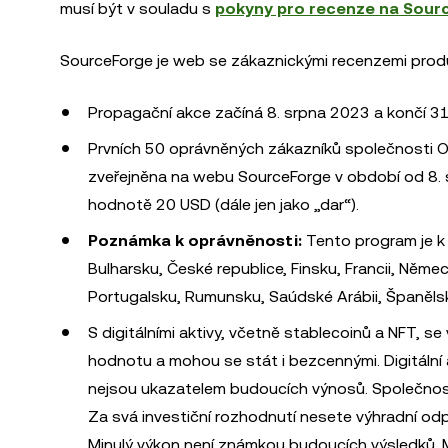
musí být v souladu s
pokyny pro recenze na Sour
SourceForge je web se zákaznickými recenzemi produ
Propagační akce začíná 8. srpna 2023 a končí 31
Prvních 50 oprávněných zákazníků společnosti OK
zveřejněna na webu SourceForge v období od 8. 
hodnotě 20 USD (dále jen jako „dar“).
Poznámka k oprávněnosti:
Tento program je k d
Bulharsku, České republice, Finsku, Francii, Německu
Portugalsku, Rumunsku, Saúdské Arábii, Španěls
S digitálními aktivy, včetně stablecoinů a NFT, se 
hodnotu a mohou se stát i bezcennými. Digitální 
nejsou ukazatelem budoucích výnosů. Společnost
Za svá investiční rozhodnutí nesete výhradní 
Minulý výkon není známkou budoucích výsledků. M