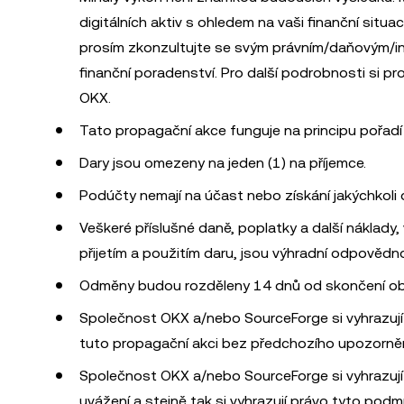
digitálních aktiv s ohledem na vaši finanční situac
prosím zkonzultujte se svým právním/daňovým/i
finanční poradenství. Pro další podrobnosti si p
OKX.
Tato propagační akce funguje na principu pořadí
Dary jsou omezeny na jeden (1) na příjemce.
Podúčty nemají na účast nebo získání jakýchkoli
Veškeré příslušné daně, poplatky a další náklady, 
přijetím a použitím daru, jsou výhradní odpovědno
Odměny budou rozděleny 14 dnů od skončení ob
Společnost OKX a/nebo SourceForge si vyhrazují 
tuto propagační akci bez předchozího upozornění
Společnost OKX a/nebo SourceForge si vyhrazují
uvážení a stejně tak si vyhrazují právo tyto podm