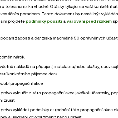
i a toleranci rizika vhodné. Otázky týkající se vaší konkrétní s
nvestičním poradcem. Tento dokument by neměl být vykládán
rosím projděte
podmínky použití
a
varování před rizikem
sp
 podání žádostí a dar získá maximálně 50 oprávněných účast
 odměn nárok.
včetně nákladů na připojení, instalaci a/nebo služby, souvisejí
stí konkrétního příjemce daru.
dobí propagační akce.
právo vyloučit z této propagační akce jakékoli účastníky, po
 zrušit.
 právo vykládat podmínky a ujednání této propagační akce d
ínky a ujednání kdykoli změnit nebo upravit.