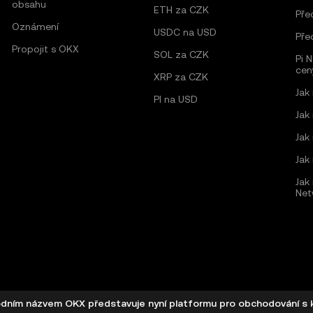
obsahu
ETH za CZK
Pře
Oznámení
USDC na USD
Pře
Propojit s OKX
SOL za CZK
Pi 
cen
XRP za CZK
Jak
PI na USD
Jak
Jak
Jak
Jak 
Net
ním názvem OKX představuje nyní platformu pro obchodování s kr