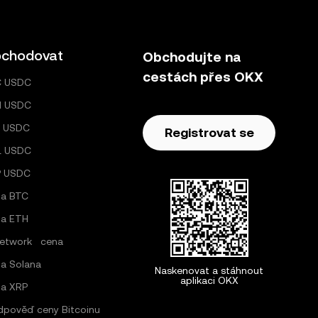
chodovat
Obchodujte na
cestách přes OKX
C USDC
H USDC
 USDC
Registrovat se
L USDC
P USDC
a BTC
a ETH
Network cena
a Solana
Naskenovat a stáhnout
aplikaci OKX
a XRP
dpověď ceny Bitcoinu