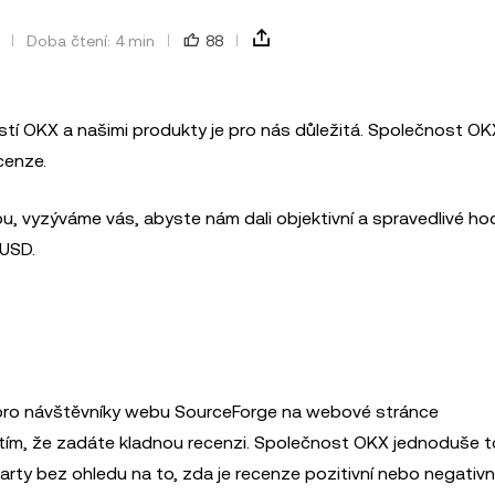
Doba čtení: 4 min
88
í OKX a našimi produkty je pro nás důležitá. Společnost OK
cenze.
, vyzýváme vás, abyste nám dali objektivní a spravedlivé ho
 USD.
é pro návštěvníky webu SourceForge na webové stránce
 tím, že zadáte kladnou recenzi. Společnost OKX jednoduše t
rty bez ohledu na to, zda je recenze pozitivní nebo negativn