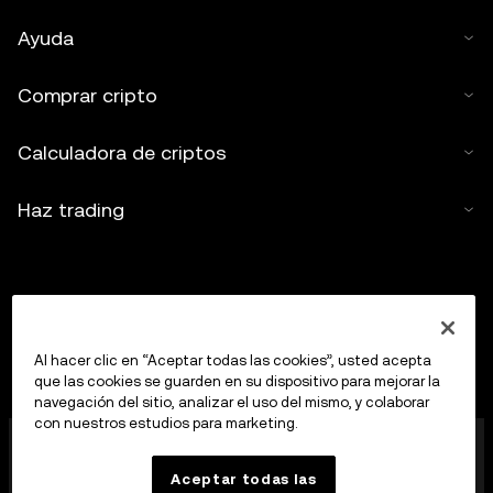
Ayuda
Comprar cripto
Calculadora de criptos
Haz trading
Al hacer clic en “Aceptar todas las cookies”, usted acepta
que las cookies se guarden en su dispositivo para mejorar la
navegación del sitio, analizar el uso del mismo, y colaborar
con nuestros estudios para marketing.
OKX Europe Limited, que opera bajo el nombre
comercial de OKX, es ahora una plataforma de trading
Aceptar todas las
de criptoactivos autorizada como proveedor de