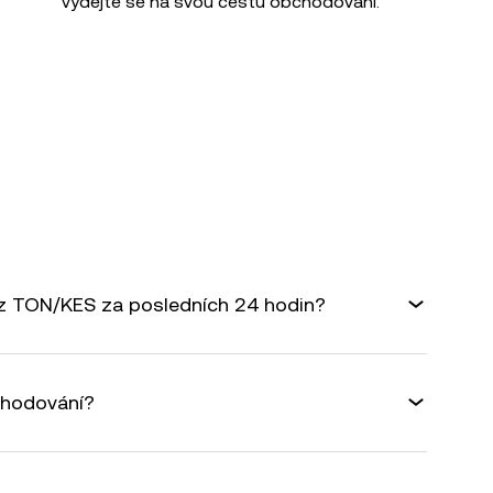
vydejte se na svou cestu obchodování.
rz TON/KES za posledních 24 hodin?
chodování?