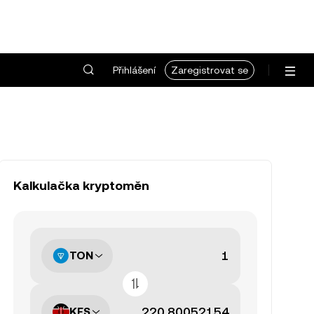
Přihlášení
Zaregistrovat se
Kalkulačka kryptoměn
TON
KES