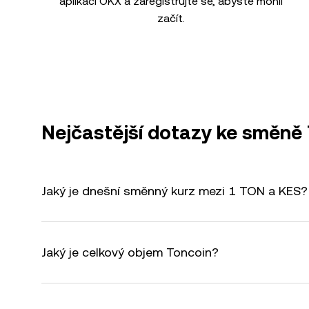
aplikaci OKX a zaregistrujte se, abyste mohli
začít.
Nejčastější dotazy ke směně
Jaký je dnešní směnný kurz mezi 1 TON a KES?
Jaký je celkový objem Toncoin?