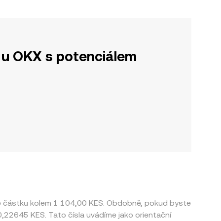
u OKX s potenciálem
je částku kolem 1 104,00 KES. Obdobně, pokud byste
 0,22645 KES. Tato čísla uvádíme jako orientační