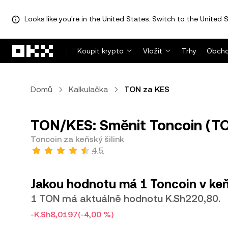
Looks like you're in the United States. Switch to the United S
Přeskočit na hlavní obsah
Koupit krypto
Vložit
Trhy
Obcho
Domů
Kalkulačka
TON za KES
TON/KES: Směnit Toncoin (TON
Toncoin za keňský šilink
4,5
Jakou hodnotu má 1 Toncoin v keň
1 TON má aktuálně hodnotu K.Sh220,80.
-K.Sh8,0197
(-4,00 %)