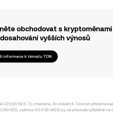
něte obchodovat s kryptoměnami 
 dosahování vyšších výnosů
ší informace k tématu TON
žně 220,80 KES. To znamená, že získání 5 Toncoin představu
045290 KES, zatímco 50 K.Sh (KES) by se převedlo přibližně na