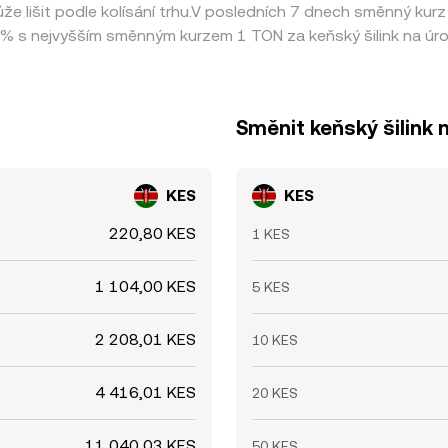
e lišit podle kolísání trhu.V posledních 7 dnech směnný kur
% s nejvyšším směnným kurzem 1 TON za keňský šilink na úro
Směnit keňský šilink 
KES
KES
220,80 KES
1 KES
1 104,00 KES
5 KES
2 208,01 KES
10 KES
4 416,01 KES
20 KES
11 040,03 KES
50 KES