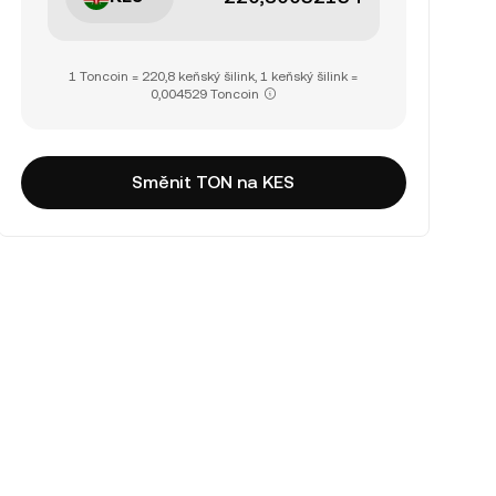
1 Toncoin = 220,8 keňský šilink, 1 keňský šilink =
0,004529 Toncoin
Směnit TON na KES