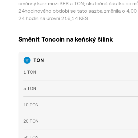
směnný kurz mezi KES a TON; skutečná částka se můž
24hodinového období se tato sazba změnila o 4,00 
24 hodin na úrovni 216,14 KES.
Směnit Toncoin na keňský šilink
TON
1 TON
5 TON
10 TON
20 TON
50 TON