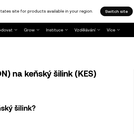
tates site for products available in your region.
Switch site
dovat
Grow
Instituce
Vzdělávání
Více
) na keňský šilink (KES)
ský šilink?