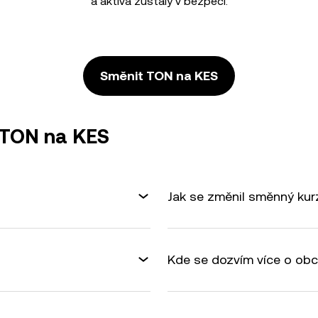
a aktiva zůstaly v bezpečí.
Směnit TON na KES
 TON na KES
Jak se změnil směnný ku
Kde se dozvím více o ob