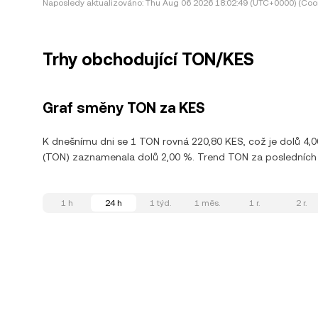
Naposledy aktualizováno:
Thu Aug 06 2026 18:02:49 (UTC+0000) (Coor
Trhy obchodující TON/KES
Graf směny TON za KES
K dnešnímu dni se 1 TON rovná 220,80 KES, což je dolů 4,
(TON) zaznamenala dolů 2,00 %. Trend TON za posledních 30
1 h
24 h
1 týd.
1 měs.
1 r.
2 r.