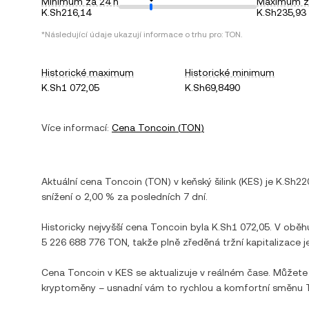
Minimum za 24 h
Maximum z
K.Sh216,14
K.Sh235,93
*Následující údaje ukazují informace o trhu pro:
TON
.
Historické maximum
Historické minimum
K.Sh1 072,05
K.Sh69,8490
Více informací:
Cena
Toncoin
(
TON
)
Aktuální cena
Toncoin
(
TON
) v
keňský šilink
(
KES
) je
K.Sh22
snížení
o
2,00 %
za posledních 7 dní.
Historicky nejvyšší cena
Toncoin
byla
K.Sh1 072,05
. V oběh
5 226 688 776 TON
, takže plně zředěná tržní kapitalizace j
Cena
Toncoin
v
KES
se aktualizuje v reálném čase. Můžete
kryptoměny – usnadní vám to rychlou a komfortní směnu