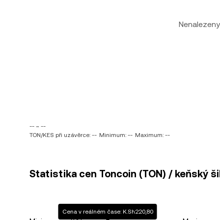
Nenalezeny
-- ~ --
TON/KES při uzávěrce: --
Minimum: --
Maximum: --
Statistika cen Toncoin (TON) / keňský ši
Cena v reálném čase: K.Sh220,80