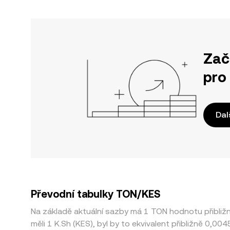
Zač
pro
Dal
Převodní tabulky TON/KES
Na základě aktuální sazby má 1 TON hodnotu přibli
měli 1 K.Sh (KES), byl by to ekvivalent přibližně 0,0