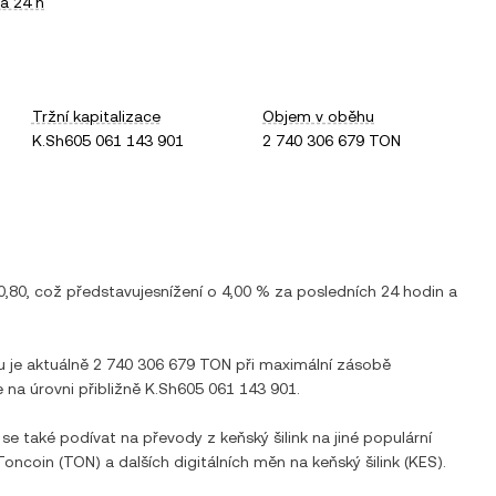
a 24 h
Tržní kapitalizace
Objem v oběhu
K.Sh605 061 143 901
2 740 306 679 TON
0,80
, což představuje
snížení
o
4,00 %
za posledních 24 hodin a
u je aktuálně
2 740 306 679 TON
při maximální zásobě
e na úrovni přibližně
K.Sh605 061 143 901
.
 se také podívat na převody z
keňský šilink
na jiné populární
Toncoin
(
TON
) a dalších digitálních měn na
keňský šilink
(
KES
).