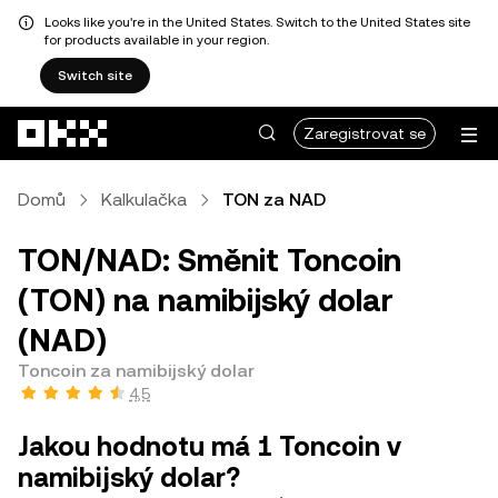
Looks like you're in the United States. Switch to the United States site
for products available in your region.
Switch site
Přeskočit na hlavní obsah
Zaregistrovat se
Domů
Kalkulačka
TON za NAD
TON/NAD: Směnit Toncoin
(TON) na namibijský dolar
(NAD)
Toncoin za namibijský dolar
4,5
Jakou hodnotu má 1 Toncoin v
namibijský dolar?