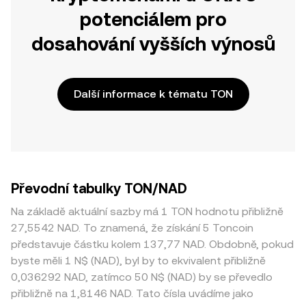
potenciálem pro
dosahování vyšších výnosů
Další informace k tématu TON
Převodní tabulky TON/NAD
Na základě aktuální sazby má 1 TON hodnotu přibližně
27,5542 NAD. To znamená, že získání 5 Toncoin
představuje částku kolem 137,77 NAD. Obdobně, pokud
byste měli 1 N$ (NAD), byl by to ekvivalent přibližně
0,036292 NAD, zatímco 50 N$ (NAD) by se převedlo
přibližně na 1,8146 NAD. Tato čísla uvádíme jako