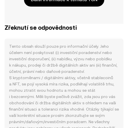
Zřeknutí se odpovědnosti
Tento obsah slouží pouze pro informační účely. Jeho
účelem není poskytovat (i) investiční poradenství nebo
investiční doporučení, (ii) nabídku, výzvu nebo pobídku
k nákupu, prodeji či držbě digitálních aktiv ani (iii) finanční,
účetní, právní nebo daňové poradenství.
S kryptoměnami / digitálními aktivy, včetně stablecoinů
a NFT, se pojí vysoká míra rizika, podléhají volatilitě trhu,
mohou ztratit svou hodnotu a mohou se stát
i bezcennými. Měli byste pečlivě zvážit, zda jsou pro vás
obchodování či držba digitálních aktiv s ohledem na vaši
finanční situaci a toleranci rizika vhodné. Otázky týkající se
vaší konkrétní situace prosím zkonzultujte se svým
právním/daňovým/investičním poradcem. Ne všechny