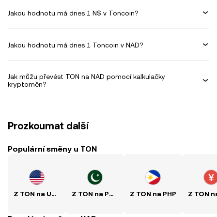
Jakou hodnotu má dnes 1 N$ v Toncoin?
Jakou hodnotu má dnes 1 Toncoin v NAD?
Jak můžu převést TON na NAD pomocí kalkulačky
kryptoměn?
Prozkoumat další
Populární směny u TON
Z TON na USD
Z TON na PKR
Z TON na PHP