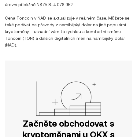
úrovni přibližně
N$75 814 076 952
.
Cena
Toncoin
v
NAD
se aktualizuje v reálném čase. Můžete se
také podívat na převody z
namibijský dolar
na jiné populární
kryptoměny – usnadní vám to rychlou a komfortní směnu
Toncoin
(
TON
) a dalších digitálních měn na
namibijský dolar
(
NAD
).
Začněte obchodovat s
kryptoměnami u OKX s