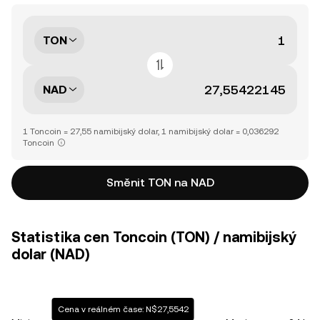
TON
NAD
1 Toncoin = 27,55 namibijský dolar, 1 namibijský dolar = 0,036292
Toncoin
Směnit TON na NAD
Statistika cen Toncoin (TON) / namibijský
dolar (NAD)
Cena v reálném čase: N$27,5542