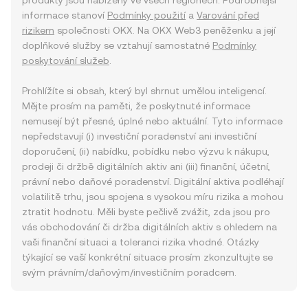
produkty jsou nabízeny ve všech regionech. Podrobnější
informace stanoví
Podmínky použití
a
Varování před
rizikem
společnosti OKX. Na OKX Web3 peněženku a její
doplňkové služby se vztahují samostatné
Podmínky
poskytování služeb
.
Prohlížíte si obsah, který byl shrnut umělou inteligencí.
Mějte prosím na paměti, že poskytnuté informace
nemusejí být přesné, úplné nebo aktuální. Tyto informace
nepředstavují (i) investiční poradenství ani investiční
doporučení, (ii) nabídku, pobídku nebo výzvu k nákupu,
prodeji či držbě digitálních aktiv ani (iii) finanční, účetní,
právní nebo daňové poradenství. Digitální aktiva podléhají
volatilitě trhu, jsou spojena s vysokou míru rizika a mohou
ztratit hodnotu. Měli byste pečlivě zvážit, zda jsou pro
vás obchodování či držba digitálních aktiv s ohledem na
vaši finanční situaci a toleranci rizika vhodné. Otázky
týkající se vaší konkrétní situace prosím zkonzultujte se
svým právním/daňovým/investičním poradcem.