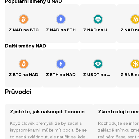
Populární směny u NAD
Z NAD na BTC
Z NAD na ETH
Z NAD na USDT
Další směny NAD
Z BTC na NAD
Z ETH na NAD
Z USDT na NAD
Průvodci
Zjistěte, jak nakoupit Toncoin
Zkontrolujte ce
Když člověk přemýšlí, že by začal s
Rozhodujte se info
kryptoměnami, může mít pocit, že se
základě snímku změ
to nedá zvládnout, ale naučit se, kde
reálném čase, sent