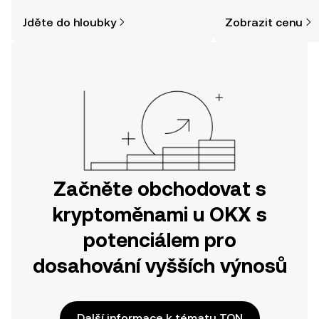
a jak nakoupit kryptoměny, může být
zpráv a dalších info
Jděte do hloubky
Zobrazit cenu
jednodušší, než si myslíte. Odstartujte
svou cestu v mobilní aplikaci OKX
nebo přímo zde na webu.
Začněte obchodovat s
kryptoměnami u OKX s
potenciálem pro
dosahování vyšších výnosů
Další informace k tématu TON