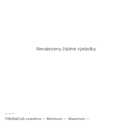
Nenalezeny žádné výsledky
-- ~ --
TON/NAD při uzávěrce: --
Minimum: --
Maximum: --