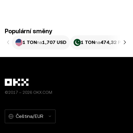
Populární směny
1 TON
na
1,707 USD
1 TON
na
474,32 PKR
©2017 – 2026 OKX.COM
Čeština/EUR