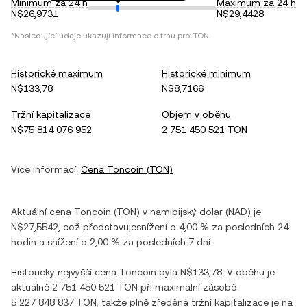
Minimum za 24 h
Maximum za 24 h
N$26,9731
N$29,4428
*Následující údaje ukazují informace o trhu pro:
TON
.
Historické maximum
Historické minimum
N$133,78
N$8,7166
Tržní kapitalizace
Objem v oběhu
N$75 814 076 952
2 751 450 521 TON
Více informací:
Cena
Toncoin
(
TON
)
Aktuální cena
Toncoin
(
TON
) v
namibijský dolar
(
NAD
) je
N$27,5542
, což představuje
snížení
o
4,00 %
za posledních 24
hodin a
snížení
o
2,00 %
za posledních 7 dní.
Historicky nejvyšší cena
Toncoin
byla
N$133,78
. V oběhu je
aktuálně
2 751 450 521 TON
při maximální zásobě
5 227 848 837 TON
, takže plně zředěná tržní kapitalizace je na