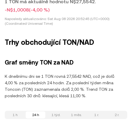
1 TON má aktuálně hodnotu N$27,5542.
-N$1,0008
(-4,00 %)
Naposledy aktualizováno:
Sat Aug 08 2026 20:52:45 (UTC+0000)
(Coordinated Universal Time)
Trhy obchodující TON/NAD
Graf směny TON za NAD
K dnešnímu dni se 1 TON rovná 27,5542 NAD, což je dolů
4,00 % za posledních 24 hodin. Za poslední týden měna
Toncoin (TON) zaznamenala dolů 2,00 %. Trend TON za
posledních 30 dnů: klesající, klesá 11,00 %.
1 h
24 h
1 týd.
1 měs.
1 r.
2 r.