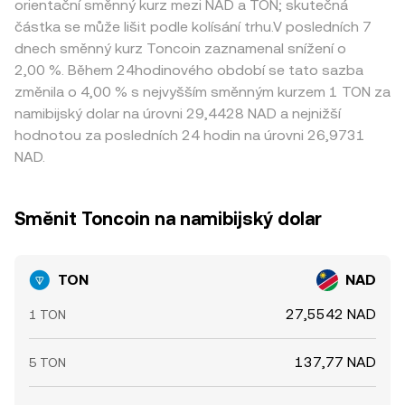
orientační směnný kurz mezi NAD a TON; skutečná
částka se může lišit podle kolísání trhu.V posledních 7
dnech směnný kurz Toncoin zaznamenal snížení o
2,00 %. Během 24hodinového období se tato sazba
změnila o 4,00 % s nejvyšším směnným kurzem 1 TON za
namibijský dolar na úrovni 29,4428 NAD a nejnižší
hodnotou za posledních 24 hodin na úrovni 26,9731
NAD.
Směnit Toncoin na namibijský dolar
TON
NAD
27,5542 NAD
1 TON
137,77 NAD
5 TON