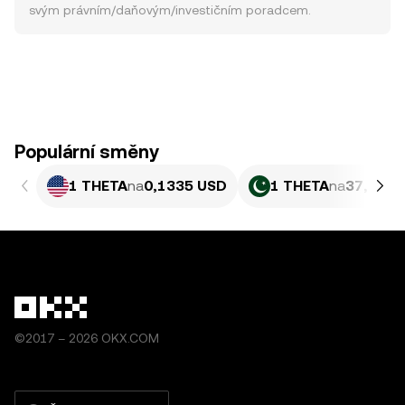
svým právním/daňovým/investičním poradcem.
Populární směny
1 THETA
na
0,1335 USD
1 THETA
na
37,09 P
©2017 – 2026 OKX.COM