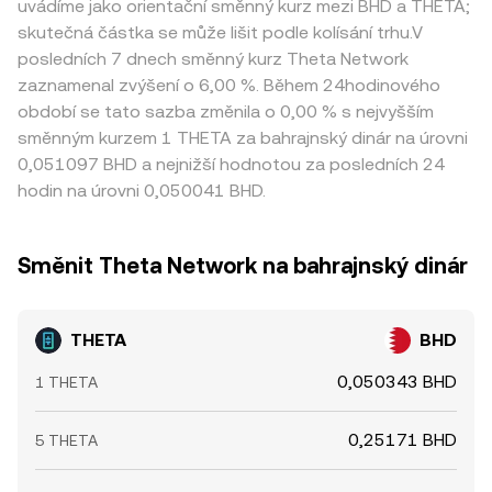
uvádíme jako orientační směnný kurz mezi BHD a THETA;
skutečná částka se může lišit podle kolísání trhu.V
posledních 7 dnech směnný kurz Theta Network
zaznamenal zvýšení o 6,00 %. Během 24hodinového
období se tato sazba změnila o 0,00 % s nejvyšším
směnným kurzem 1 THETA za bahrajnský dinár na úrovni
0,051097 BHD a nejnižší hodnotou za posledních 24
hodin na úrovni 0,050041 BHD.
Směnit Theta Network na bahrajnský dinár
THETA
BHD
0,050343 BHD
1 THETA
0,25171 BHD
5 THETA