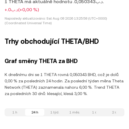
1 THETA má aktuálně hodnotu .د.ب0,050343.
+.د.ب0
(+0,00 %)
Naposledy aktualizováno:
Sat Aug 08 2026 13:25:58 (UTC+0000)
(Coordinated Universal Time)
Trhy obchodující THETA/BHD
Graf směny THETA za BHD
K dnešnímu dni se 1 THETA rovná 0,050343 BHD, což je dolů
0,00 % za posledních 24 hodin. Za poslední týden měna Theta
Network (THETA) zaznamenala nahoru 6,00 %. Trend THETA
za posledních 30 dnů: klesající, klesá 3,00 %.
1 h
24 h
1 týd.
1 měs.
1 r.
2 r.