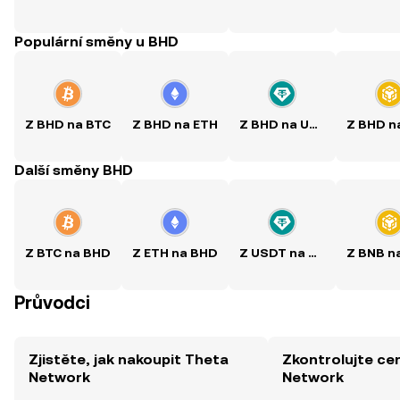
Populární směny u BHD
Z BHD na BTC
Z BHD na ETH
Z BHD na USDT
Další směny BHD
Z BTC na BHD
Z ETH na BHD
Z USDT na BHD
Průvodci
Zjistěte, jak nakoupit Theta
Zkontrolujte ce
Network
Network