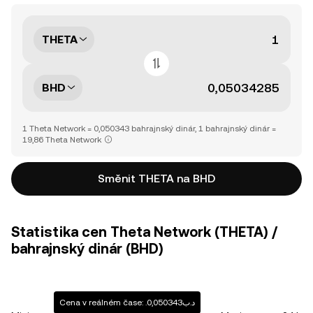
THETA
BHD
1 Theta Network = 0,050343 bahrajnský dinár, 1 bahrajnský dinár =
19,86 Theta Network
Směnit THETA na BHD
Statistika cen Theta Network (THETA) /
bahrajnský dinár (BHD)
Cena v reálném čase: .د.ب0,050343