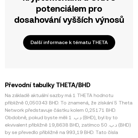
potenciálem pro
dosahování vyšších výnosů
Další informace k tématu THETA
Převodní tabulky THETA/BHD
Na základě aktuální sazby má 1 THETA hodnotu
přibližně 0,050343 BHD. To znamená, že získání 5 Theta
Network představuje částku kolem 0,25171 BHD.
Obdobně, pokud byste měli 1 .د.ب (BHD), byl by to
ekvivalent přibližně 19,8638 BHD, zatímco 50 .د.ب (BHD)
by se převedlo přibližně na 993,19 BHD. Tato čísla