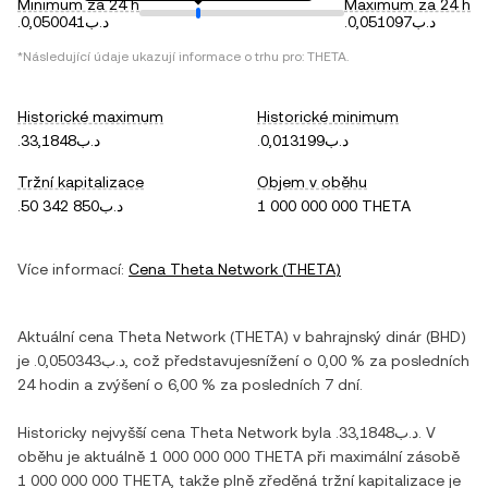
Minimum za 24 h
Maximum za 24 h
.د.ب0,051097
.د.ب0,050041
*Následující údaje ukazují informace o trhu pro:
THETA
.
Historické maximum
Historické minimum
.د.ب0,013199
.د.ب33,1848
Tržní kapitalizace
Objem v oběhu
.د.ب50 342 850
1 000 000 000 THETA
Více informací:
Cena
Theta Network
(
THETA
)
Aktuální cena
Theta Network
(
THETA
) v
bahrajnský dinár
(
BHD
)
je
.د.ب0,050343
, což představuje
snížení
o
0,00 %
za posledních
24 hodin a
zvýšení
o
6,00 %
za posledních 7 dní.
Historicky nejvyšší cena
Theta Network
byla
.د.ب33,1848
. V
oběhu je aktuálně
1 000 000 000 THETA
při maximální zásobě
1 000 000 000 THETA
, takže plně zředěná tržní kapitalizace je