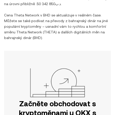
na úrovni přibližně
.د.ب50 342 850
.
Cena
Theta Network
v
BHD
se aktualizuje v reálném čase.
Můžete se také podívat na převody z
bahrajnský dinár
na jiné
populární kryptoměny – usnadní vám to rychlou a komfortní
směnu
Theta Network
(
THETA
) a dalších digitálních měn na
bahrajnský dinár
(
BHD
).
Začněte obchodovat s
kryptoměnami u OKX s