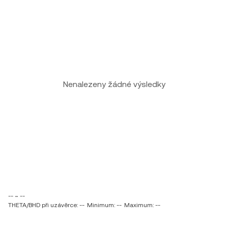
Nenalezeny žádné výsledky
-- ~ --
THETA/BHD při uzávěrce: --
Minimum: --
Maximum: --