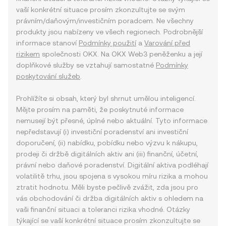
vaší konkrétní situace prosím zkonzultujte se svým
právním/daňovým/investičním poradcem. Ne všechny
produkty jsou nabízeny ve všech regionech. Podrobnější
informace stanoví
Podmínky použití
a
Varování před
rizikem
společnosti OKX. Na OKX Web3 peněženku a její
doplňkové služby se vztahují samostatné
Podmínky
poskytování služeb
.
Prohlížíte si obsah, který byl shrnut umělou inteligencí.
Mějte prosím na paměti, že poskytnuté informace
nemusejí být přesné, úplné nebo aktuální. Tyto informace
nepředstavují (i) investiční poradenství ani investiční
doporučení, (ii) nabídku, pobídku nebo výzvu k nákupu,
prodeji či držbě digitálních aktiv ani (iii) finanční, účetní,
právní nebo daňové poradenství. Digitální aktiva podléhají
volatilitě trhu, jsou spojena s vysokou míru rizika a mohou
ztratit hodnotu. Měli byste pečlivě zvážit, zda jsou pro
vás obchodování či držba digitálních aktiv s ohledem na
vaši finanční situaci a toleranci rizika vhodné. Otázky
týkající se vaší konkrétní situace prosím zkonzultujte se