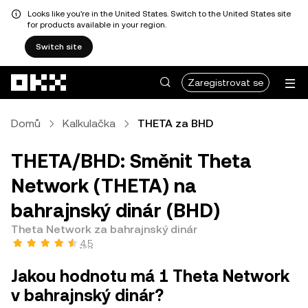
Looks like you're in the United States. Switch to the United States site
for products available in your region.
Switch site
Přeskočit na hlavní obsah
Zaregistrovat se
Domů
Kalkulačka
THETA za BHD
THETA/BHD: Směnit Theta
Network (THETA) na
bahrajnský dinár (BHD)
Theta Network za bahrajnský dinár
4,5
Jakou hodnotu má 1 Theta Network
v bahrajnský dinár?