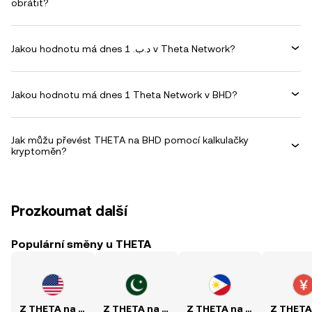
obrátit?
Jakou hodnotu má dnes 1 .د.ب v Theta Network?
Jakou hodnotu má dnes 1 Theta Network v BHD?
Jak můžu převést THETA na BHD pomocí kalkulačky
kryptoměn?
Prozkoumat další
Populární směny u THETA
Z THETA na USD
Z THETA na PKR
Z THETA na PHP