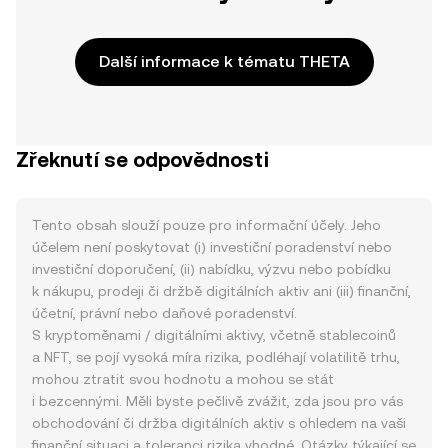
Další informace k tématu THETA
Zřeknutí se odpovědnosti
Tento obsah slouží pouze pro informační účely. Jeho
účelem není poskytovat (i) investiční poradenství nebo
investiční doporučení, (ii) nabídku, výzvu nebo pobídku
k nákupu, prodeji či držbě digitálních aktiv ani (iii) finanční,
účetní, právní nebo daňové poradenství.
S kryptoměnami / digitálními aktivy, včetně stablecoinů
a NFT, se pojí vysoká míra rizika, podléhají volatilitě trhu,
mohou ztratit svou hodnotu a mohou se stát
i bezcennými. Měli byste pečlivě zvážit, zda jsou pro vás
obchodování či držba digitálních aktiv s ohledem na vaši
finanční situaci a toleranci rizika vhodné. Otázky týkající se