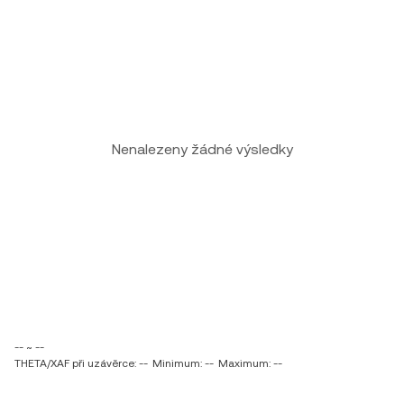
Nenalezeny žádné výsledky
-- ~ --
THETA/XAF při uzávěrce: --
Minimum: --
Maximum: --