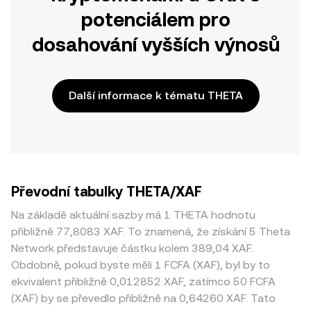
potenciálem pro
dosahování vyšších výnosů
Další informace k tématu THETA
Převodní tabulky THETA/XAF
Na základě aktuální sazby má 1 THETA hodnotu
přibližně 77,8083 XAF. To znamená, že získání 5 Theta
Network představuje částku kolem 389,04 XAF.
Obdobně, pokud byste měli 1 FCFA (XAF), byl by to
ekvivalent přibližně 0,012852 XAF, zatímco 50 FCFA
(XAF) by se převedlo přibližně na 0,64260 XAF. Tato