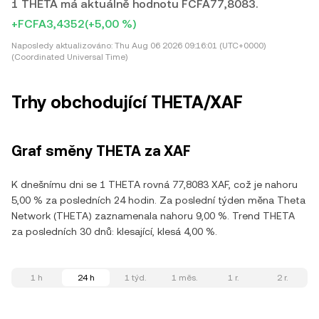
1 THETA má aktuálně hodnotu FCFA77,8083.
+FCFA3,4352
(+5,00 %)
Naposledy aktualizováno:
Thu Aug 06 2026 09:16:01 (UTC+0000)
(Coordinated Universal Time)
Trhy obchodující THETA/XAF
Graf směny THETA za XAF
K dnešnímu dni se 1 THETA rovná 77,8083 XAF, což je nahoru
5,00 % za posledních 24 hodin. Za poslední týden měna Theta
Network (THETA) zaznamenala nahoru 9,00 %. Trend THETA
za posledních 30 dnů: klesající, klesá 4,00 %.
1 h
24 h
1 týd.
1 měs.
1 r.
2 r.