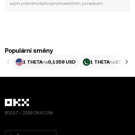
svým právním/daňovým/investičním poradcem.
Populární směny
1 THETA
na
0,1359 USD
1 THETA
na
37,76 P
©2017 – 2026 OKX.COM