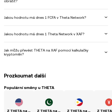
obrátit?
Jakou hodnotu má dnes 1 FCFA v Theta Network?
Jakou hodnotu má dnes 1 Theta Network v XAF?
Jak můžu převést THETA na XAF pomocí kalkulačky
kryptoměn?
Prozkoumat další
Populární směny u THETA
Z THETA na USD
Z THETA na PKR
Z THETA na PHP