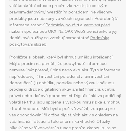
vaší konkrétní situace prosím zkonzultujte se svým
právním/daňovým/investičním poradcem. Ne všechny
produkty jsou nabízeny ve všech regionech. Podrobnější
informace stanoví
Podmínky použití
a
Varování před
rizikem
společnosti OKX. Na OKX Web3 peněženku a její
doplňkové služby se vztahují samostatné
Podmínky
poskytování služeb
.
Prohlížíte si obsah, který byl shrnut umělou inteligencí.
Mějte prosím na paměti, že poskytnuté informace
nemusejí být přesné, úplné nebo aktuální. Tyto informace
nepředstavují (i) investiční poradenství ani investiční
doporučení, (ii) nabídku, pobídku nebo výzvu k nákupu,
prodeji či držbě digitálních aktiv ani (iii) finanční, účetní,
právní nebo daňové poradenství. Digitální aktiva podléhají
volatilitě trhu, jsou spojena s vysokou míru rizika a mohou
ztratit hodnotu. Měli byste pečlivě zvážit, zda jsou pro
vás obchodování či držba digitálních aktiv s ohledem na
vaši finanční situaci a toleranci rizika vhodné. Otázky
týkající se vaší konkrétní situace prosím zkonzultujte se