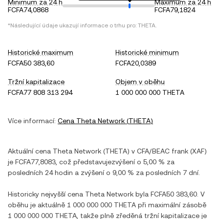
Minimum za 24 h
Maximum za 24 h
FCFA74,0868
FCFA79,1824
*Následující údaje ukazují informace o trhu pro:
THETA
.
Historické maximum
Historické minimum
FCFA50 383,60
FCFA20,0389
Tržní kapitalizace
Objem v oběhu
FCFA77 808 313 294
1 000 000 000 THETA
Více informací:
Cena
Theta Network
(
THETA
)
Aktuální cena
Theta Network
(
THETA
) v
CFA/BEAC frank
(
XAF
)
je
FCFA77,8083
, což představuje
zvýšení
o
5,00 %
za
posledních 24 hodin a
zvýšení
o
9,00 %
za posledních 7 dní.
Historicky nejvyšší cena
Theta Network
byla
FCFA50 383,60
. V
oběhu je aktuálně
1 000 000 000 THETA
při maximální zásobě
1 000 000 000 THETA
, takže plně zředěná tržní kapitalizace je