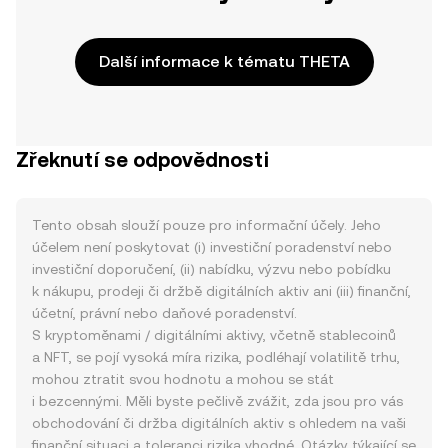
Další informace k tématu THETA
Zřeknutí se odpovědnosti
Tento obsah slouží pouze pro informační účely. Jeho
účelem není poskytovat (i) investiční poradenství nebo
investiční doporučení, (ii) nabídku, výzvu nebo pobídku
k nákupu, prodeji či držbě digitálních aktiv ani (iii) finanční,
účetní, právní nebo daňové poradenství.
S kryptoměnami / digitálními aktivy, včetně stablecoinů
a NFT, se pojí vysoká míra rizika, podléhají volatilitě trhu,
mohou ztratit svou hodnotu a mohou se stát
i bezcennými. Měli byste pečlivě zvážit, zda jsou pro vás
obchodování či držba digitálních aktiv s ohledem na vaši
finanční situaci a toleranci rizika vhodné. Otázky týkající se