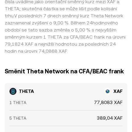
čísla uvádíme jako orientační směnný kurz mezi XAF a
THETA; skutečná částka se může lišit podle kolísání
trhu.V posledních 7 dnech směnný kurz Theta Network
zaznamenal zvýšení o 9,00 %. Během 24hodinového
období se tato sazba změnila o 5,00 % s nejvyšším
směnným kurzem 1 THETA za CFA/BEAC frank na úrovni
79,1824 XAF a nejnižší hodnotou za posledních 24
hodin na úrovni 74,0868 XAF.
Směnit Theta Network na CFA/BEAC frank
THETA
XAF
77,8083 XAF
1 THETA
389,04 XAF
5 THETA