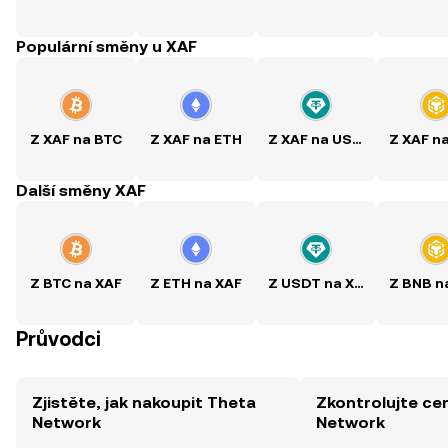
Populární směny u XAF
Z XAF na BTC
Z XAF na ETH
Z XAF na USDT
Z XAF n
Další směny XAF
Z BTC na XAF
Z ETH na XAF
Z USDT na XAF
Z BNB n
Průvodci
Zjistěte, jak nakoupit Theta
Zkontrolujte ce
Network
Network