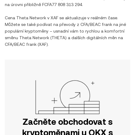
na úrovni přibližně
FCFA77 808 313 294
.
Cena
Theta Network
v
XAF
se aktualizuje v reálném čase.
Můžete se také podívat na převody z
CFA/BEAC frank
na jiné
populární kryptoměny – usnadní vám to rychlou a komfortní
směnu
Theta Network
(
THETA
) a dalších digitálních měn na
CFA/BEAC frank
(
XAF
).
Začněte obchodovat s
kryptoměnami u OKX s