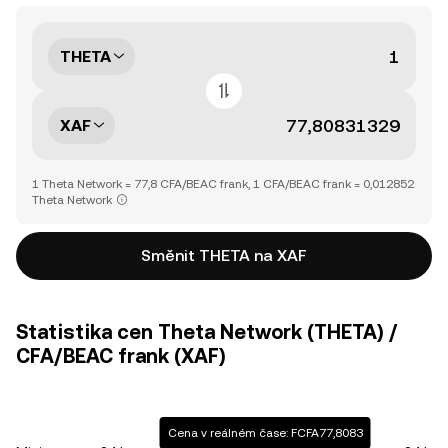
THETA
XAF
1 Theta Network = 77,8 CFA/BEAC frank, 1 CFA/BEAC frank = 0,012852
Theta Network
Směnit THETA na XAF
Statistika cen Theta Network (THETA) /
CFA/BEAC frank (XAF)
Cena v reálném čase: FCFA77,8083