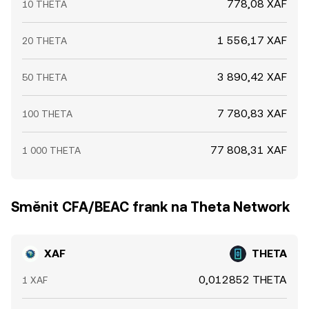
778,08 XAF
10 THETA
1 556,17 XAF
20 THETA
3 890,42 XAF
50 THETA
7 780,83 XAF
100 THETA
77 808,31 XAF
1 000 THETA
Směnit CFA/BEAC frank na Theta Network
XAF
THETA
0,012852 THETA
1 XAF