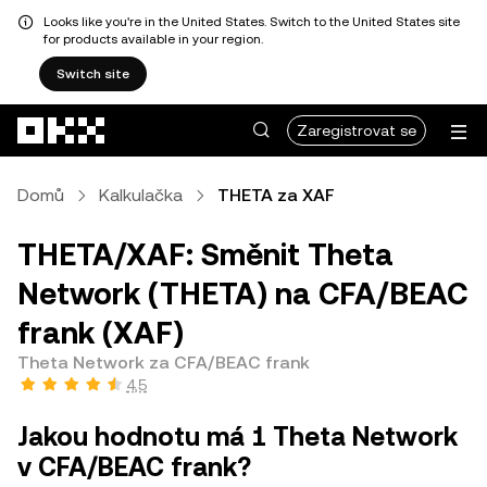
Looks like you're in the United States. Switch to the United States site
for products available in your region.
Switch site
Přeskočit na hlavní obsah
Zaregistrovat se
Domů
Kalkulačka
THETA za XAF
THETA/XAF: Směnit Theta
Network (THETA) na CFA/BEAC
frank (XAF)
Theta Network za CFA/BEAC frank
4,5
Jakou hodnotu má 1 Theta Network
v CFA/BEAC frank?