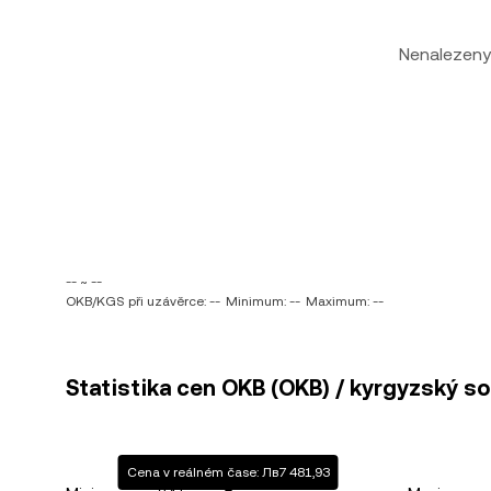
Nenalezeny
-- ~ --
OKB/KGS při uzávěrce: --
Minimum: --
Maximum: --
Statistika cen OKB (OKB) / kyrgyzský s
Cena v reálném čase: Лв7 481,93