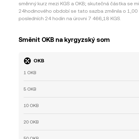
směnný kurz mezi KGS a OKB; skutečná částka se můž
24hodinového období se tato sazba změnila o 1,00 
posledních 24 hodin na úrovni 7 466,18 KGS.
Směnit OKB na kyrgyzský som
OKB
1 OKB
5 OKB
10 OKB
20 OKB
50 OKB