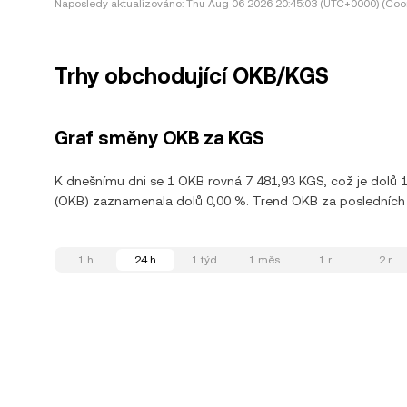
Naposledy aktualizováno:
Thu Aug 06 2026 20:45:03 (UTC+0000) (Coor
Trhy obchodující OKB/KGS
Graf směny OKB za KGS
K dnešnímu dni se 1 OKB rovná 7 481,93 KGS, což je dolů
(OKB) zaznamenala dolů 0,00 %. Trend OKB za posledních 3
1 h
24 h
1 týd.
1 měs.
1 r.
2 r.