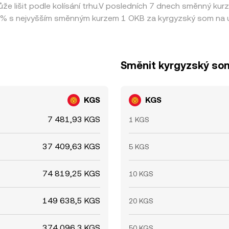
e lišit podle kolísání trhu.V posledních 7 dnech směnný ku
% s nejvyšším směnným kurzem 1 OKB za kyrgyzský som na ú
Směnit kyrgyzský so
KGS
KGS
7 481,93 KGS
1 KGS
37 409,63 KGS
5 KGS
74 819,25 KGS
10 KGS
149 638,5 KGS
20 KGS
374 096,3 KGS
50 KGS