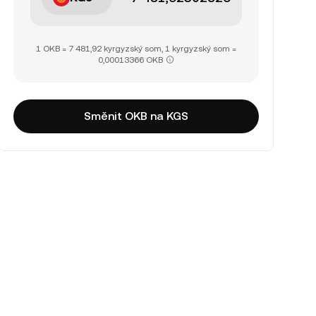
1 OKB = 7 481,92 kyrgyzský som, 1 kyrgyzský som =
0,00013366 OKB
Směnit OKB na KGS