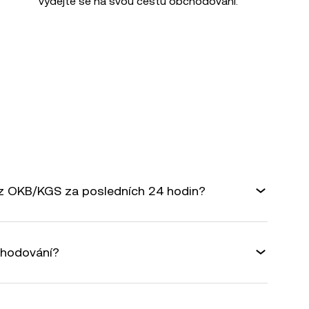
vydejte se na svou cestu obchodování.
rz OKB/KGS za posledních 24 hodin?
chodování?