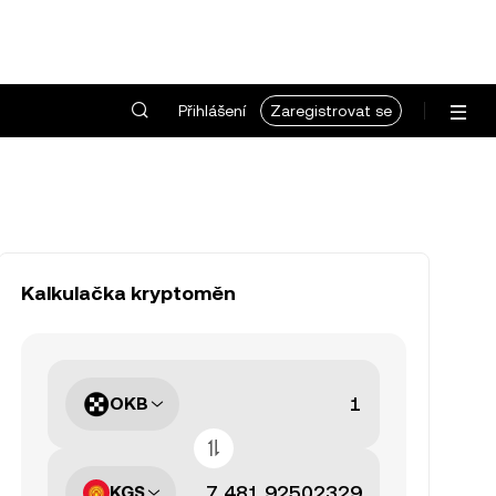
Přihlášení
Zaregistrovat se
Kalkulačka kryptoměn
OKB
KGS