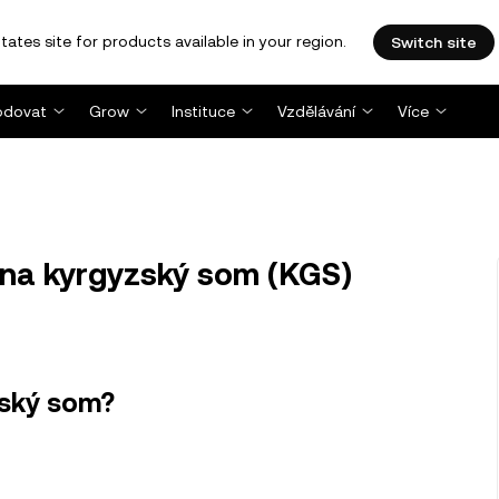
tates site for products available in your region.
Switch site
dovat
Grow
Instituce
Vzdělávání
Více
na kyrgyzský som (KGS)
zský som?