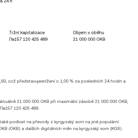
a 24 h
Tržní kapitalizace
Objem v oběhu
Лв157 120 425 489
21 000 000 OKB
,93
, což představuje
snížení
o
1,00 %
za posledních 24 hodin a
 aktuálně
21 000 000 OKB
při maximální zásobě
21 000 000 OKB
,
Лв157 120 425 489
.
 také podívat na převody z
kyrgyzský som
na jiné populární
OKB
(
OKB
) a dalších digitálních měn na
kyrgyzský som
(
KGS
).