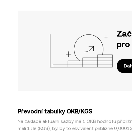
Zač
pro
Dal
Převodní tabulky OKB/KGS
Na základě aktuální sazby má 1 OKB hodnotu přibli
měli 1 Лв (KGS), byl by to ekvivalent přibližně 0,00