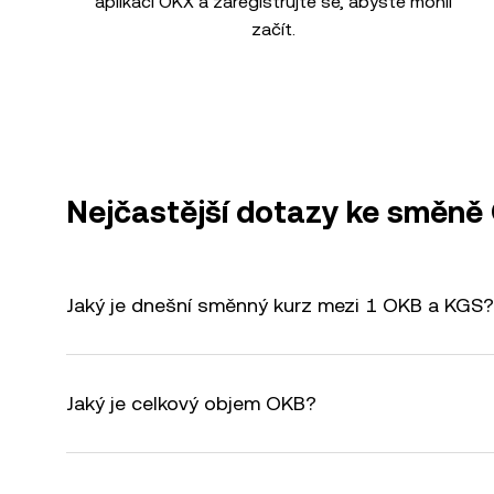
aplikaci OKX a zaregistrujte se, abyste mohli
začít.
Nejčastější dotazy ke směně
Jaký je dnešní směnný kurz mezi 1 OKB a KGS?
Jaký je celkový objem OKB?