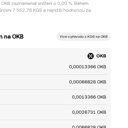
rz OKB zaznamenal snížení o 0,00 %. Během
rovni 7 552,78 KGS a nejnižší hodnotou za
m na OKB
Více o převodu z KGS na OKB
OKB
0,00013366 OKB
0,00066828 OKB
0,0013366 OKB
0,0026731 OKB
0,0066828 OKB