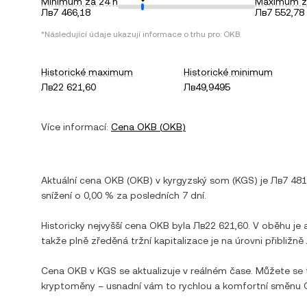
Minimum za 24 h
Maximum z
Лв7 466,18
Лв7 552,78
*Následující údaje ukazují informace o trhu pro:
OKB
.
Historické maximum
Historické minimum
Лв22 621,60
Лв49,9495
Více informací:
Cena
OKB
(
OKB
)
Aktuální cena
OKB
(
OKB
) v
kyrgyzský som
(
KGS
) je
Лв7 481
snížení
o
0,00 %
za posledních 7 dní.
Historicky nejvyšší cena
OKB
byla
Лв22 621,60
. V oběhu je
takže plně zředěná tržní kapitalizace je na úrovni přibližně
Cena
OKB
v
KGS
se aktualizuje v reálném čase. Můžete se
kryptoměny – usnadní vám to rychlou a komfortní směnu