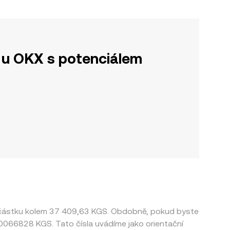
u OKX s potenciálem
e částku kolem 37 409,63 KGS. Obdobně, pokud byste
0,0066828 KGS. Tato čísla uvádíme jako orientační