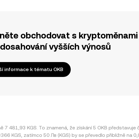
něte obchodovat s kryptoměnami 
 dosahování vyšších výnosů
ší informace k tématu OKB
žně 7 481,93 KGS. To znamená, že získání 5 OKB představuj
013366 KGS, zatímco 50 Лв (KGS) by se převedlo přibližně na 