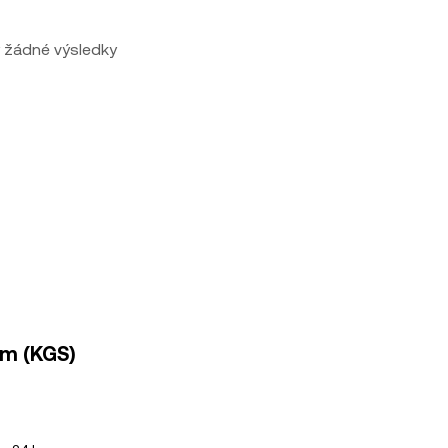
 žádné výsledky
om (KGS)