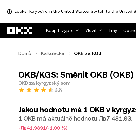
Looks like you're in the United States. Switch to the United S
Přeskočit na hlavní obsah
Koupit krypto
Vložit
Trhy
Obcho
Domů
Kalkulačka
OKB za KGS
OKB/KGS: Směnit OKB (OKB) 
OKB za kyrgyzský som
4,6
Jakou hodnotu má 1 OKB v kyrgy
1 OKB má aktuálně hodnotu Лв7 481,93.
-Лв41,9891
(-1,00 %)