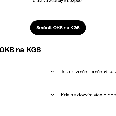
a aktiva zůstaly v bezpečí.
Směnit OKB na KGS
 OKB na KGS
Jak se změnil směnný ku
Kde se dozvím více o ob