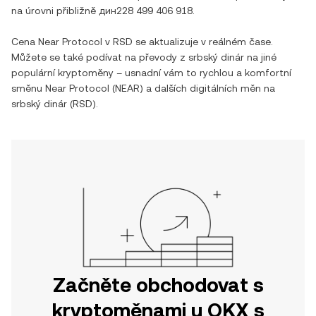
na úrovni přibližně
дин228 499 406 918
.
Cena
Near Protocol
v
RSD
se aktualizuje v reálném čase.
Můžete se také podívat na převody z
srbský dinár
na jiné
populární kryptoměny – usnadní vám to rychlou a komfortní
směnu
Near Protocol
(
NEAR
) a dalších digitálních měn na
srbský dinár
(
RSD
).
Začněte obchodovat s
kryptoměnami u OKX s