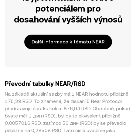
potenciálem pro
dosahování vyšších výnosů
Další informace k tématu NEAR
Převodní tabulky NEAR/RSD
Na základě aktuální sazby má 1 NEAR hodnotu přibližně
175,39 RSD. To znamená, že získání 5 Near Protocol
představuje částku kolem 876,94 RSD. Obdobně, pokud
byste měli 1 дин (RSD), byl by to ekvivalent přibližně
0,0057016 RSD, zatímco 50 дин (RSD) by se převedlo
přibližně na 0,28508 RSD. Tato čísla uvádíme jako