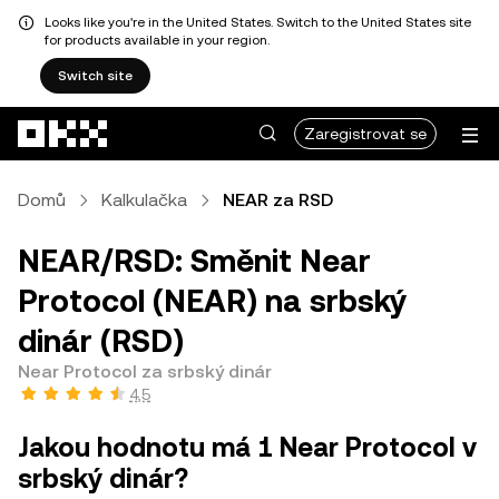
Looks like you're in the United States. Switch to the United States site
for products available in your region.
Switch site
Přeskočit na hlavní obsah
Zaregistrovat se
Domů
Kalkulačka
NEAR za RSD
NEAR/RSD: Směnit Near
Protocol (NEAR) na srbský
dinár (RSD)
Near Protocol za srbský dinár
4,5
Jakou hodnotu má 1 Near Protocol v
srbský dinár?