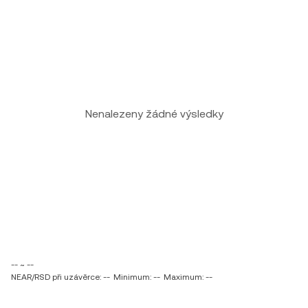
Nenalezeny žádné výsledky
-- ~ --
NEAR/RSD při uzávěrce: --
Minimum: --
Maximum: --