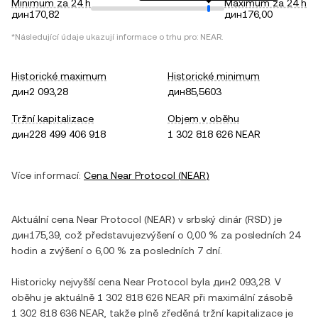
Minimum za 24 h
Maximum za 24 h
дин170,82
дин176,00
*Následující údaje ukazují informace o trhu pro:
NEAR
.
Historické maximum
Historické minimum
дин2 093,28
дин85,5603
Tržní kapitalizace
Objem v oběhu
дин228 499 406 918
1 302 818 626 NEAR
Více informací:
Cena
Near Protocol
(
NEAR
)
Aktuální cena
Near Protocol
(
NEAR
) v
srbský dinár
(
RSD
) je
дин175,39
, což představuje
zvýšení
o
0,00 %
za posledních 24
hodin a
zvýšení
o
6,00 %
za posledních 7 dní.
Historicky nejvyšší cena
Near Protocol
byla
дин2 093,28
. V
oběhu je aktuálně
1 302 818 626 NEAR
při maximální zásobě
1 302 818 636 NEAR
, takže plně zředěná tržní kapitalizace je