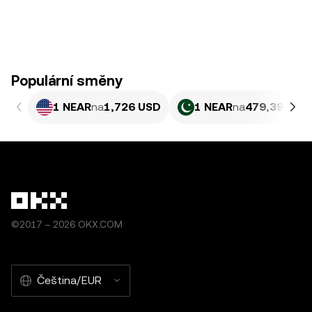
Populární směny
1 NEAR
na
1,726 USD
1 NEAR
na
479,39 PKR
©2017 – 2026 OKX.COM
Čeština/EUR