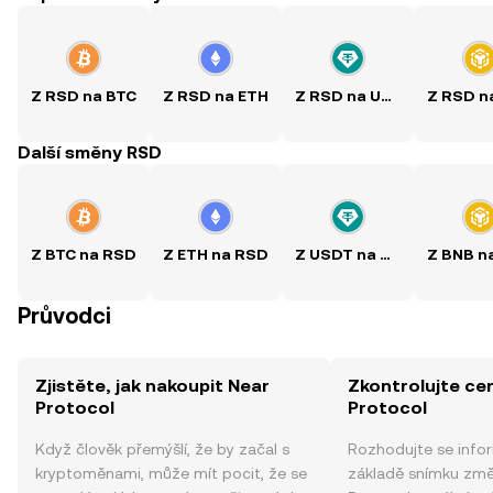
Z RSD na BTC
Z RSD na ETH
Z RSD na USDT
Další směny RSD
Z BTC na RSD
Z ETH na RSD
Z USDT na RSD
Průvodci
Zjistěte, jak nakoupit Near
Zkontrolujte ce
Protocol
Protocol
Když člověk přemýšlí, že by začal s
Rozhodujte se info
kryptoměnami, může mít pocit, že se
základě snímku změ