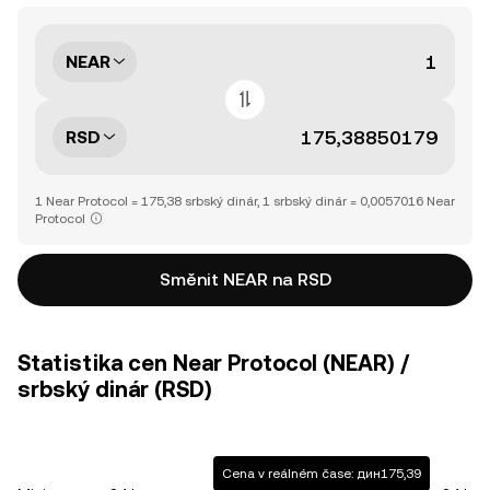
NEAR
RSD
1 Near Protocol = 175,38 srbský dinár, 1 srbský dinár = 0,0057016 Near
Protocol
Směnit NEAR na RSD
Statistika cen Near Protocol (NEAR) /
srbský dinár (RSD)
Cena v reálném čase: дин175,39