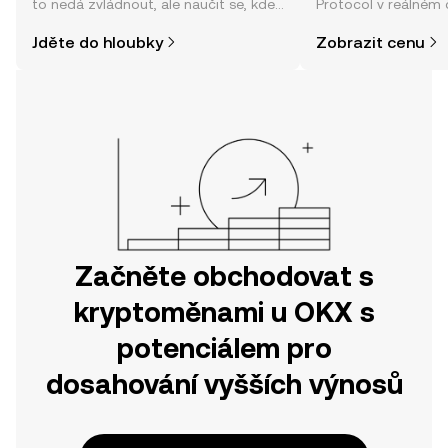
to nedá zvládnout, ale naučit se, kde
Protocol v reálném 
a jak nakoupit kryptoměny, může být
komunity, zpráv a da
Jděte do hloubky
Zobrazit cenu
jednodušší, než si myslíte. Odstartujte
svou cestu v mobilní aplikaci OKX
nebo přímo zde na webu.
Začněte obchodovat s
kryptoměnami u OKX s
potenciálem pro
dosahování vyšších výnosů