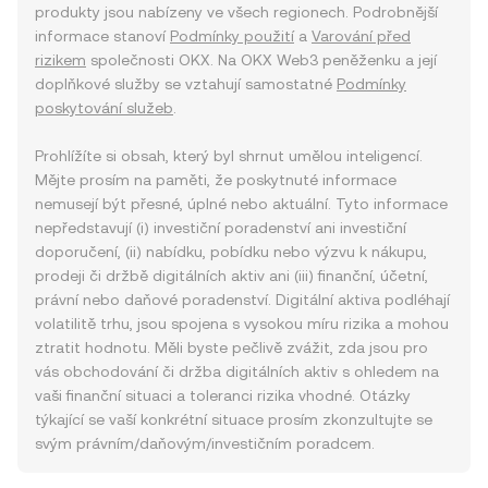
produkty jsou nabízeny ve všech regionech. Podrobnější
informace stanoví
Podmínky použití
a
Varování před
rizikem
společnosti OKX. Na OKX Web3 peněženku a její
doplňkové služby se vztahují samostatné
Podmínky
poskytování služeb
.
Prohlížíte si obsah, který byl shrnut umělou inteligencí.
Mějte prosím na paměti, že poskytnuté informace
nemusejí být přesné, úplné nebo aktuální. Tyto informace
nepředstavují (i) investiční poradenství ani investiční
doporučení, (ii) nabídku, pobídku nebo výzvu k nákupu,
prodeji či držbě digitálních aktiv ani (iii) finanční, účetní,
právní nebo daňové poradenství. Digitální aktiva podléhají
volatilitě trhu, jsou spojena s vysokou míru rizika a mohou
ztratit hodnotu. Měli byste pečlivě zvážit, zda jsou pro
vás obchodování či držba digitálních aktiv s ohledem na
vaši finanční situaci a toleranci rizika vhodné. Otázky
týkající se vaší konkrétní situace prosím zkonzultujte se
svým právním/daňovým/investičním poradcem.