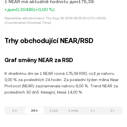
1 NEAR má aktuálně hodnotu дин175,39.
+дин0,30485
(+0,00 %)
Naposledy aktualizováno:
Thu Aug 06 2026 06:05:30 (UTC+0000)
(Coordinated Universal Time)
Trhy obchodující NEAR/RSD
Graf směny NEAR za RSD
K dnešnímu dni se 1 NEAR rovná 175,39 RSD, což je nahoru
0,00 % za posledních 24 hodin. Za poslední týden měna Near
Protocol (NEAR) zaznamenala nahoru 6,00 %. Trend NEAR za
posledních 30 dnů: klesající, klesá 14,00 %.
1 h
24 h
1 týd.
1 měs.
1 r.
2 r.