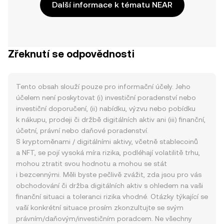
Další informace k tématu NEAR
Zřeknutí se odpovědnosti
Tento obsah slouží pouze pro informační účely. Jeho
účelem není poskytovat (i) investiční poradenství nebo
investiční doporučení, (ii) nabídku, výzvu nebo pobídku
k nákupu, prodeji či držbě digitálních aktiv ani (iii) finanční,
účetní, právní nebo daňové poradenství.
S kryptoměnami / digitálními aktivy, včetně stablecoinů
a NFT, se pojí vysoká míra rizika, podléhají volatilitě trhu,
mohou ztratit svou hodnotu a mohou se stát
i bezcennými. Měli byste pečlivě zvážit, zda jsou pro vás
obchodování či držba digitálních aktiv s ohledem na vaši
finanční situaci a toleranci rizika vhodné. Otázky týkající se
vaší konkrétní situace prosím zkonzultujte se svým
právním/daňovým/investičním poradcem. Ne všechny