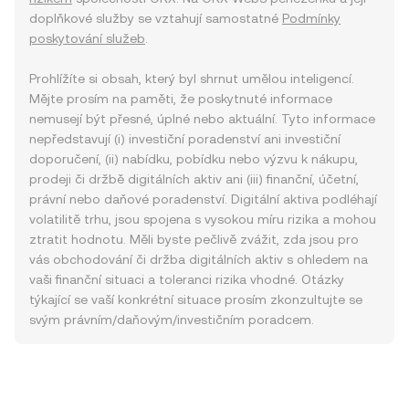
doplňkové služby se vztahují samostatné
Podmínky
poskytování služeb
.
Prohlížíte si obsah, který byl shrnut umělou inteligencí.
Mějte prosím na paměti, že poskytnuté informace
nemusejí být přesné, úplné nebo aktuální. Tyto informace
nepředstavují (i) investiční poradenství ani investiční
doporučení, (ii) nabídku, pobídku nebo výzvu k nákupu,
prodeji či držbě digitálních aktiv ani (iii) finanční, účetní,
právní nebo daňové poradenství. Digitální aktiva podléhají
volatilitě trhu, jsou spojena s vysokou míru rizika a mohou
ztratit hodnotu. Měli byste pečlivě zvážit, zda jsou pro
vás obchodování či držba digitálních aktiv s ohledem na
vaši finanční situaci a toleranci rizika vhodné. Otázky
týkající se vaší konkrétní situace prosím zkonzultujte se
svým právním/daňovým/investičním poradcem.