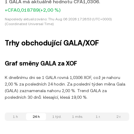
1 GALA má aktuálně hodnotu CFA1,0306.
+CFA0,018789
(+2,00 %)
Naposledy aktualizováno:
Thu Aug 06 2026 17:26:53 (UTC+0000)
(Coordinated Universal Time)
Trhy obchodující GALA/XOF
Graf směny GALA za XOF
K dnešnímu dni se 1 GALA rovná 1,0306 XOF, což je nahoru
2,00 % za posledních 24 hodin. Za poslední týden měna Gala
(GALA) zaznamenala nahoru 2,00 %. Trend GALA za
posledních 30 dnů: klesající, klesá 19,00 %.
1 h
24 h
1 týd.
1 měs.
1 r.
2 r.