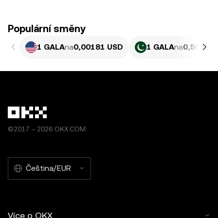
Populární směny
1 GALA
na
0,00181 USD
1 GALA
na
0,50271
©2017 – 2026 OKX.COM
Čeština/EUR
Více o OKX