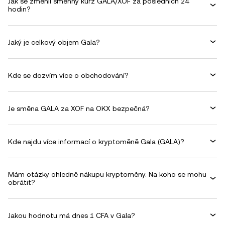
Jak se změnil směnný kurz GALA/XOF za posledních 24
hodin?
Jaký je celkový objem Gala?
Kde se dozvím více o obchodování?
Je směna GALA za XOF na OKX bezpečná?
Kde najdu více informací o kryptoměně Gala (GALA)?
Mám otázky ohledně nákupu kryptoměny. Na koho se mohu
obrátit?
Jakou hodnotu má dnes 1 CFA v Gala?