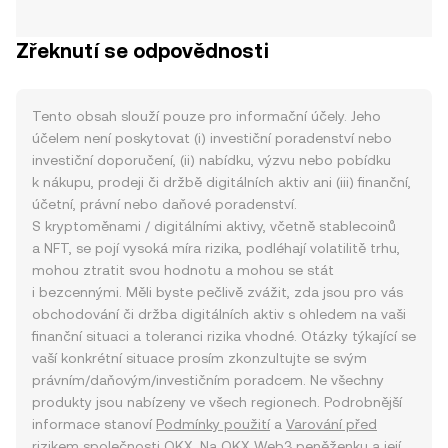
Zřeknutí se odpovědnosti
Tento obsah slouží pouze pro informační účely. Jeho
účelem není poskytovat (i) investiční poradenství nebo
investiční doporučení, (ii) nabídku, výzvu nebo pobídku
k nákupu, prodeji či držbě digitálních aktiv ani (iii) finanční,
účetní, právní nebo daňové poradenství.
S kryptoměnami / digitálními aktivy, včetně stablecoinů
a NFT, se pojí vysoká míra rizika, podléhají volatilitě trhu,
mohou ztratit svou hodnotu a mohou se stát
i bezcennými. Měli byste pečlivě zvážit, zda jsou pro vás
obchodování či držba digitálních aktiv s ohledem na vaši
finanční situaci a toleranci rizika vhodné. Otázky týkající se
vaší konkrétní situace prosím zkonzultujte se svým
právním/daňovým/investičním poradcem. Ne všechny
produkty jsou nabízeny ve všech regionech. Podrobnější
informace stanoví
Podmínky použití
a
Varování před
rizikem
společnosti OKX. Na OKX Web3 peněženku a její