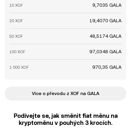
9,7035 GALA
10 XOF
19,4070 GALA
20 XOF
48,5174 GALA
50 XOF
97,0348 GALA
100 XOF
970,35 GALA
1 000 XOF
Více o převodu z XOF na GALA
Podívejte se, jak směnit fiat měnu na
kryptoměnu v pouhých 3 krocích.