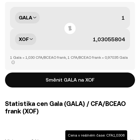
GALA
XOF
1 Gala = 1,030 CFA/BCEAO frank, 1 CFA/BCEAO frank = 0,97035 Gala
Směnit GALA na XOF
Statistika cen Gala (GALA) / CFA/BCEAO
frank (XOF)
Cena v reálném čase: CFA1,0306