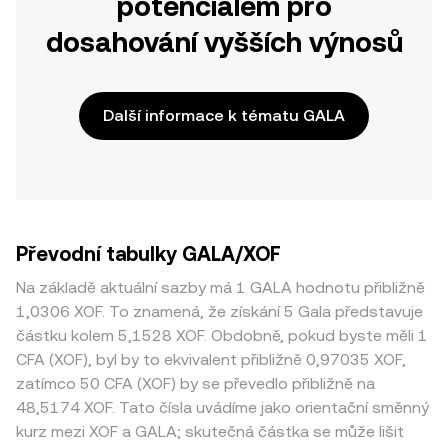
potenciálem pro
dosahování vyšších výnosů
Další informace k tématu GALA
Převodní tabulky GALA/XOF
Na základě aktuální sazby má 1 GALA hodnotu přibližně
1,0306 XOF. To znamená, že získání 5 Gala představuje
částku kolem 5,1528 XOF. Obdobně, pokud byste měli 1
CFA (XOF), byl by to ekvivalent přibližně 0,97035 XOF,
zatímco 50 CFA (XOF) by se převedlo přibližně na
48,5174 XOF. Tato čísla uvádíme jako orientační směnný
kurz mezi XOF a GALA; skutečná částka se může lišit