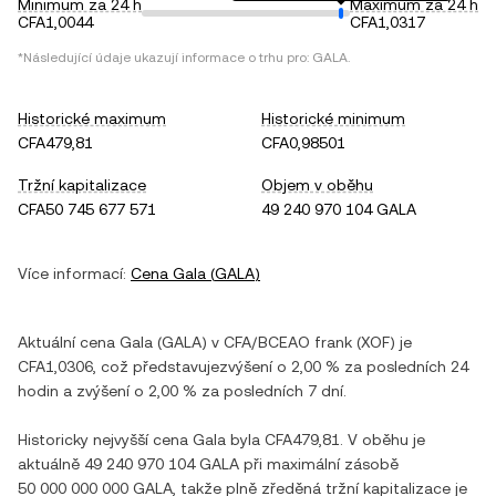
Minimum za 24 h
Maximum za 24 h
CFA1,0044
CFA1,0317
*Následující údaje ukazují informace o trhu pro:
GALA
.
Historické maximum
Historické minimum
CFA479,81
CFA0,98501
Tržní kapitalizace
Objem v oběhu
CFA50 745 677 571
49 240 970 104 GALA
Více informací:
Cena
Gala
(
GALA
)
Aktuální cena
Gala
(
GALA
) v
CFA/BCEAO frank
(
XOF
) je
CFA1,0306
, což představuje
zvýšení
o
2,00 %
za posledních 24
hodin a
zvýšení
o
2,00 %
za posledních 7 dní.
Historicky nejvyšší cena
Gala
byla
CFA479,81
. V oběhu je
aktuálně
49 240 970 104 GALA
při maximální zásobě
50 000 000 000 GALA
, takže plně zředěná tržní kapitalizace je