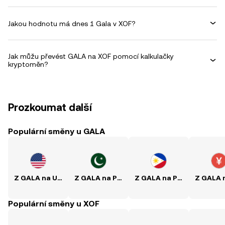
Jakou hodnotu má dnes 1 Gala v XOF?
Jak můžu převést GALA na XOF pomocí kalkulačky
kryptoměn?
Prozkoumat další
Populární směny u GALA
Z GALA na USD
Z GALA na PKR
Z GALA na PHP
Populární směny u XOF