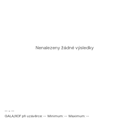
Nenalezeny žádné výsledky
-- ~ --
GALA/XOF při uzávěrce: --
Minimum: --
Maximum: --