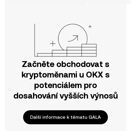
svou cestu v mobilní aplikaci OKX
nebo přímo zde na webu.
Začněte obchodovat s
kryptoměnami u OKX s
potenciálem pro
dosahování vyšších výnosů
Další informace k tématu GALA