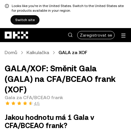
Looks like you're in the United States. Switch to the United States site
for products available in your region.
Switch site
Přeskočit na hlavní obsah
Zaregistrovat se
Domů
Kalkulačka
GALA za XOF
GALA/XOF: Směnit Gala
(GALA) na CFA/BCEAO frank
(XOF)
Gala za CFA/BCEAO frank
4,5
Jakou hodnotu má 1 Gala v
CFA/BCEAO frank?