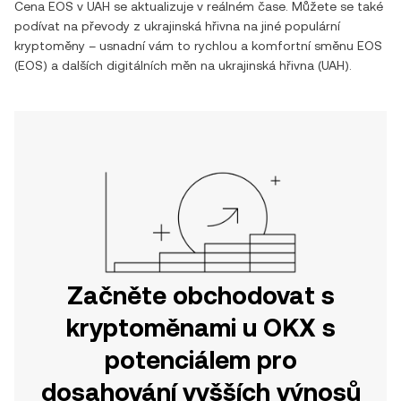
Cena
EOS
v
UAH
se aktualizuje v reálném čase. Můžete se také
podívat na převody z
ukrajinská hřivna
na jiné populární
kryptoměny – usnadní vám to rychlou a komfortní směnu
EOS
(
EOS
) a dalších digitálních měn na
ukrajinská hřivna
(
UAH
).
Začněte obchodovat s
kryptoměnami u OKX s
potenciálem pro
dosahování vyšších výnosů