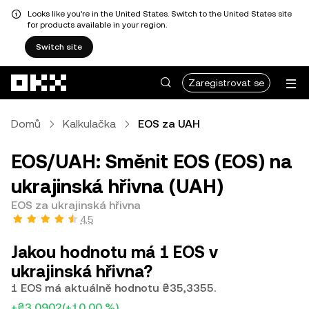
Looks like you're in the United States. Switch to the United States site
for products available in your region.
Switch site
Přeskočit na hlavní obsah
Zaregistrovat se
Domů
Kalkulačka
EOS za UAH
EOS/UAH: Směnit EOS (EOS) na
ukrajinská hřivna (UAH)
EOS za ukrajinská hřivna
4,5
Jakou hodnotu má 1 EOS v
ukrajinská hřivna?
1 EOS má aktuálně hodnotu ₴35,3355.
+₴3,0902
(+10,00 %)