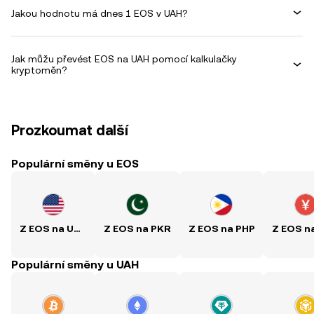
Jakou hodnotu má dnes 1 EOS v UAH?
Jak můžu převést EOS na UAH pomocí kalkulačky
kryptoměn?
Prozkoumat další
Populární směny u EOS
Z EOS na USD
Z EOS na PKR
Z EOS na PHP
Populární směny u UAH