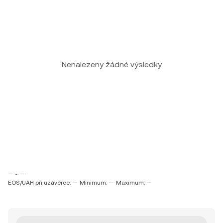
Nenalezeny žádné výsledky
-- ~ --
EOS/UAH při uzávěrce: --
Minimum: --
Maximum: --