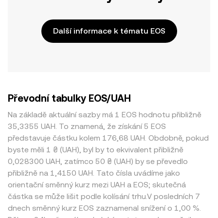
Další informace k tématu EOS
Převodní tabulky EOS/UAH
Na základě aktuální sazby má 1 EOS hodnotu přibližně
35,3355 UAH. To znamená, že získání 5 EOS
představuje částku kolem 176,68 UAH. Obdobně, pokud
byste měli 1 ₴ (UAH), byl by to ekvivalent přibližně
0,028300 UAH, zatímco 50 ₴ (UAH) by se převedlo
přibližně na 1,4150 UAH. Tato čísla uvádíme jako
orientační směnný kurz mezi UAH a EOS; skutečná
částka se může lišit podle kolísání trhu.V posledních 7
dnech směnný kurz EOS zaznamenal snížení o 1,00 %.