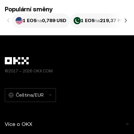
Populární směny
1 EOS
na
0,789 USD
1 EOS
na
219,37 PKR
©2017 – 2026 OKX.COM
Čeština/EUR
Více o OKX