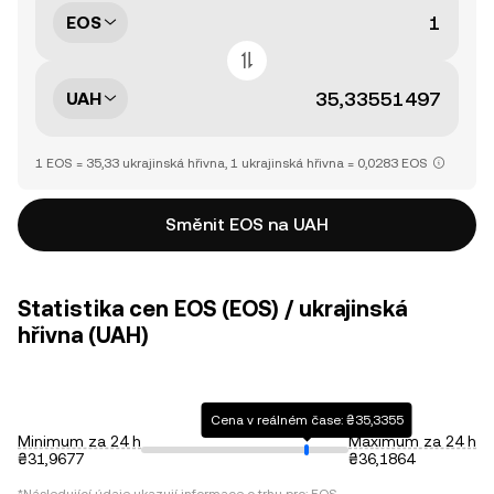
EOS
UAH
1 EOS = 35,33 ukrajinská hřivna, 1 ukrajinská hřivna = 0,0283 EOS
Směnit EOS na UAH
Statistika cen EOS (EOS) / ukrajinská
hřivna (UAH)
Cena v reálném čase: ₴35,3355
Minimum za 24 h
Maximum za 24 h
₴31,9677
₴36,1864