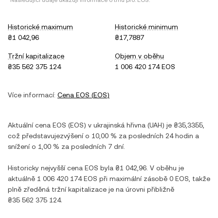
*Následující údaje ukazují informace o trhu pro:
EOS
.
Historické maximum
Historické minimum
₴1 042,96
₴17,7887
Tržní kapitalizace
Objem v oběhu
₴35 562 375 124
1 006 420 174 EOS
Více informací:
Cena
EOS
(
EOS
)
Aktuální cena
EOS
(
EOS
) v
ukrajinská hřivna
(
UAH
) je
₴35,3355
,
což představuje
zvýšení
o
10,00 %
za posledních 24 hodin a
snížení
o
1,00 %
za posledních 7 dní.
Historicky nejvyšší cena
EOS
byla
₴1 042,96
. V oběhu je
aktuálně
1 006 420 174 EOS
při maximální zásobě
0 EOS
, takže
plně zředěná tržní kapitalizace je na úrovni přibližně
₴35 562 375 124
.