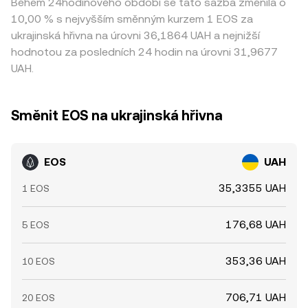
Během 24hodinového období se tato sazba změnila o
10,00 % s nejvyšším směnným kurzem 1 EOS za
ukrajinská hřivna na úrovni 36,1864 UAH a nejnižší
hodnotou za posledních 24 hodin na úrovni 31,9677
UAH.
Směnit EOS na ukrajinská hřivna
EOS
UAH
35,3355 UAH
1 EOS
176,68 UAH
5 EOS
353,36 UAH
10 EOS
706,71 UAH
20 EOS