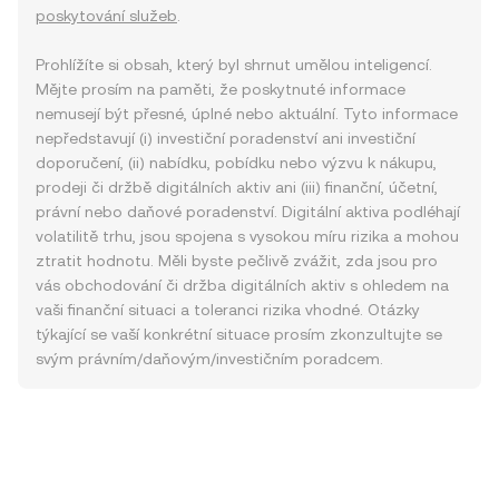
poskytování služeb
.
Prohlížíte si obsah, který byl shrnut umělou inteligencí.
Mějte prosím na paměti, že poskytnuté informace
nemusejí být přesné, úplné nebo aktuální. Tyto informace
nepředstavují (i) investiční poradenství ani investiční
doporučení, (ii) nabídku, pobídku nebo výzvu k nákupu,
prodeji či držbě digitálních aktiv ani (iii) finanční, účetní,
právní nebo daňové poradenství. Digitální aktiva podléhají
volatilitě trhu, jsou spojena s vysokou míru rizika a mohou
ztratit hodnotu. Měli byste pečlivě zvážit, zda jsou pro
vás obchodování či držba digitálních aktiv s ohledem na
vaši finanční situaci a toleranci rizika vhodné. Otázky
týkající se vaší konkrétní situace prosím zkonzultujte se
svým právním/daňovým/investičním poradcem.