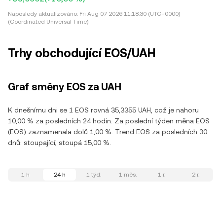
Naposledy aktualizováno:
Fri Aug 07 2026 11:18:30 (UTC+0000)
(Coordinated Universal Time)
Trhy obchodující EOS/UAH
Graf směny EOS za UAH
K dnešnímu dni se 1 EOS rovná 35,3355 UAH, což je nahoru
10,00 % za posledních 24 hodin. Za poslední týden měna EOS
(EOS) zaznamenala dolů 1,00 %. Trend EOS za posledních 30
dnů: stoupající, stoupá 15,00 %.
1 h
24 h
1 týd.
1 měs.
1 r.
2 r.