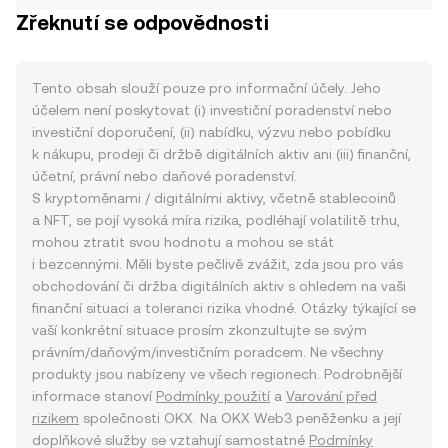
Zřeknutí se odpovědnosti
Tento obsah slouží pouze pro informační účely. Jeho
účelem není poskytovat (i) investiční poradenství nebo
investiční doporučení, (ii) nabídku, výzvu nebo pobídku
k nákupu, prodeji či držbě digitálních aktiv ani (iii) finanční,
účetní, právní nebo daňové poradenství.
S kryptoměnami / digitálními aktivy, včetně stablecoinů
a NFT, se pojí vysoká míra rizika, podléhají volatilitě trhu,
mohou ztratit svou hodnotu a mohou se stát
i bezcennými. Měli byste pečlivě zvážit, zda jsou pro vás
obchodování či držba digitálních aktiv s ohledem na vaši
finanční situaci a toleranci rizika vhodné. Otázky týkající se
vaší konkrétní situace prosím zkonzultujte se svým
právním/daňovým/investičním poradcem. Ne všechny
produkty jsou nabízeny ve všech regionech. Podrobnější
informace stanoví
Podmínky použití
a
Varování před
rizikem
společnosti OKX. Na OKX Web3 peněženku a její
doplňkové služby se vztahují samostatné
Podmínky