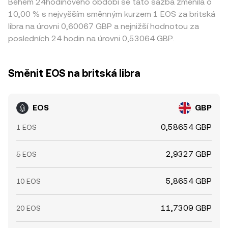
Během 24hodinového období se tato sazba změnila o
10,00 % s nejvyšším směnným kurzem 1 EOS za britská
libra na úrovni 0,60067 GBP a nejnižší hodnotou za
posledních 24 hodin na úrovni 0,53064 GBP.
Směnit EOS na britská libra
EOS
GBP
0,58654 GBP
1 EOS
2,9327 GBP
5 EOS
5,8654 GBP
10 EOS
11,7309 GBP
20 EOS