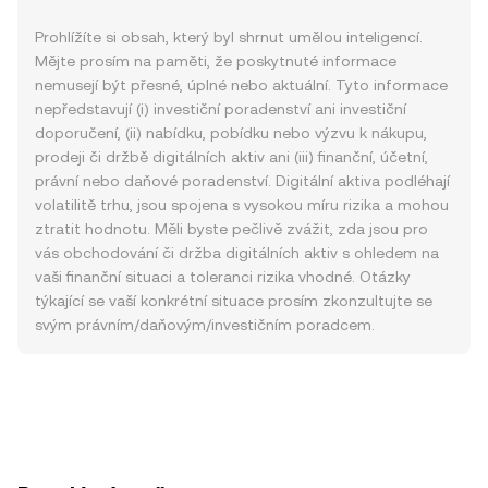
Prohlížíte si obsah, který byl shrnut umělou inteligencí.
Mějte prosím na paměti, že poskytnuté informace
nemusejí být přesné, úplné nebo aktuální. Tyto informace
nepředstavují (i) investiční poradenství ani investiční
doporučení, (ii) nabídku, pobídku nebo výzvu k nákupu,
prodeji či držbě digitálních aktiv ani (iii) finanční, účetní,
právní nebo daňové poradenství. Digitální aktiva podléhají
volatilitě trhu, jsou spojena s vysokou míru rizika a mohou
ztratit hodnotu. Měli byste pečlivě zvážit, zda jsou pro
vás obchodování či držba digitálních aktiv s ohledem na
vaši finanční situaci a toleranci rizika vhodné. Otázky
týkající se vaší konkrétní situace prosím zkonzultujte se
svým právním/daňovým/investičním poradcem.