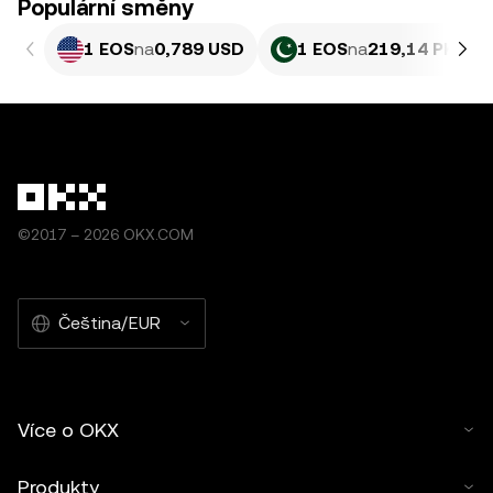
Populární směny
1 EOS
na
0,789 USD
1 EOS
na
219,14 PKR
©2017 – 2026 OKX.COM
Čeština/EUR
Více o OKX
Produkty