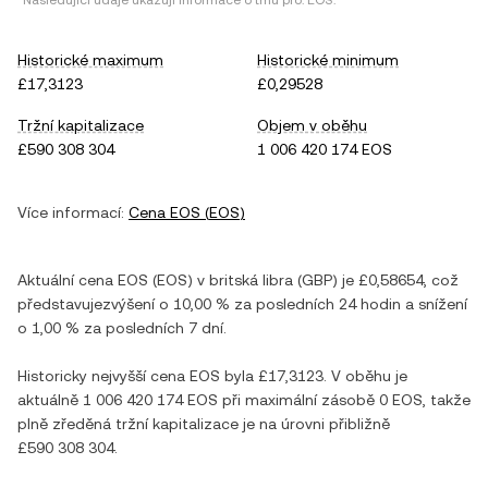
*Následující údaje ukazují informace o trhu pro:
EOS
.
Historické maximum
Historické minimum
£17,3123
£0,29528
Tržní kapitalizace
Objem v oběhu
£590 308 304
1 006 420 174 EOS
Více informací:
Cena
EOS
(
EOS
)
Aktuální cena
EOS
(
EOS
) v
britská libra
(
GBP
) je
£0,58654
, což
představuje
zvýšení
o
10,00 %
za posledních 24 hodin a
snížení
o
1,00 %
za posledních 7 dní.
Historicky nejvyšší cena
EOS
byla
£17,3123
. V oběhu je
aktuálně
1 006 420 174 EOS
při maximální zásobě
0 EOS
, takže
plně zředěná tržní kapitalizace je na úrovni přibližně
£590 308 304
.