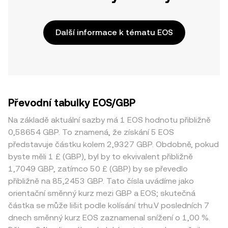
Další informace k tématu EOS
Převodní tabulky EOS/GBP
Na základě aktuální sazby má 1 EOS hodnotu přibližně
0,58654 GBP. To znamená, že získání 5 EOS
představuje částku kolem 2,9327 GBP. Obdobně, pokud
byste měli 1 £ (GBP), byl by to ekvivalent přibližně
1,7049 GBP, zatímco 50 £ (GBP) by se převedlo
přibližně na 85,2453 GBP. Tato čísla uvádíme jako
orientační směnný kurz mezi GBP a EOS; skutečná
částka se může lišit podle kolísání trhu.V posledních 7
dnech směnný kurz EOS zaznamenal snížení o 1,00 %.