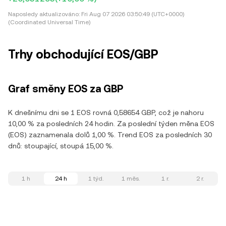
Naposledy aktualizováno:
Fri Aug 07 2026 03:50:49 (UTC+0000)
(Coordinated Universal Time)
Trhy obchodující EOS/GBP
Graf směny EOS za GBP
K dnešnímu dni se 1 EOS rovná 0,58654 GBP, což je nahoru
10,00 % za posledních 24 hodin. Za poslední týden měna EOS
(EOS) zaznamenala dolů 1,00 %. Trend EOS za posledních 30
dnů: stoupající, stoupá 15,00 %.
1 h
24 h
1 týd.
1 měs.
1 r.
2 r.