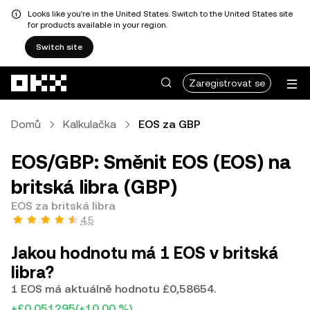
Looks like you're in the United States. Switch to the United States site
for products available in your region.
Switch site
Přeskočit na hlavní obsah
Zaregistrovat se
Domů
Kalkulačka
EOS za GBP
EOS/GBP: Směnit EOS (EOS) na
britská libra (GBP)
EOS za britská libra
4,5
Jakou hodnotu má 1 EOS v britská
libra?
1 EOS má aktuálně hodnotu £0,58654.
+£0,051295
(+10,00 %)