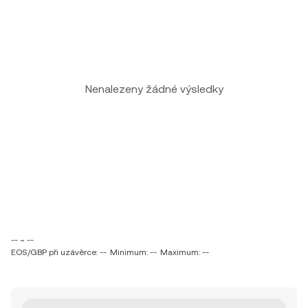
Nenalezeny žádné výsledky
-- ~ --
EOS/GBP při uzávěrce: --
Minimum: --
Maximum: --