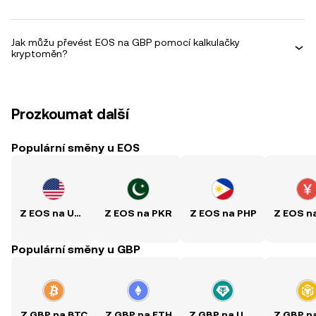
Jak můžu převést EOS na GBP pomocí kalkulačky
kryptoměn?
Prozkoumat další
Populární směny u EOS
Z EOS na USD
Z EOS na PKR
Z EOS na PHP
Populární směny u GBP
Z GBP na BTC
Z GBP na ETH
Z GBP na USDT