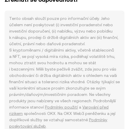
Tento obsah slouží pouze pro informační účely. Jeho
účelem není poskytovat (i) investiční poradenství nebo
investiční doporučení, (ii) nabídku, výzvu nebo pobídku
k nákupu, prodeji či držbě digitálních aktiv ani (iii) finanční,
účetní, právní nebo daňové poradenství.
S kryptoměnami / digitálními aktivy, včetně stablecoinů
a NFT, se pojí vysoká míra rizika, podléhají volatilitě trhu,
mohou ztratit svou hodnotu a mohou se stát
i bezcennými. Měli byste pečlivě zvážit, zda jsou pro vás
obchodování či držba digitálních aktiv s ohledem na vaši
finanční situaci a toleranci rizika vhodné. Otázky týkající se
vaší konkrétní situace prosím zkonzultujte se svým
právním/daňovým/investičním poradcem. Ne všechny
produkty jsou nabízeny ve všech regionech. Podrobnější
informace stanoví
Podmínky použití
a
Varování před
rizikem
společnosti OKX. Na OKX Web3 peněženku a její
doplňkové služby se vztahují samostatné
Podmínky
poskytování služeb
.