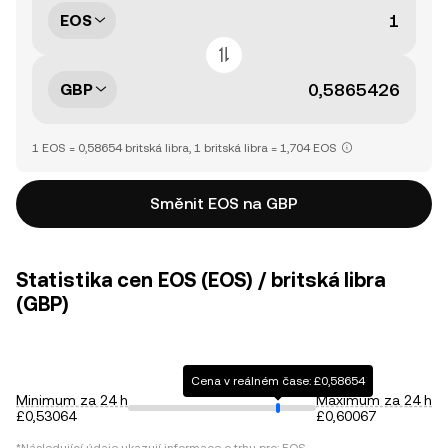
EOS
GBP
1 EOS = 0,58654 britská libra, 1 britská libra = 1,704 EOS
Směnit EOS na GBP
Statistika cen EOS (EOS) / britská libra
(GBP)
Cena v reálném čase: £0,58654
Minimum za 24 h
Maximum za 24 h
£0,53064
£0,60067