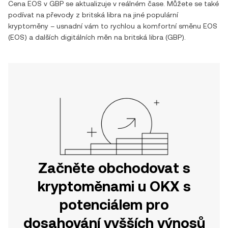
Cena
EOS
v
GBP
se aktualizuje v reálném čase. Můžete se také
podívat na převody z
britská libra
na jiné populární
kryptoměny – usnadní vám to rychlou a komfortní směnu
EOS
(
EOS
) a dalších digitálních měn na
britská libra
(
GBP
).
Začněte obchodovat s
kryptoměnami u OKX s
potenciálem pro
dosahování vyšších výnosů