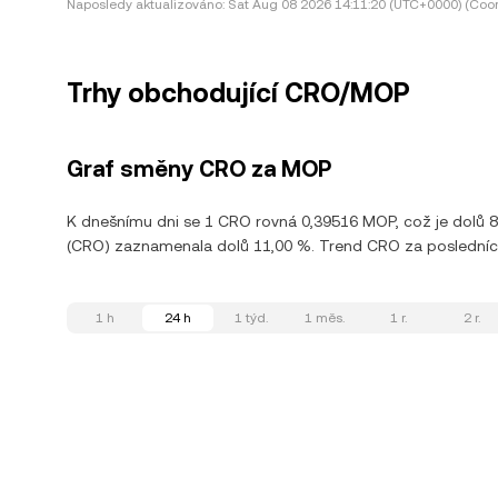
Naposledy aktualizováno:
Sat Aug 08 2026 14:11:20 (UTC+0000) (Coor
Trhy obchodující CRO/MOP
Graf směny CRO za MOP
K dnešnímu dni se 1 CRO rovná 0,39516 MOP, což je dolů 
(CRO) zaznamenala dolů 11,00 %. Trend CRO za posledních 3
1 h
24 h
1 týd.
1 měs.
1 r.
2 r.