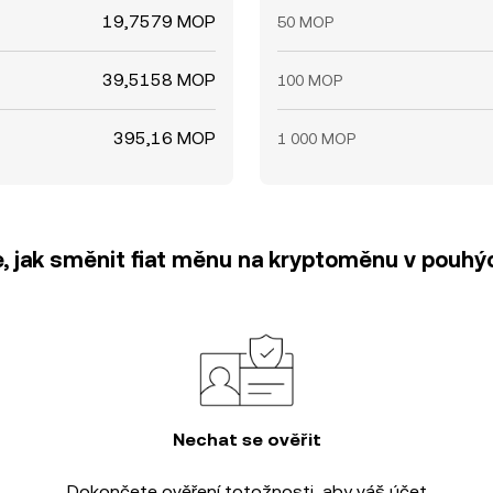
19,7579 MOP
50 MOP
39,5158 MOP
100 MOP
395,16 MOP
1 000 MOP
e, jak směnit fiat měnu na kryptoměnu v pouhýc
Nechat se ověřit
Dokončete
ověření totožnosti
, aby váš účet