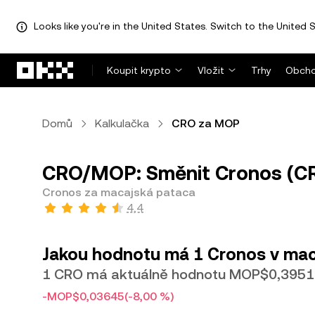
Looks like you're in the United States. Switch to the United S
Přeskočit na hlavní obsah
Koupit krypto
Vložit
Trhy
Obcho
Domů
Kalkulačka
CRO za MOP
CRO/MOP: Směnit Cronos (C
Cronos za macajská pataca
4,4
Jakou hodnotu má 1 Cronos v ma
1 CRO má aktuálně hodnotu MOP$0,3951
-MOP$0,03645
(-8,00 %)