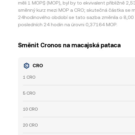
měli 1 MOP$ (MOP), byl by to ekvivalent přibližně 2
směnný kurz mezi MOP a CRO; skutečná částka se můž
24hodinového období se tato sazba změnila o 8,00
posledních 24 hodin na úrovni 0,37164 MOP.
Směnit Cronos na macajská pataca
CRO
1 CRO
5 CRO
10 CRO
20 CRO