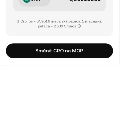
1 Cronos = 0,39516 macajská pataca, 1 macajská
pataca = 2,530 Cronos
Směnit CRO na MOP