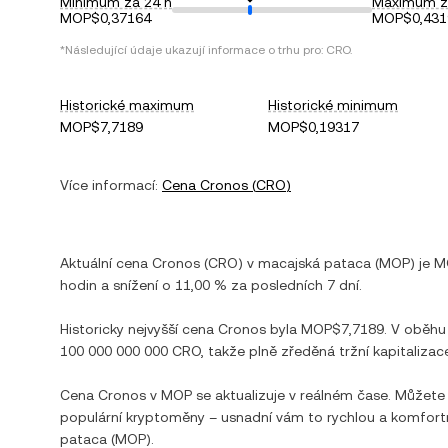
Minimum za 24 h
Maximum z
MOP$0,37164
MOP$0,431
*Následující údaje ukazují informace o trhu pro:
CRO
.
Historické maximum
Historické minimum
MOP$7,7189
MOP$0,19317
Více informací:
Cena
Cronos
(
CRO
)
Aktuální cena
Cronos
(
CRO
) v
macajská pataca
(
MOP
) je
M
hodin a
snížení
o
11,00 %
za posledních 7 dní.
Historicky nejvyšší cena
Cronos
byla
MOP$7,7189
. V oběhu
100 000 000 000 CRO
, takže plně zředěná tržní kapitalizac
Cena
Cronos
v
MOP
se aktualizuje v reálném čase. Můžete
populární kryptoměny – usnadní vám to rychlou a komfor
pataca
(
MOP
).