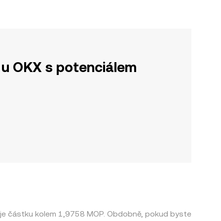
u OKX s potenciálem
vuje částku kolem 1,9758 MOP. Obdobně, pokud byste