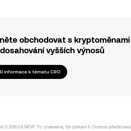
něte obchodovat s kryptoměnami 
 dosahování vyšších výnosů
ší informace k tématu CRO
žně 0,39516 MOP. To znamená, že získání 5 Cronos předsta