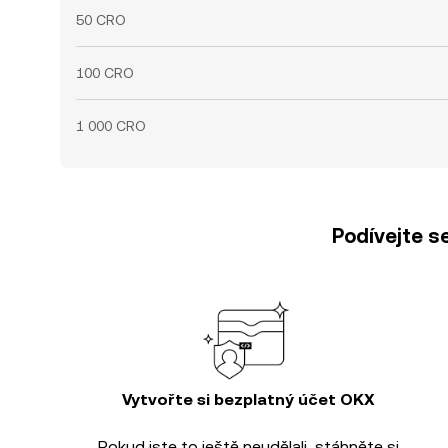
50 CRO
100 CRO
1 000 CRO
Podívejte s
Vytvořte si bezplatný účet OKX
Pokud jste to ještě neudělali, stáhněte si