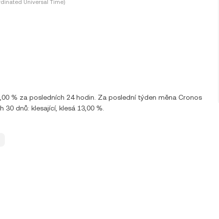
dinated Universal Time)
8,00 % za posledních 24 hodin. Za poslední týden měna Cronos
0 dnů: klesající, klesá 13,00 %.