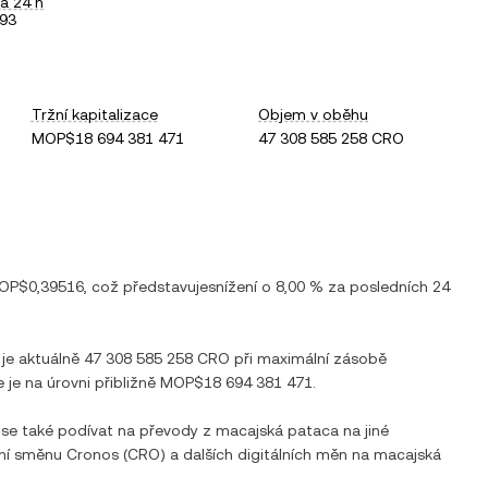
a 24 h
93
Tržní kapitalizace
Objem v oběhu
MOP$18 694 381 471
47 308 585 258 CRO
OP$0,39516
, což představuje
snížení
o
8,00 %
za posledních 24
 je aktuálně
47 308 585 258 CRO
při maximální zásobě
e je na úrovni přibližně
MOP$18 694 381 471
.
 se také podívat na převody z
macajská pataca
na jiné
tní směnu
Cronos
(
CRO
) a dalších digitálních měn na
macajská