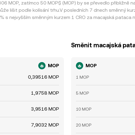
,5306 MOP, zatímco 50 MOP$ (MOP) by se převedlo přibližně n
e lišit podle kolísání trhu.V posledních 7 dnech směnný ku
 % s nejvyšším směnným kurzem 1 CRO za macajská pataca n
Směnit macajská pat
MOP
MOP
0,39516 MOP
1 MOP
1,9758 MOP
5 MOP
3,9516 MOP
10 MOP
7,9032 MOP
20 MOP