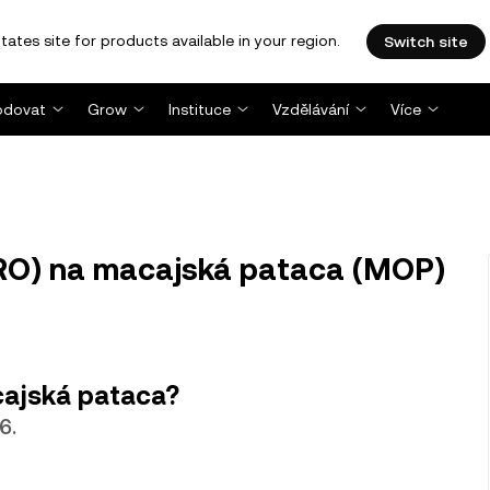
tates site for products available in your region.
Switch site
dovat
Grow
Instituce
Vzdělávání
Více
RO) na macajská pataca (MOP)
cajská pataca?
6.