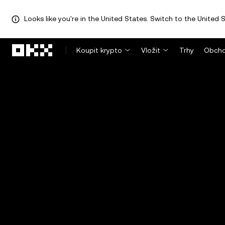
Looks like you're in the United States. Switch to the United S
Přeskočit na hlavní obsah
Koupit krypto
Vložit
Trhy
Obcho