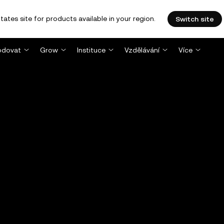
tates site for products available in your region.
Switch site
dovat
Grow
Instituce
Vzdělávání
Více