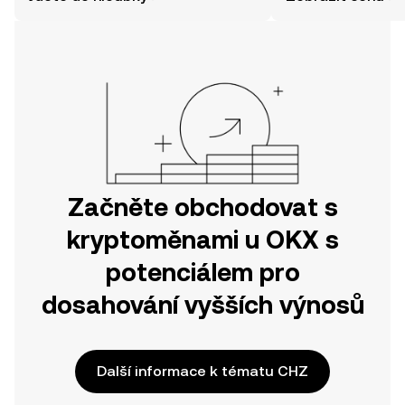
jednodušší, než si myslíte. Odstartujte
svou cestu v mobilní aplikaci OKX
nebo přímo zde na webu.
Začněte obchodovat s
kryptoměnami u OKX s
potenciálem pro
dosahování vyšších výnosů
Další informace k tématu CHZ