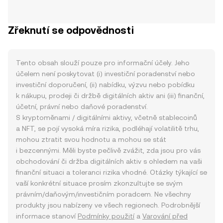
Zřeknutí se odpovědnosti
Tento obsah slouží pouze pro informační účely. Jeho
účelem není poskytovat (i) investiční poradenství nebo
investiční doporučení, (ii) nabídku, výzvu nebo pobídku
k nákupu, prodeji či držbě digitálních aktiv ani (iii) finanční,
účetní, právní nebo daňové poradenství.
S kryptoměnami / digitálními aktivy, včetně stablecoinů
a NFT, se pojí vysoká míra rizika, podléhají volatilitě trhu,
mohou ztratit svou hodnotu a mohou se stát
i bezcennými. Měli byste pečlivě zvážit, zda jsou pro vás
obchodování či držba digitálních aktiv s ohledem na vaši
finanční situaci a toleranci rizika vhodné. Otázky týkající se
vaší konkrétní situace prosím zkonzultujte se svým
právním/daňovým/investičním poradcem. Ne všechny
produkty jsou nabízeny ve všech regionech. Podrobnější
informace stanoví
Podmínky použití
a
Varování před