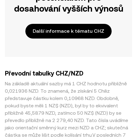
dosahování vyšších výnosů
Další informace k tématu CHZ
Převodní tabulky CHZ/NZD
Na základě aktuální sazby má 1 CHZ hodnotu přibližně
0,021936 NZD. To znamená, že získání 5 Chiliz
představuje částku kolem 0,10968 NZD. Obdobně,
pokud byste měli 1 NZ$ (NZD), byl by to ekvivalent
přibližně 45,5879 NZD, zatímco 50 NZ$ (NZD) by se
převedlo přibližně na 2 279,40 NZD. Tato čísla uvádíme
jako orientační směnný kurz mezi NZD a CHZ; skutečná
částka se může lišit podle kolísání trhu.V posledních 7