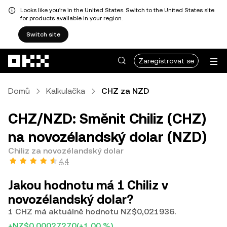
Looks like you're in the United States. Switch to the United States site
for products available in your region.
Switch site
Přeskočit na hlavní obsah
Zaregistrovat se
Domů
Kalkulačka
CHZ za NZD
CHZ/NZD: Směnit Chiliz (CHZ)
na novozélandský dolar (NZD)
Chiliz za novozélandský dolar
4,4
Jakou hodnotu má 1 Chiliz v
novozélandský dolar?
1 CHZ má aktuálně hodnotu NZ$0,021936.
+NZ$0,00027270
(+1,00 %)