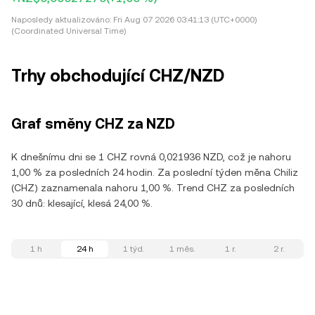
Naposledy aktualizováno:
Fri Aug 07 2026 03:41:13 (UTC+0000)
(Coordinated Universal Time)
Trhy obchodující CHZ/NZD
Graf směny CHZ za NZD
K dnešnímu dni se 1 CHZ rovná 0,021936 NZD, což je nahoru
1,00 % za posledních 24 hodin. Za poslední týden měna Chiliz
(CHZ) zaznamenala nahoru 1,00 %. Trend CHZ za posledních
30 dnů: klesající, klesá 24,00 %.
1 h
24 h
1 týd.
1 měs.
1 r.
2 r.