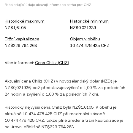
*Následující údaje ukazují informace o trhu pro:
CHZ
.
Historické maximum
Historické minimum
NZ$1,6105
NZ$0,021339
Tržní kapitalizace
Objem v oběhu
NZ$229 764 263
10 474 478 425 CHZ
Více informací:
Cena
Chiliz
(
CHZ
)
Aktuální cena
Chiliz
(
CHZ
) v
novozélandský dolar
(
NZD
) je
NZ$0,021936
, což představuje
zvýšení
o
1,00 %
za posledních
24 hodin a
zvýšení
o
1,00 %
za posledních 7 dní.
Historicky nejvyšší cena
Chiliz
byla
NZ$1,6105
. V oběhu je
aktuálně
10 474 478 425 CHZ
při maximální zásobě
10 474 478 425 CHZ
, takže plně zředěná tržní kapitalizace je
na úrovni přibližně
NZ$229 764 263
.