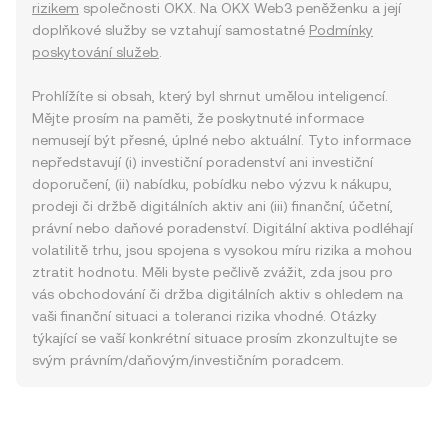
rizikem
společnosti OKX. Na OKX Web3 peněženku a její
doplňkové služby se vztahují samostatné
Podmínky
poskytování služeb
.
Prohlížíte si obsah, který byl shrnut umělou inteligencí.
Mějte prosím na paměti, že poskytnuté informace
nemusejí být přesné, úplné nebo aktuální. Tyto informace
nepředstavují (i) investiční poradenství ani investiční
doporučení, (ii) nabídku, pobídku nebo výzvu k nákupu,
prodeji či držbě digitálních aktiv ani (iii) finanční, účetní,
právní nebo daňové poradenství. Digitální aktiva podléhají
volatilitě trhu, jsou spojena s vysokou míru rizika a mohou
ztratit hodnotu. Měli byste pečlivě zvážit, zda jsou pro
vás obchodování či držba digitálních aktiv s ohledem na
vaši finanční situaci a toleranci rizika vhodné. Otázky
týkající se vaší konkrétní situace prosím zkonzultujte se
svým právním/daňovým/investičním poradcem.