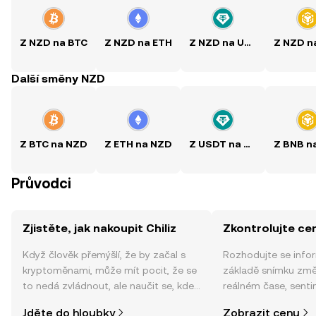
Z NZD na BTC
Z NZD na ETH
Z NZD na USDT
Další směny NZD
Z BTC na NZD
Z ETH na NZD
Z USDT na NZD
Průvodci
Zjistěte, jak nakoupit Chiliz
Zkontrolujte cen
Když člověk přemýšlí, že by začal s
Rozhodujte se info
kryptoměnami, může mít pocit, že se
základě snímku změn
to nedá zvládnout, ale naučit se, kde
reálném čase, sent
a jak nakoupit kryptoměny, může být
zpráv a dalších info
Jděte do hloubky
Zobrazit cenu