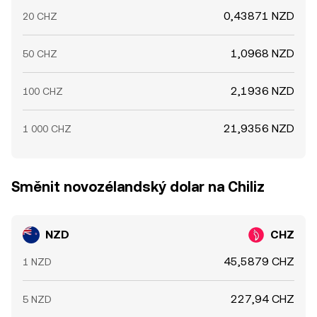
0,43871 NZD
20 CHZ
1,0968 NZD
50 CHZ
2,1936 NZD
100 CHZ
21,9356 NZD
1 000 CHZ
Směnit novozélandský dolar na Chiliz
NZD
CHZ
45,5879 CHZ
1 NZD
227,94 CHZ
5 NZD