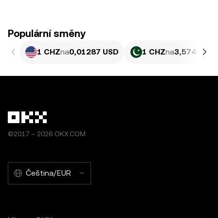
Populární směny
1 CHZ
na
0,01287 USD
1 CHZ
na
3,574 PKR
©2017 – 2026 OKX.COM
Čeština/EUR