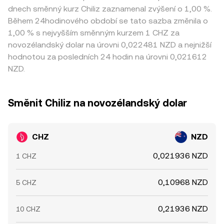
dnech směnný kurz Chiliz zaznamenal zvýšení o 1,00 %.
Během 24hodinového období se tato sazba změnila o
1,00 % s nejvyšším směnným kurzem 1 CHZ za
novozélandský dolar na úrovni 0,022481 NZD a nejnižší
hodnotou za posledních 24 hodin na úrovni 0,021612
NZD.
Směnit Chiliz na novozélandský dolar
CHZ
NZD
0,021936 NZD
1 CHZ
0,10968 NZD
5 CHZ
0,21936 NZD
10 CHZ