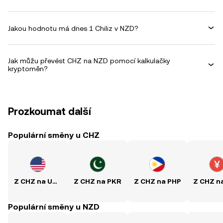
Jakou hodnotu má dnes 1 Chiliz v NZD?
Jak můžu převést CHZ na NZD pomocí kalkulačky
kryptoměn?
Prozkoumat další
Populární směny u CHZ
Z CHZ na USD
Z CHZ na PKR
Z CHZ na PHP
Populární směny u NZD