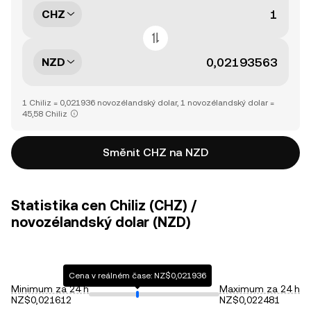
CHZ
NZD
1 Chiliz = 0,021936 novozélandský dolar, 1 novozélandský dolar =
45,58 Chiliz
Směnit CHZ na NZD
Statistika cen Chiliz (CHZ) /
novozélandský dolar (NZD)
Cena v reálném čase: NZ$0,021936
Minimum za 24 h
Maximum za 24 h
NZ$0,021612
NZ$0,022481