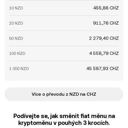
455,88 CHZ
10 NZD
911,76 CHZ
20 NZD
2 279,40 CHZ
50 NZD
4 558,79 CHZ
100 NZD
45 587,93 CHZ
1 000 NZD
Více o převodu z NZD na CHZ
Podívejte se, jak směnit fiat měnu na
kryptoměnu v pouhých 3 krocích.