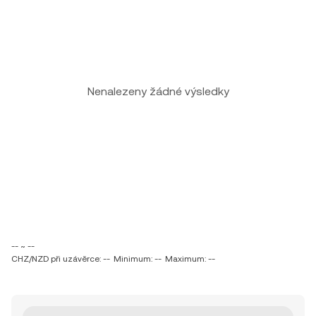
Nenalezeny žádné výsledky
-- ~ --
CHZ/NZD při uzávěrce: --
Minimum: --
Maximum: --