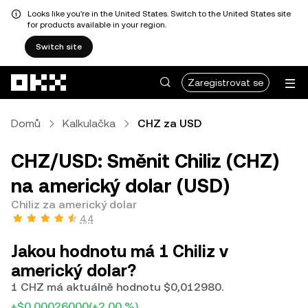
Looks like you're in the United States. Switch to the United States site
for products available in your region.
Switch site
Přeskočit na hlavní obsah
Zaregistrovat se
Domů
Kalkulačka
CHZ za USD
CHZ/USD: Směnit Chiliz (CHZ)
na americký dolar (USD)
Chiliz za americký dolar
4,4
Jakou hodnotu má 1 Chiliz v
americký dolar?
1 CHZ má aktuálně hodnotu $0,012980.
+$0,00026000
(+2,00 %)