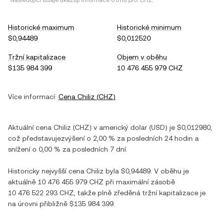
*Následující údaje ukazují informace o trhu pro:
CHZ
.
Historické maximum
Historické minimum
$0,94489
$0,012520
Tržní kapitalizace
Objem v oběhu
$135 984 399
10 476 455 979 CHZ
Více informací:
Cena
Chiliz
(
CHZ
)
Aktuální cena
Chiliz
(
CHZ
) v
americký dolar
(
USD
) je
$0,012980
,
což představuje
zvýšení
o
2,00 %
za posledních 24 hodin a
snížení
o
0,00 %
za posledních 7 dní.
Historicky nejvyšší cena
Chiliz
byla
$0,94489
. V oběhu je
aktuálně
10 476 455 979 CHZ
při maximální zásobě
10 476 522 293 CHZ
, takže plně zředěná tržní kapitalizace je
na úrovni přibližně
$135 984 399
.