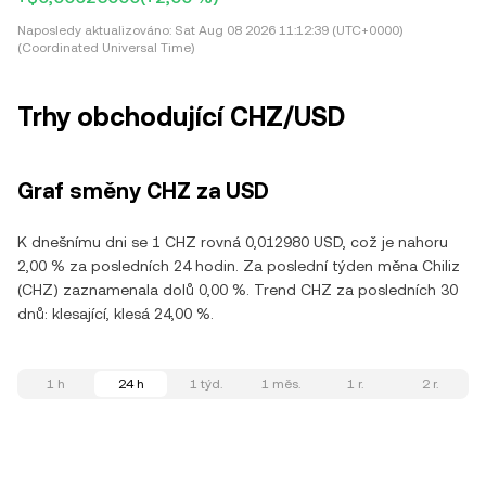
Naposledy aktualizováno:
Sat Aug 08 2026 11:12:39 (UTC+0000)
(Coordinated Universal Time)
Trhy obchodující CHZ/USD
Graf směny CHZ za USD
K dnešnímu dni se 1 CHZ rovná 0,012980 USD, což je nahoru
2,00 % za posledních 24 hodin. Za poslední týden měna Chiliz
(CHZ) zaznamenala dolů 0,00 %. Trend CHZ za posledních 30
dnů: klesající, klesá 24,00 %.
1 h
24 h
1 týd.
1 měs.
1 r.
2 r.