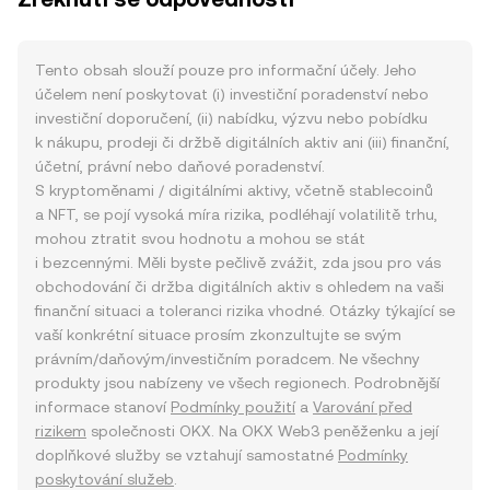
Tento obsah slouží pouze pro informační účely. Jeho
účelem není poskytovat (i) investiční poradenství nebo
investiční doporučení, (ii) nabídku, výzvu nebo pobídku
k nákupu, prodeji či držbě digitálních aktiv ani (iii) finanční,
účetní, právní nebo daňové poradenství.
S kryptoměnami / digitálními aktivy, včetně stablecoinů
a NFT, se pojí vysoká míra rizika, podléhají volatilitě trhu,
mohou ztratit svou hodnotu a mohou se stát
i bezcennými. Měli byste pečlivě zvážit, zda jsou pro vás
obchodování či držba digitálních aktiv s ohledem na vaši
finanční situaci a toleranci rizika vhodné. Otázky týkající se
vaší konkrétní situace prosím zkonzultujte se svým
právním/daňovým/investičním poradcem. Ne všechny
produkty jsou nabízeny ve všech regionech. Podrobnější
informace stanoví
Podmínky použití
a
Varování před
rizikem
společnosti OKX. Na OKX Web3 peněženku a její
doplňkové služby se vztahují samostatné
Podmínky
poskytování služeb
.