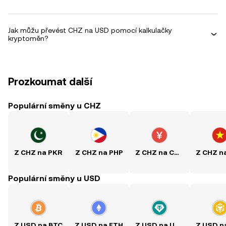
Jak můžu převést CHZ na USD pomocí kalkulačky
kryptoměn?
Prozkoumat další
Populární směny u CHZ
Z CHZ na PKR
Z CHZ na PHP
Z CHZ na CNY
Populární směny u USD
Z USD na BTC
Z USD na ETH
Z USD na USDT