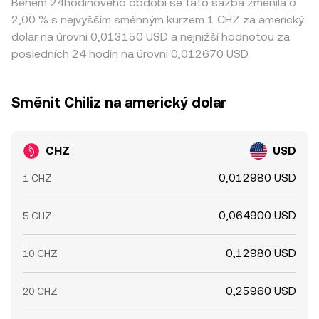
Během 24hodinového období se tato sazba změnila o
2,00 % s nejvyšším směnným kurzem 1 CHZ za americký
dolar na úrovni 0,013150 USD a nejnižší hodnotou za
posledních 24 hodin na úrovni 0,012670 USD.
Směnit Chiliz na americký dolar
CHZ
USD
0,012980 USD
1 CHZ
0,064900 USD
5 CHZ
0,12980 USD
10 CHZ
0,25960 USD
20 CHZ