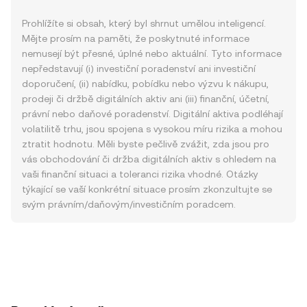
Prohlížíte si obsah, který byl shrnut umělou inteligencí.
Mějte prosím na paměti, že poskytnuté informace
nemusejí být přesné, úplné nebo aktuální. Tyto informace
nepředstavují (i) investiční poradenství ani investiční
doporučení, (ii) nabídku, pobídku nebo výzvu k nákupu,
prodeji či držbě digitálních aktiv ani (iii) finanční, účetní,
právní nebo daňové poradenství. Digitální aktiva podléhají
volatilitě trhu, jsou spojena s vysokou míru rizika a mohou
ztratit hodnotu. Měli byste pečlivě zvážit, zda jsou pro
vás obchodování či držba digitálních aktiv s ohledem na
vaši finanční situaci a toleranci rizika vhodné. Otázky
týkající se vaší konkrétní situace prosím zkonzultujte se
svým právním/daňovým/investičním poradcem.