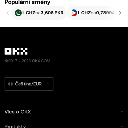
Populární směny
1 CHZ
na
3,606 PKR
1 CHZ
na
0,78994 PHP
©2017 – 2026 OKX.COM
Čeština/EUR
Více o OKX
Produkty