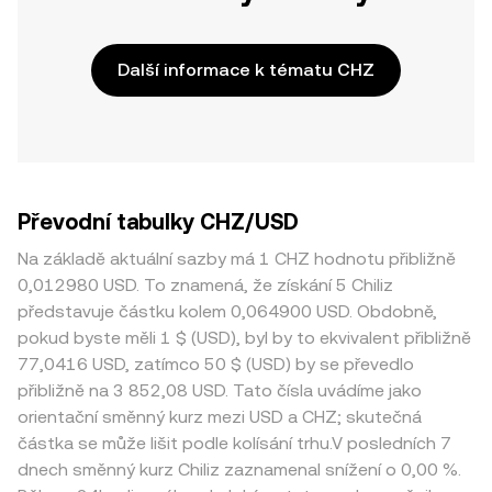
Další informace k tématu CHZ
Převodní tabulky CHZ/USD
Na základě aktuální sazby má 1 CHZ hodnotu přibližně
0,012980 USD. To znamená, že získání 5 Chiliz
představuje částku kolem 0,064900 USD. Obdobně,
pokud byste měli 1 $ (USD), byl by to ekvivalent přibližně
77,0416 USD, zatímco 50 $ (USD) by se převedlo
přibližně na 3 852,08 USD. Tato čísla uvádíme jako
orientační směnný kurz mezi USD a CHZ; skutečná
částka se může lišit podle kolísání trhu.V posledních 7
dnech směnný kurz Chiliz zaznamenal snížení o 0,00 %.