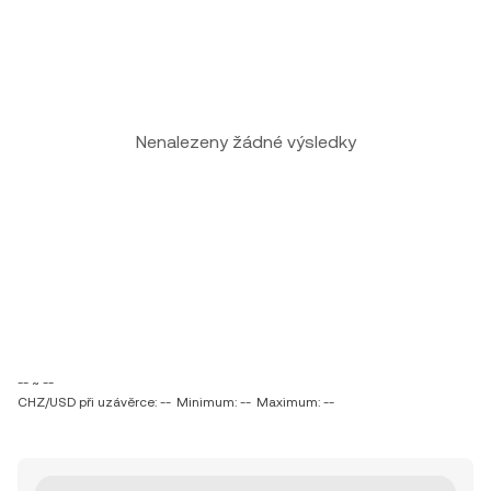
Nenalezeny žádné výsledky
-- ~ --
CHZ/USD při uzávěrce: --
Minimum: --
Maximum: --