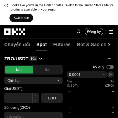
Looks like you're in the United States. Switch to the United States site for
products available in your region.
Switch site
Chuyển đến nội dung chính
Đăng ký
Chuyển đổi
Spot
Futures
Bot & Sao chép
--
ZRO/USDT
10x
--
Ký quỹ
Mua
Bán
0,0001
Giới hạn
Giá
Số
(USDT)
(ZRO)
Giá
(USDT)
Giá
BBO
Số lượng
(ZRO)