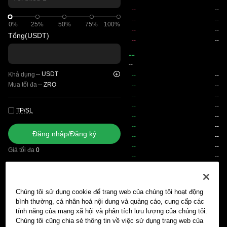
0%
0%
25%
50%
75%
100%
Tổng
(USDT)
--
--
--
USDT
Khả dụng
Mua tối đa
--
ZRO
TP/SL
Đăng nhập/Đăng ký
Giá tối đa
0
Phí
Chúng tôi sử dụng cookie để trang web của chúng tôi hoạt động
Lệnh chờ khớp
Lịch sử lệnh
Vị thế mở
Lịch sử vị thế
Tài
bình thường, cá nhân hoá nội dung và quảng cáo, cung cấp các
tính năng của mạng xã hội và phân tích lưu lượng của chúng tôi.
Chúng tôi cũng chia sẻ thông tin về việc sử dụng trang web của