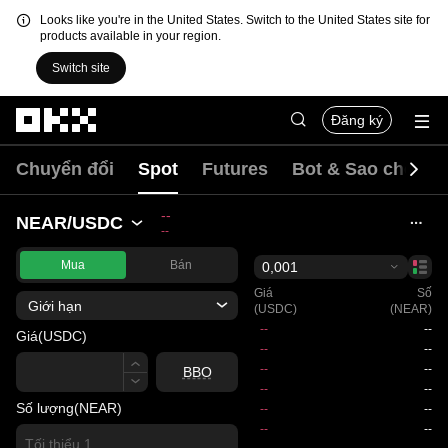
Looks like you're in the United States. Switch to the United States site for
products available in your region.
Switch site
Chuyển đến nội dung chính
Đăng ký
Chuyển đổi
Spot
Futures
Bot & Sao chép
--
NEAR/USDC
--
Mua
Bán
0,001
Giá
Số
Giới hạn
(USDC)
(NEAR)
Giá
(USDC)
Giá
BBO
Số lượng
(NEAR)