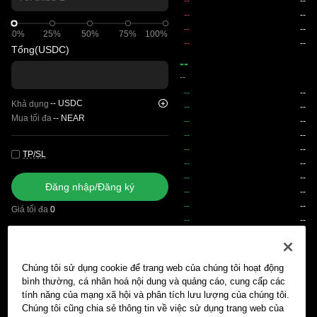
0%
0%
25%
50%
75%
100%
Tổng
(USDC)
--
--
--
USDC
Khả dụng
Mua tối đa
--
NEAR
TP/SL
Đăng nhập/Đăng ký
Giá tối đa
0
Phí
Chúng tôi sử dụng cookie để trang web của chúng tôi hoạt động
Lệnh chờ khớp
Lịch sử lệnh
Vị thế mở
Lịch sử vị thế
Tài
bình thường, cá nhân hoá nội dung và quảng cáo, cung cấp các
tính năng của mạng xã hội và phân tích lưu lượng của chúng tôi.
Chúng tôi cũng chia sẻ thông tin về việc sử dụng trang web của