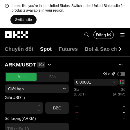
Looks like you're in the United States. Switch to the United States site for
products available in your region.
Switch site
Chuyển đến nội dung chính
Đăng ký
Chuyển đổi
Spot
Futures
Bot & Sao chép
--
ARKM/USDT
10x
--
Ký quỹ
Mua
Bán
0,00001
Giới hạn
Giá
Số
(USDT)
(ARKM)
Giá
(USDT)
Giá
BBO
Số lượng
(ARKM)