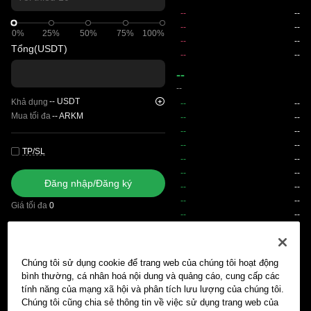
0%
0%
25%
50%
75%
100%
Tổng
(USDT)
--
--
--
USDT
Khả dụng
Mua tối đa
--
ARKM
TP/SL
Đăng nhập/Đăng ký
Giá tối đa
0
Phí
Chúng tôi sử dụng cookie để trang web của chúng tôi hoạt động
Lệnh chờ khớp
Lịch sử lệnh
Vị thế mở
Lịch sử vị thế
Tài
bình thường, cá nhân hoá nội dung và quảng cáo, cung cấp các
tính năng của mạng xã hội và phân tích lưu lượng của chúng tôi.
Chúng tôi cũng chia sẻ thông tin về việc sử dụng trang web của