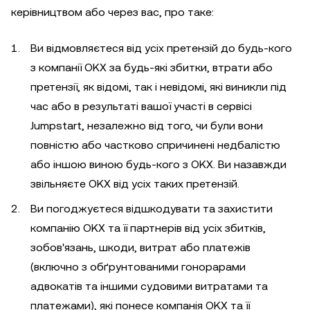
керівництвом або через вас, про таке:
Ви відмовляєтеся від усіх претензій до будь-кого
з компанії OKX за будь-які збитки, втрати або
претензії, як відомі, так і невідомі, які виникли під
час або в результаті вашої участі в сервісі
Jumpstart, незалежно від того, чи були вони
повністю або частково спричинені недбалістю
або іншою виною будь-кого з OKX. Ви назавжди
звільняєте OKX від усіх таких претензій.
Ви погоджуєтеся відшкодувати та захистити
компанію OKX та її партнерів від усіх збитків,
зобов'язань, шкоди, витрат або платежів
(включно з обґрунтованими гонорарами
адвокатів та іншими судовими витратами та
платежами), які понесе компанія OKX та її