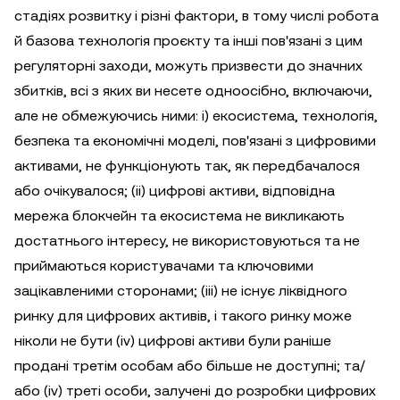
стадіях розвитку і різні фактори, в тому числі робота
й базова технологія проєкту та інші пов'язані з цим
регуляторні заходи, можуть призвести до значних
збитків, всі з яких ви несете одноосібно, включаючи,
але не обмежуючись ними: i) екосистема, технологія,
безпека та економічні моделі, пов'язані з цифровими
активами, не функціонують так, як передбачалося
або очікувалося; (ii) цифрові активи, відповідна
мережа блокчейн та екосистема не викликають
достатнього інтересу, не використовуються та не
приймаються користувачами та ключовими
зацікавленими сторонами; (iii) не існує ліквідного
ринку для цифрових активів, і такого ринку може
ніколи не бути (iv) цифрові активи були раніше
продані третім особам або більше не доступні; та/
або (iv) треті особи, залучені до розробки цифрових