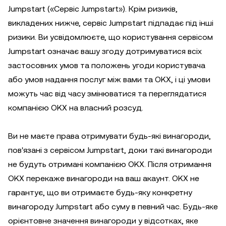
Jumpstart («Сервіс Jumpstart»). Крім ризиків,
викладених нижче, сервіс Jumpstart підпадає під інші
ризики. Ви усвідомлюєте, що користування сервісом
Jumpstart означає вашу згоду дотримуватися всіх
застосовних умов та положень угоди користувача
або умов надання послуг між вами та OKX, і ці умови
можуть час від часу змінюватися та переглядатися
компанією OKX на власний розсуд.
Ви не маєте права отримувати будь-які винагороди,
пов'язані з сервісом Jumpstart, доки такі винагороди
не будуть отримані компанією OKX. Після отримання
OKX перекаже винагороди на ваш акаунт. OKX не
гарантує, що ви отримаєте будь-яку конкретну
винагороду Jumpstart або суму в певний час. Будь-яке
орієнтовне значення винагороди у відсотках, яке