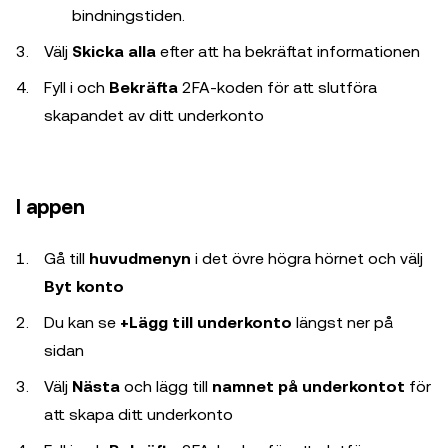
bindningstiden.
Välj
Skicka alla
efter att ha bekräftat informationen
Fyll i och
Bekräfta
2FA-koden för att slutföra
skapandet av ditt underkonto
I appen
Gå till
huvudmenyn
i det övre högra hörnet och välj
Byt konto
Du kan se
+Lägg till underkonto
längst ner på
sidan
Välj
Nästa
och lägg till
namnet på underkontot
för
att skapa ditt underkonto