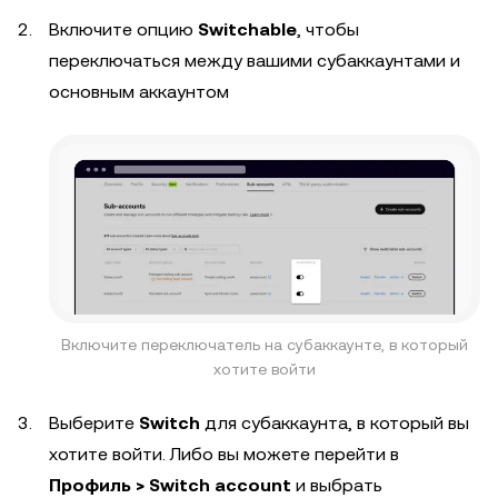
Включите опцию
Switchable
, чтобы
переключаться между вашими субаккаунтами и
основным аккаунтом
Включите переключатель на субаккаунте, в который
хотите войти
Выберите
Switch
для субаккаунта, в который вы
хотите войти. Либо вы можете перейти в
Профиль > Switch account
и выбрать