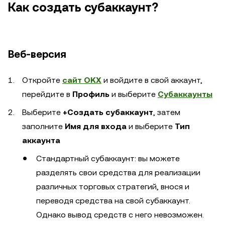
Как создать субаккаунт?
Веб-версия
Откройте
сайт OKX
и войдите в свой аккаунт,
перейдите в
Профиль
и выберите
Субаккаунты
Выберите
+Создать субаккаунт
, затем
заполните
Имя для входа
и выберите
Тип
аккаунта
Стандартный субаккаунт: вы можете
разделять свои средства для реализации
различных торговых стратегий, внося и
переводя средства на свой субаккаунт.
Однако вывод средств с него невозможен.