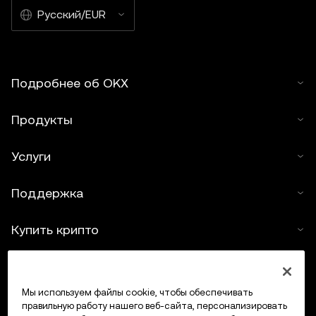
Русский/EUR
Подробнее об OKX
Продукты
Услуги
Поддержка
Купить крипто
Крипто-калькулятор
Мы используем файлы cookie, чтобы обеспечивать
Трейдинг
правильную работу нашего веб-сайта, персонализировать