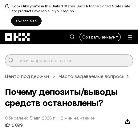
Looks like you're in the United States. Switch to the United States site
for products available in your region.
Switch site
Перейти к основному контенту
Создать аккаунт
Центр поддержки
Часто задаваемые вопросы
Д
Почему депозиты/выводы
средств остановлены?
Обновлено 5 авг. 2026 г.
2 мин на чтение
1 099