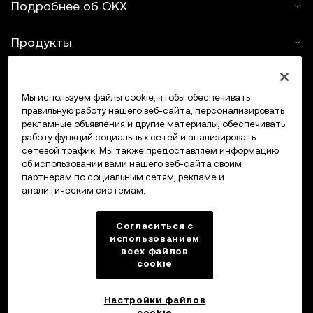
Подробнее об OKX
Web3-кошелька OKX и рынка NFT OKX действуют
разные условия использования, ознакомиться с
Продукты
которыми можно на
www.okx.com
.
Услуги
Мы используем файлы cookie, чтобы обеспечивать
правильную работу нашего веб-сайта, персонализировать
Поддержка
рекламные объявления и другие материалы, обеспечивать
работу функций социальных сетей и анализировать
Купить крипто
сетевой трафик. Мы также предоставляем информацию
об использовании вами нашего веб-сайта своим
партнерам по социальным сетям, рекламе и
Крипто-калькулятор
аналитическим системам.
Трейдинг
Согласиться с
использованием
всех файлов
cookie
Настройки файлов
cookie