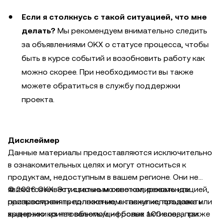
Если я столкнусь с такой ситуацией, что мне
делать?
Мы рекомендуем внимательно следить
за объявлениями OKX о статусе процесса, чтобы
быть в курсе событий и возобновить работу как
можно скорее. При необходимости вы также
можете обратиться в службу поддержки
проекта.
Дисклеймер
Данные материалы предоставляются исключительно
в ознакомительных целях и могут относиться к
продуктам, недоступным в вашем регионе. Они не
являются инвестиционным советом, рекомендацией,
© 2026 OKX. Эту статью можно копировать или
призывом или предложением к покупке, продаже или
распространять полностью, а также использовать
хранению криптовалюты/цифровых активов, а также
выдержки из нее объемом не более 100 слов, при