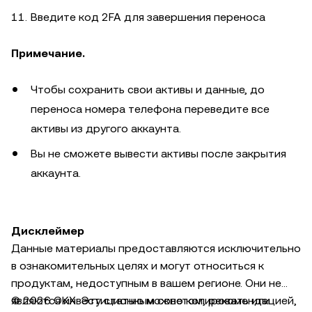
Введите код 2FA для завершения переноса
Примечание.
Чтобы сохранить свои активы и данные, до
переноса номера телефона переведите все
активы из другого аккаунта.
Вы не сможете вывести активы после закрытия
аккаунта.
Дисклеймер
Данные материалы предоставляются исключительно
в ознакомительных целях и могут относиться к
продуктам, недоступным в вашем регионе. Они не
являются инвестиционным советом, рекомендацией,
© 2026 OKX. Эту статью можно копировать или