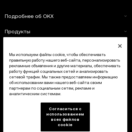
ответственности за ошибки, упущения или мнения,
выраженные в представленной информации. Для
Подробнее об OKX
Web3-кошелька OKX и рынка NFT OKX действуют
разные условия использования, ознакомиться с
Продукты
которыми можно на
www.okx.com
.
Услуги
Мы используем файлы cookie, чтобы обеспечивать
правильную работу нашего веб-сайта, персонализировать
Поддержка
рекламные объявления и другие материалы, обеспечивать
работу функций социальных сетей и анализировать
Купить крипто
сетевой трафик. Мы также предоставляем информацию
об использовании вами нашего веб-сайта своим
партнерам по социальным сетям, рекламе и
Крипто-калькулятор
аналитическим системам.
Трейдинг
Согласиться с
использованием
всех файлов
cookie