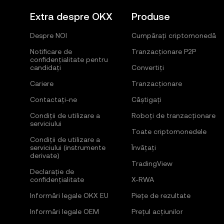
Extra despre OKX
Produse
Despre NOI
Cumpărați criptomonedă
Notificare de
Tranzacționare P2P
confidențialitate pentru
candidați
Convertiți
Cariere
Tranzacționare
Contactați-ne
Câștigați
Condiții de utilizare a
Roboți de tranzacționare
serviciului
Toate criptomonedele
Condiții de utilizare a
serviciului (instrumente
Învățați
derivate)
TradingView
Declarație de
confidențialitate
X-RWA
Informări legale OKX EU
Piețe de rezultate
Informări legale OEM
Prețul acțiunilor