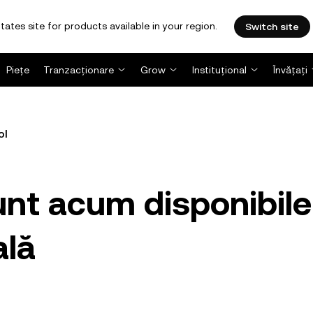
tates site for products available in your region.
Switch site
Piețe
Tranzacționare
Grow
Instituțional
Învățați
ol
unt acum disponibile
ală