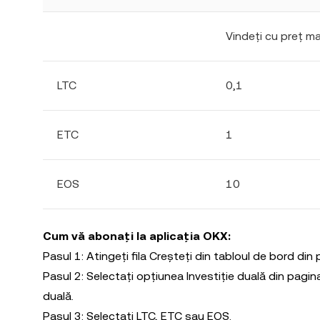
Vindeți cu preț m
LTC
0,1
ETC
1
EOS
10
Cum vă abonați la aplicația OKX:
Pasul 1: Atingeți fila Creșteți din tabloul de bord din
Pasul 2: Selectați opțiunea Investiție duală din pagina
duală.
Pasul 3: Selectați LTC, ETC sau EOS.