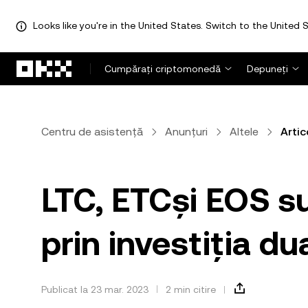
Looks like you're in the United States. Switch to the United S
Săriți la conținutul principal
Cumpărați criptomonedă
Depuneți
Centru de asistență
Anunțuri
Altele
Artic
LTC, ETCși EOS s
prin investiția du
Publicat la 23 mar. 2023
2 min citire