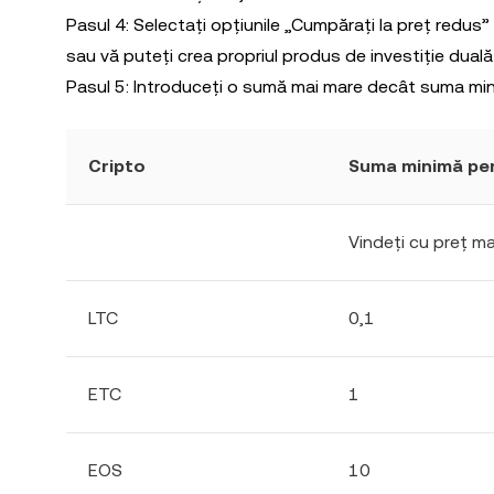
Pasul 4: Selectați opțiunile „Cumpărați la preț redus”
sau vă puteți crea propriul produs de investiție dual
Pasul 5: Introduceți o sumă mai mare decât suma min
Cripto
Suma minimă pen
Vindeți cu preț m
LTC
0,1
ETC
1
EOS
10