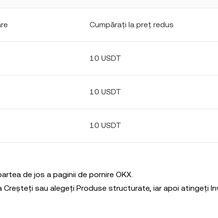
are
Cumpărați la preț redus
10 USDT
10 USDT
10 USDT
 partea de jos a paginii de pornire OKX.
 Creșteți sau alegeți Produse structurate, iar apoi atingeți In