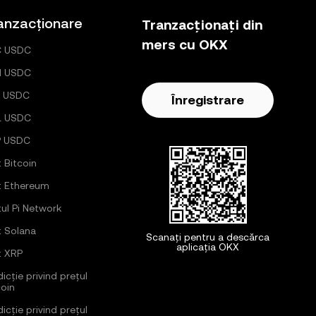
anzacționare
Tranzacționați din
mers cu OKX
C USDC
H USDC
 USDC
Înregistrare
L USDC
P USDC
ț Bitcoin
ț Ethereum
țul Pi Network
ț Solana
Scanați pentru a descărca
aplicația OKX
ț XRP
icție privind prețul
coin
icție privind prețul