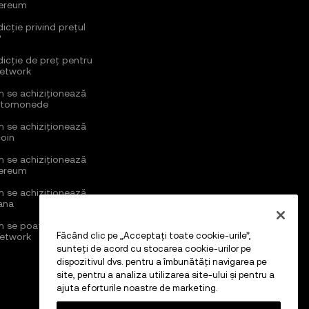
ereum
icție privind prețul
P
dicție de preț pentru
Network
 se achiziționează
ptomonede
 se achiziționează
coin
 se achiziționează
ereum
 se achiziționează
ana
 se poate cumpăra
Făcând clic pe „Acceptați toate cookie-urile”,
Network
sunteți de acord cu stocarea cookie-urilor pe
dispozitivul dvs. pentru a îmbunătăți navigarea pe
site, pentru a analiza utilizarea site-ului și pentru a
ajuta eforturile noastre de marketing.