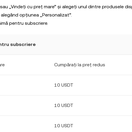
 sau „Vindeți cu preț mare” și alegeți unul dintre produsele dis
ă alegând opțiunea „Personalizat”.
imă pentru subscriere.
tru subscriere
are
Cumpărați la preț redus
10 USDT
10 USDT
10 USDT