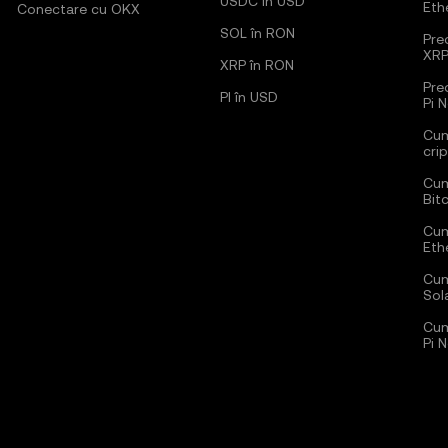
USDC în USD
Eth
Conectare cu OKX
SOL în RON
Pred
XR
XRP în RON
Pre
PI în USD
Pi 
Cum
cri
Cum
Bit
Cum
Eth
Cum
Sol
Cum
Pi 