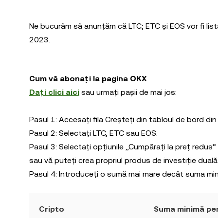
Ne bucurăm să anunțăm că LTC; ETC și EOS vor fi listat
2023.
Cum vă abonați la pagina OKX
Dați clici aici
sau urmați pașii de mai jos:
Pasul 1: Accesați fila Creșteți din tabloul de bord din 
Pasul 2: Selectați LTC, ETC sau EOS.
Pasul 3: Selectați opțiunile „Cumpărați la preț redus”
sau vă puteți crea propriul produs de investiție dual
Pasul 4: Introduceți o sumă mai mare decât suma min
Cripto
Suma minimă pen