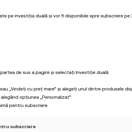
e pe investiția duală și vor fi disponibile spre subscriere pe
partea de sus a paginii și selectați Investiție duală.
 sau „Vindeți cu preț mare” și alegeți unul dintre produsele dis
ă alegând opțiunea „Personalizat”.
imă pentru subscriere.
tru subscriere