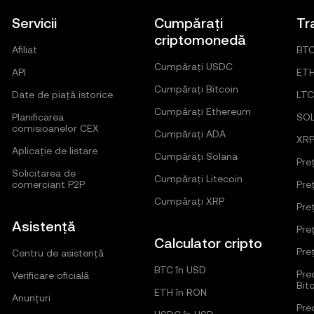
Servicii
Cumpărați
Tr
criptomonedă
Afiliat
BT
Cumpărați USDC
API
ET
Cumpărați Bitcoin
Date de piață istorice
LTC
Cumpărați Ethereum
Planificarea
SO
comisioanelor CEX
Cumpărați ADA
XR
Aplicație de listare
Cumpărați Solana
Pre
Solicitarea de
Cumpărați Litecoin
comerciant P2P
Pre
Cumpărați XRP
Pre
Asistență
Pre
Calculator cripto
Pre
Centru de asistență
BTC în USD
Pred
Verificare oficială
Bit
ETH în RON
Anunțuri
Pred